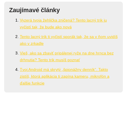
Zaujímavé články
Vyzerá tvoja žehlička zničená? Tento lacný trik ju
vyčistí tak, že bude ako nová
Tento lacný trik ti vyčistí sporák tak, že sa v ňom uvidíš
ako v zrkadle
Vieš, ako sa zbaviť pripálenej ryže na dne hrnca bez
drhnutia? Tento trik musíš poznať
Tvoj Android má skrytý „špionážny denník“. Takto
zistíš, ktorá aplikácia ti zapína kameru, mikrofón a
ďalšie funkcie