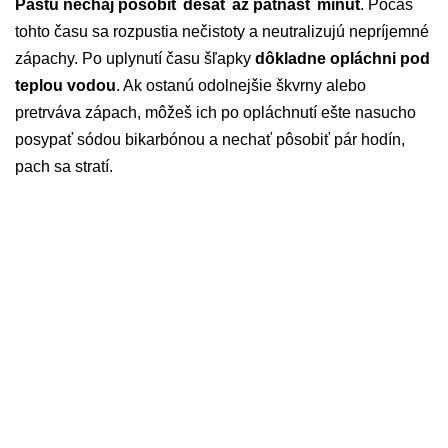
Pastu nechaj pôsobiť desať až pätnásť minút
. Počas
tohto času sa rozpustia nečistoty a neutralizujú nepríjemné
zápachy. Po uplynutí času šľapky
dôkladne opláchni pod
teplou vodou
. Ak ostanú odolnejšie škvrny alebo
pretrváva zápach, môžeš ich po opláchnutí ešte nasucho
posypať sódou bikarbónou a nechať pôsobiť pár hodín,
pach sa stratí.