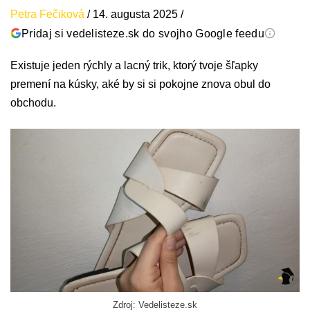
Petra Fečiková
/
14. augusta 2025
/
Pridaj si vedelisteze.sk do svojho Google feedu
Existuje jeden rýchly a lacný trik, ktorý tvoje šľapky
premení na kúsky, aké by si si pokojne znova obul do
obchodu.
Zdroj: Vedelisteze.sk