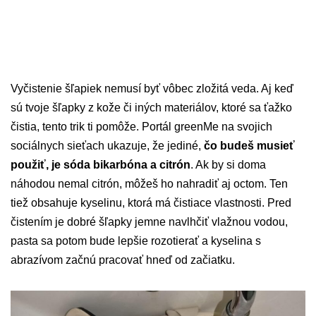
Vyčistenie šľapiek nemusí byť vôbec zložitá veda. Aj keď
sú tvoje šľapky z kože či iných materiálov, ktoré sa ťažko
čistia, tento trik ti pomôže. Portál greenMe na svojich
sociálnych sieťach ukazuje, že jediné,
čo budeš musieť
použiť, je sóda bikarbóna a citrón
. Ak by si doma
náhodou nemal citrón, môžeš ho nahradiť aj octom. Ten
tiež obsahuje kyselinu, ktorá má čistiace vlastnosti. Pred
čistením je dobré šľapky jemne navlhčiť vlažnou vodou,
pasta sa potom bude lepšie rozotierať a kyselina s
abrazívom začnú pracovať hneď od začiatku.