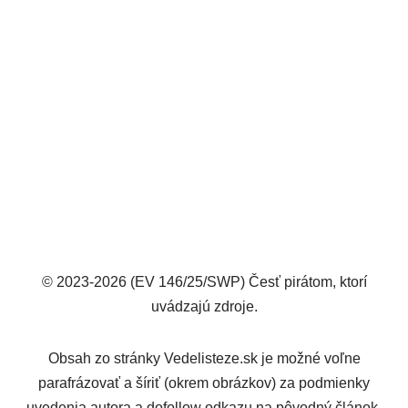
© 2023-2026 (EV 146/25/SWP) Česť pirátom, ktorí
uvádzajú zdroje.
Obsah zo stránky Vedelisteze.sk je možné voľne
parafrázovať a šíriť (okrem obrázkov) za podmienky
uvedenia autora a dofollow odkazu na pôvodný článok.