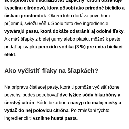
schopnosťou neutralizovať zápachy
.
Citrón obsahuje
kyselinu citrónovú, ktorá pôsobí ako prírodné bielidlo a
čistiaci prostriedok
. Okrem toho dodáva povrchom
príjemnú, sviežu vôňu. Spolu tieto dve ingrediencie
vytvárajú pastu, ktorá dokáže odstrániť aj odolné fľaky
.
Ak máš šľapky z bielej gumy alebo plastu, môžeš k paste
pridať aj kvapku
peroxidu vodíka (3 %) pre extra bieliaci
efekt
.
Ako vyčistiť fľaky na šľapkách?
Na prípravu čistiacej pasty, ktorá ti pomôže vyčistiť rôzne
povrchy, budeš potrebovať
dve lyžice sódy bikarbóny a
čerstvý citrón
. Sódu bikarbónu
nasyp do malej misky a
vytlač do nej polovicu citróna
. Po zmiešaní týchto
ingrediencií ti
vznikne hustá pasta
.