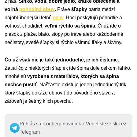
z nás.
Slnko, voda, dobré jedlo, krátke oblečenie a
voľná
pohodlná obuv
. Práve
šľapky
patria medzi
najobľúbenejšiu letnú
obuv
. Hoci poskytujú pohodlie a
voľnosť chodidiel, v
eľmi rýchlo sa špinia
. Či už ide o
piesok z pláže, blato, stopy po tráve alebo každodenné
nečistoty, svetlé šľapky si rýchlo všimnú fľaky a škvrny.
Čo už však nie je také jednoduché, je ich čistenie
.
Zatiaľ čo z niektorých šľapiek ide špina dole celkom ľahko,
mnohé sú
vyrobené z materiálov, ktorých sa špina
nechce pustiť
. Našťastie existuje jeden jednoduchý trik,
ktorý šľapky dokáže obnoviť do pôvodného stavu a
zároveň je šetrný k ich povrchu.
Prihlás sa k odberu noviniek z Vedelisteze.sk cez
Telegram