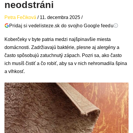
neodstráni
Petra Fečiková
/
11. decembra 2025
/
Pridaj si vedelisteze.sk do svojho Google feedu
Koberčeky v byte patria medzi najšpinavšie miesta
domácnosti. Zadržiavajú baktérie, plesne aj alergény a
často spôsobujú zatuchnutý zápach. Pozri sa, ako často
ich musíš čistiť a čo robiť, aby sa v nich nehromadila špina
a vlhkosť.