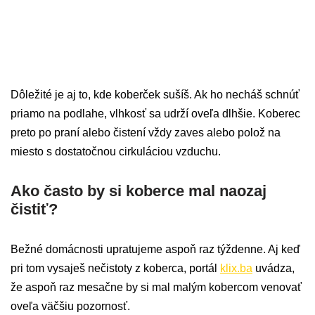
Dôležité je aj to, kde koberček sušíš. Ak ho necháš schnúť
priamo na podlahe, vlhkosť sa udrží oveľa dlhšie. Koberec
preto po praní alebo čistení vždy zaves alebo polož na
miesto s dostatočnou cirkuláciou vzduchu.
Ako často by si koberce mal naozaj
čistiť?
Bežné domácnosti upratujeme aspoň raz týždenne. Aj keď
pri tom vysaješ nečistoty z koberca, portál
klix.ba
uvádza,
že aspoň raz mesačne by si mal malým kobercom venovať
oveľa väčšiu pozornosť.