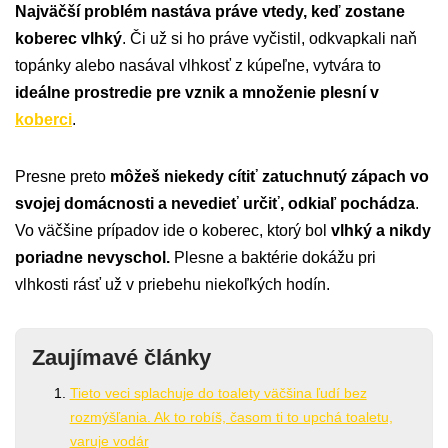
Najväčší problém nastáva práve vtedy, keď zostane
koberec vlhký
. Či už si ho práve vyčistil, odkvapkali naň
topánky alebo nasával vlhkosť z kúpeľne, vytvára to
ideálne prostredie pre vznik a množenie plesní v
koberci
.
Presne preto
môžeš niekedy cítiť zatuchnutý zápach vo
svojej domácnosti a nevedieť určiť, odkiaľ pochádza
.
Vo väčšine prípadov ide o koberec, ktorý bol
vlhký a nikdy
poriadne nevyschol.
Plesne a baktérie dokážu pri
vlhkosti rásť už v priebehu niekoľkých hodín.
Zaujímavé články
Tieto veci splachuje do toalety väčšina ľudí bez
rozmýšľania. Ak to robíš, časom ti to upchá toaletu,
varuje vodár