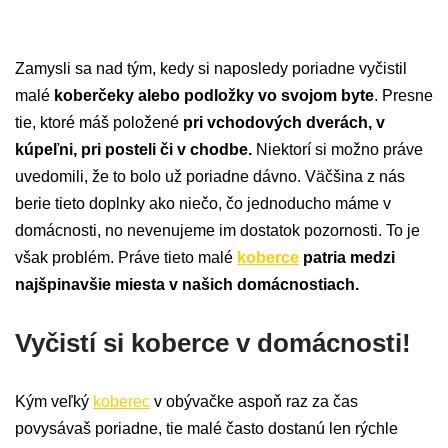
Zamysli sa nad tým, kedy si naposledy poriadne vyčistil
malé
koberčeky alebo podložky vo svojom byte
. Presne
tie, ktoré máš položené
pri vchodových dverách, v
kúpeľni, pri posteli či v chodbe.
Niektorí si možno práve
uvedomili, že to bolo už poriadne dávno. Väčšina z nás
berie tieto doplnky ako niečo, čo jednoducho máme v
domácnosti, no nevenujeme im dostatok pozornosti. To je
však problém. Práve tieto malé
koberce
patria medzi
najšpinavšie miesta v našich domácnostiach.
Vyčistí si koberce v domácnosti!
Kým veľký
koberec
v obývačke aspoň raz za čas
povysávaš poriadne, tie malé často dostanú len rýchle