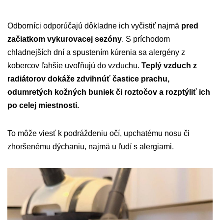
Odborníci odporúčajú dôkladne ich vyčistiť najmä
pred
začiatkom vykurovacej sezóny
. S príchodom
chladnejších dní a spustením kúrenia sa alergény z
kobercov ľahšie uvoľňujú do vzduchu.
Teplý vzduch z
radiátorov dokáže zdvihnúť častice prachu,
odumretých kožných buniek či roztočov a rozptýliť ich
po celej miestnosti.
To môže viesť k podráždeniu očí, upchatému nosu či
zhoršenému dýchaniu, najmä u ľudí s alergiami.