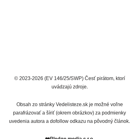
© 2023-2026 (EV 146/25/SWP) Česť pirátom, ktorí
uvádzajú zdroje.
Obsah zo stránky Vedelisteze.sk je možné voľne
parafrázovať a šíriť (okrem obrázkov) za podmienky
uvedenia autora a dofollow odkazu na pôvodný článok.
❤️
Pledge media s.r.o.