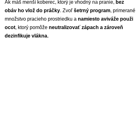
Ak máš menší koberec, ktorý je vhodný na pranie,
bez
obáv ho vlož do práčky
. Zvoľ
šetrný program
, primerané
množstvo pracieho prostriedku a
namiesto aviváže použi
ocot
, ktorý pomôže
neutralizovať zápach a zároveň
dezinfikuje vlákna.