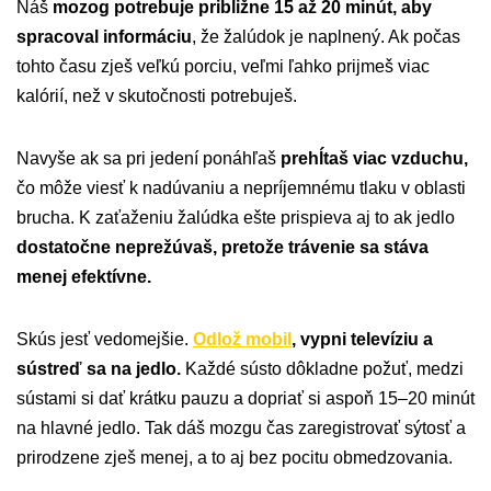
Náš
mozog potrebuje približne 15 až 20 minút, aby
spracoval informáciu
, že žalúdok je naplnený. Ak počas
tohto času zješ veľkú porciu, veľmi ľahko prijmeš viac
kalórií, než v skutočnosti potrebuješ.
Navyše ak sa pri jedení ponáhľaš
prehĺtaš viac vzduchu,
čo môže viesť k nadúvaniu a nepríjemnému tlaku v oblasti
brucha. K zaťaženiu žalúdka ešte prispieva aj to ak jedlo
dostatočne neprežúvaš, pretože trávenie sa stáva
menej efektívne.
Skús jesť vedomejšie.
Odlož mobil
, vypni televíziu a
sústreď sa na jedlo.
Každé sústo dôkladne požuť, medzi
sústami si dať krátku pauzu a dopriať si aspoň 15–20 minút
na hlavné jedlo. Tak dáš mozgu čas zaregistrovať sýtosť a
prirodzene zješ menej, a to aj bez pocitu obmedzovania.