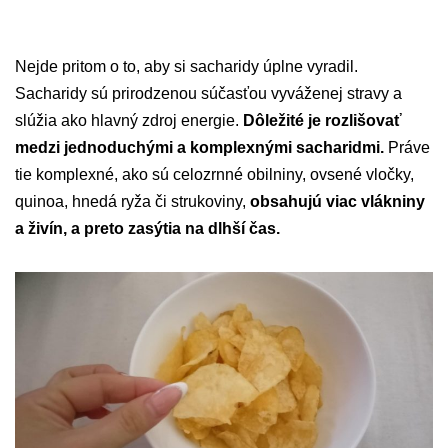
Nejde pritom o to, aby si sacharidy úplne vyradil.
Sacharidy sú prirodzenou súčasťou vyváženej stravy a
slúžia ako hlavný zdroj energie.
Dôležité je rozlišovať
medzi jednoduchými a komplexnými sacharidmi.
Práve
tie komplexné, ako sú celozrnné obilniny, ovsené vločky,
quinoa, hnedá ryža či strukoviny,
obsahujú viac vlákniny
a živín, a preto zasýtia na dlhší čas.