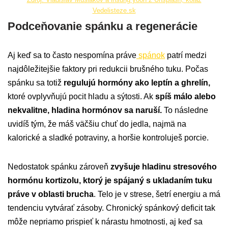
Vedelisteze.sk
Podceňovanie spánku a regenerácie
Aj keď sa to často nespomína práve
spánok
patrí medzi
najdôležitejšie faktory pri redukcii brušného tuku. Počas
spánku sa totiž
regulujú hormóny ako leptín a ghrelín,
ktoré ovplyvňujú pocit hladu a sýtosti. Ak
spíš málo alebo
nekvalitne, hladina hormónov sa naruší.
To následne
uvidíš tým, že máš väčšiu chuť do jedla, najmä na
kalorické a sladké potraviny, a horšie kontroluješ porcie.
Nedostatok spánku zároveň
zvyšuje hladinu stresového
hormónu kortizolu, ktorý je spájaný s ukladaním tuku
práve v oblasti brucha
. Telo je v strese, šetrí energiu a má
tendenciu vytvárať zásoby. Chronický spánkový deficit tak
môže nepriamo prispieť k nárastu hmotnosti, aj keď sa