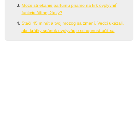
Môže striekanie parfumu priamo na krk ovplyvniť
funkciu štítnej žľazy?
Stačí 45 minút a tvoj mozog sa zmení. Vedci ukázali,
ako krátky spánok ovplyvňuje schopnosť učiť sa