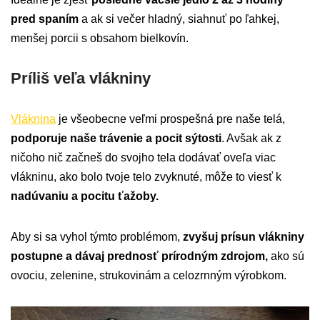
pred spaním
a ak si večer hladný, siahnuť po ľahkej,
menšej porcii s obsahom bielkovín.
Príliš veľa vlákniny
Vláknina
je všeobecne veľmi prospešná pre naše telá,
podporuje naše trávenie a pocit sýtosti
. Avšak ak z
ničoho nič začneš do svojho tela dodávať oveľa viac
vlákninu, ako bolo tvoje telo zvyknuté, môže to viesť k
nadúvaniu a pocitu ťažoby.
Aby si sa vyhol týmto problémom,
zvyšuj prísun vlákniny
postupne a dávaj prednosť prírodným zdrojom,
ako sú
ovociu, zelenine, strukovinám a celozrnným výrobkom.