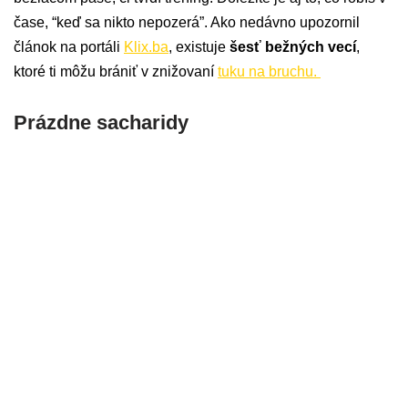
čase, “keď sa nikto nepozerá”. Ako nedávno upozornil
článok na portáli
Klix.ba
, existuje
šesť bežných vecí
,
ktoré ti môžu brániť v znižovaní
tuku na bruchu.
Prázdne sacharidy