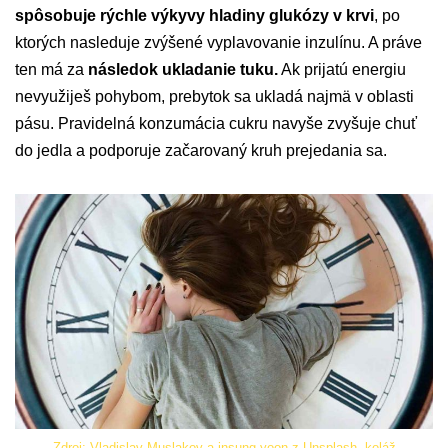
spôsobuje rýchle výkyvy hladiny glukózy v krvi
, po
ktorých nasleduje zvýšené vyplavovanie inzulínu. A práve
ten má za
následok ukladanie tuku.
Ak prijatú energiu
nevyužiješ pohybom, prebytok sa ukladá najmä v oblasti
pásu. Pravidelná konzumácia cukru navyše zvyšuje chuť
do jedla a podporuje začarovaný kruh prejedania sa.
Zdroj: Vladislav Muslakov a insung yoon z Unsplash, koláž