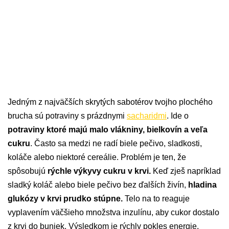
Jedným z najväčších skrytých sabotérov tvojho plochého
brucha sú potraviny s prázdnymi
sacharidmi
. Ide o
potraviny ktoré majú malo vlákniny, bielkovín a veľa
cukru
. Často sa medzi ne radí biele pečivo, sladkosti,
koláče alebo niektoré cereálie. Problém je ten, že
spôsobujú
rýchle výkyvy cukru v krvi.
Keď zješ napríklad
sladký koláč alebo biele pečivo bez ďalších živín,
hladina
glukózy v krvi prudko stúpne.
Telo na to reaguje
vyplavením väčšieho množstva inzulínu, aby cukor dostalo
z krvi do buniek. Výsledkom je rýchly pokles energie,