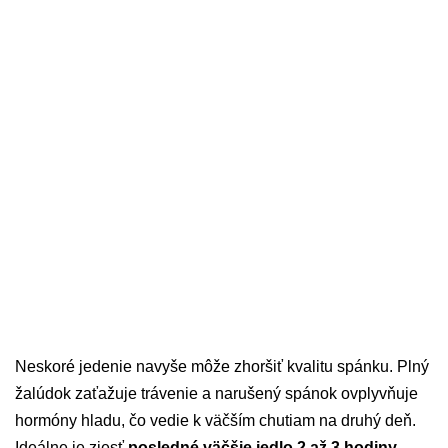
Neskoré jedenie navyše môže zhoršiť kvalitu spánku. Plný
žalúdok zaťažuje trávenie a narušený spánok ovplyvňuje
hormóny hladu, čo vedie k väčším chutiam na druhý deň.
Ideálne je zjesť
posledné väčšie jedlo 2 až 3 hodiny