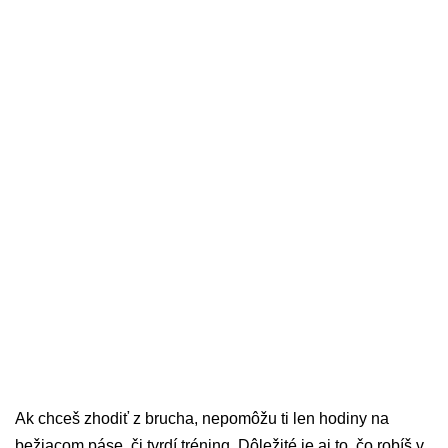
Ak chceš zhodiť z brucha, nepomôžu ti len hodiny na
bežiacom páse, či tvrdí tréning. Dôležité je aj to, čo robíš v