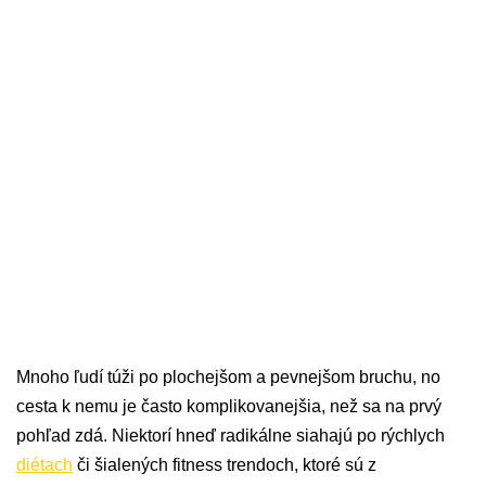
Mnoho ľudí túži po plochejšom a pevnejšom bruchu, no
cesta k nemu je často komplikovanejšia, než sa na prvý
pohľad zdá. Niektorí hneď radikálne siahajú po rýchlych
diétach
či šialených fitness trendoch, ktoré sú z