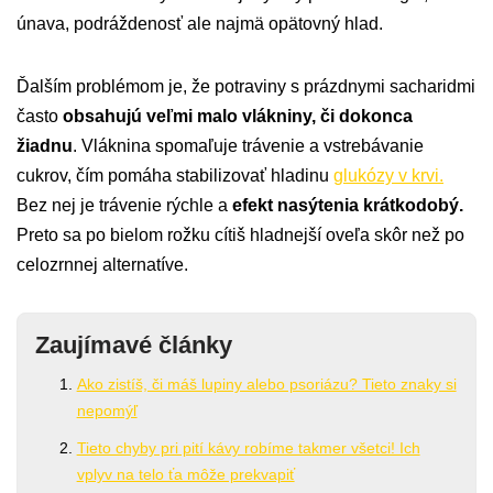
únava, podráždenosť ale najmä opätovný hlad.
Ďalším problémom je, že potraviny s prázdnymi sacharidmi
často
obsahujú veľmi malo vlákniny, či dokonca
žiadnu
. Vláknina spomaľuje trávenie a vstrebávanie
cukrov, čím pomáha stabilizovať hladinu
glukózy v krvi.
Bez nej je trávenie rýchle a
efekt nasýtenia krátkodobý.
Preto sa po bielom rožku cítiš hladnejší oveľa skôr než po
celozrnnej alternatíve.
Zaujímavé články
Ako zistíš, či máš lupiny alebo psoriázu? Tieto znaky si
nepomýľ
Tieto chyby pri pití kávy robíme takmer všetci! Ich
vplyv na telo ťa môže prekvapiť