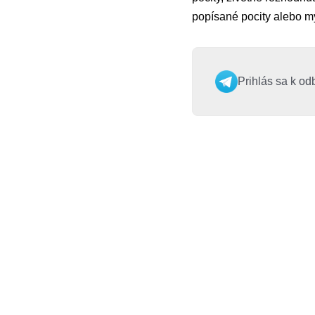
popísané pocity alebo myš
Prihlás sa k od