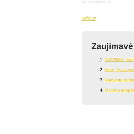
img: via brightside.me
csfd.cz
Zaujímavé
NOVINKA: Jedlý
Viete, čo zo svo
Namiesto detstv
O tomto etióps