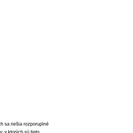
ch sa riešia rozporuplné
, v ktorých sú tieto