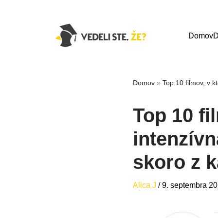
Domov
D
Domov
»
Top 10 filmov, v k
Top 10 fi
intenzívn
skoro z 
Alica J
/
9. septembra 2