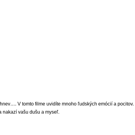
, hnev…. V tomto filme uvidíte mnoho ľudských emócií a pocitov.
 a nakazí vašu dušu a myseľ.