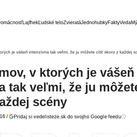
omácnosť
Lajfhek
Ľudské telo
Zvieratá
Jednohubky
Fakty
Veda
Mý
torých je vášeň intenzívna tak veľmi, že ju môžete cítiť skoro z každej 
lmov, v ktorých je vášeň
a tak veľmi, že ju môžete
každej scény
016
/
Pridaj si vedelisteze.sk do svojho Google feedu