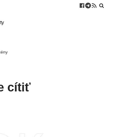
ty
scény
 cítiť