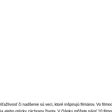
ažlivosť či nadšenie sú veci, ktoré inšpirujú filmárov. Vo filmo
ia alebo otázky záchrany života. V článku môžete nájsť 10 filmov