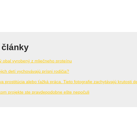
 články
 obal vyrobený z mliečneho proteínu
jich detí vychovávajú prísni rodičia?
a prostitúcia alebo ťažká práca. Tieto fotografie zachytávajú krutosti d
kom projekte ste pravdepodobne ešte nepočuli