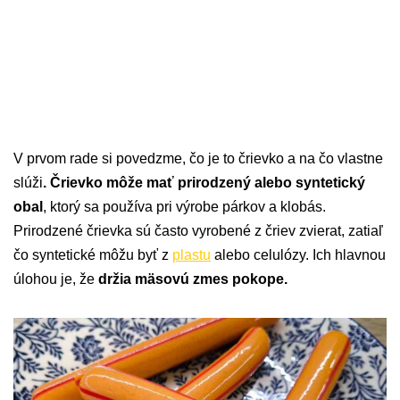
V prvom rade si povedzme, čo je to črievko a na čo vlastne
slúži
. Črievko môže mať prirodzený alebo syntetický
obal
, ktorý sa používa pri výrobe párkov a klobás.
Prirodzené črievka sú často vyrobené z čriev zvierat, zatiaľ
čo syntetické môžu byť z
plastu
alebo celulózy. Ich hlavnou
úlohou je, že
držia mäsovú zmes pokope.