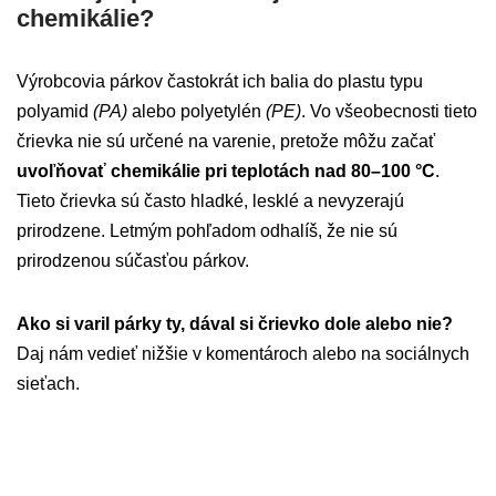
chemikálie?
Výrobcovia párkov častokrát ich balia do plastu typu
polyamid
(PA)
alebo polyetylén
(PE)
. Vo všeobecnosti tieto
črievka nie sú určené na varenie, pretože môžu začať
uvoľňovať chemikálie pri teplotách nad 80–100 °C
.
Tieto črievka sú často hladké, lesklé a nevyzerajú
prirodzene. Letmým pohľadom odhalíš, že nie sú
prirodzenou súčasťou párkov.
Ako si varil párky ty, dával si črievko dole alebo nie?
Daj nám vedieť nižšie v komentároch alebo na sociálnych
sieťach.