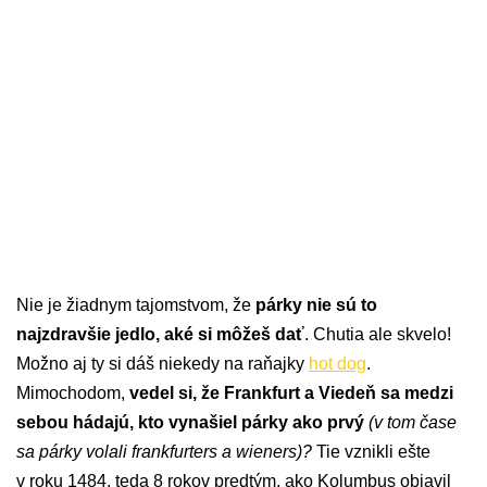
Nie je žiadnym tajomstvom, že
párky nie sú to
najzdravšie jedlo, aké si môžeš dať
. Chutia ale skvelo!
Možno aj ty si dáš niekedy na raňajky
hot dog
.
Mimochodom,
vedel si, že Frankfurt a Viedeň sa medzi
sebou hádajú, kto vynašiel párky ako prvý
(v tom čase
sa párky volali frankfurters a wieners)?
Tie vznikli ešte
v roku 1484, teda 8 rokov predtým, ako Kolumbus objavil