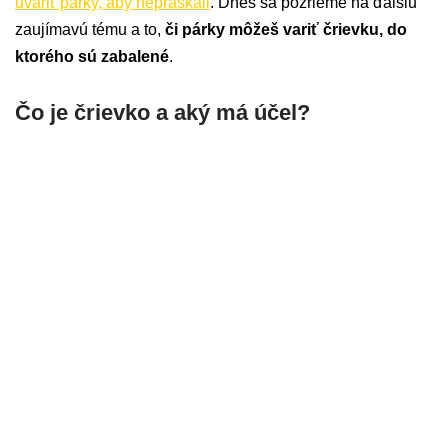
uvariť párky, aby nepraskali
. Dnes sa pozrieme na ďalšiu
zaujímavú tému a to,
či párky môžeš variť črievku, do
ktorého sú zabalené
.
Čo je črievko a aký má účel?