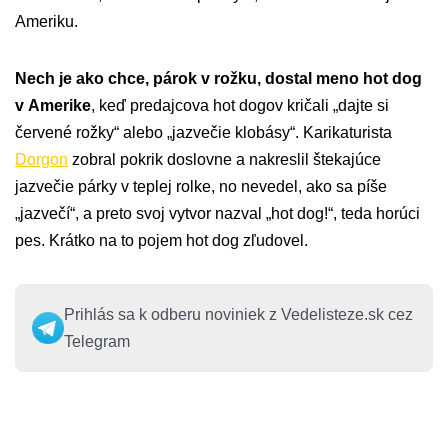
Ameriku.
Nech je ako chce, párok v rožku, dostal meno hot dog
v Amerike
, keď predajcova hot dogov kričali „dajte si
červené rožky“ alebo „jazvečie klobásy“. Karikaturista
Dorgon
zobral pokrik doslovne a nakreslil štekajúce
jazvečie párky v teplej rolke, no nevedel, ako sa píše
„jazvečí“, a preto svoj vytvor nazval „hot dog!“, teda horúci
pes. Krátko na to pojem hot dog zľudovel.
Prihlás sa k odberu noviniek z Vedelisteze.sk cez
Telegram