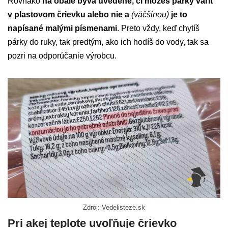
Rovnako
na obale býva uvedené, či môžeš párky variť
v plastovom črievku alebo nie a
(väčšinou)
je to
napísané malými písmenami
. Preto vždy, keď chytíš
párky do ruky, tak predtým, ako ich hodíš do vody, tak sa
pozri na odporúčanie výrobcu.
Zdroj: Vedelisteze.sk
Pri akej teplote uvoľňuje črievko