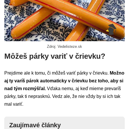
Zdroj: Vedelisteze.sk
Môžeš párky variť v črievku?
Prejdime ale k tomu, či môžeš variť párky v črievku.
Možno
aj ty varíš párok automaticky v črievku bez toho, aby si
nad tým rozmýšľal.
Vďaka nemu, aj keď mierne prevaríš
párky, tak ti neprasknú. Vedz ale, že nie vždy by si ich tak
mal variť.
Zaujímavé články