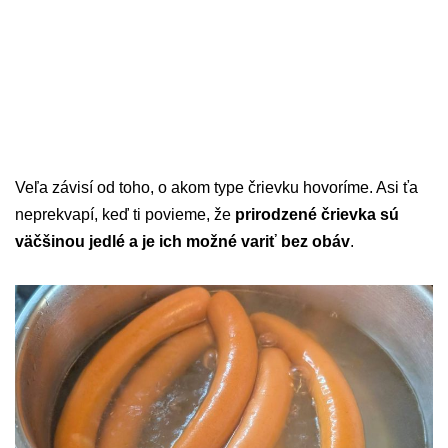
Veľa závisí od toho, o akom type črievku hovoríme. Asi ťa
neprekvapí, keď ti povieme, že
prirodzené črievka sú
väčšinou jedlé a je ich možné variť bez obáv
.