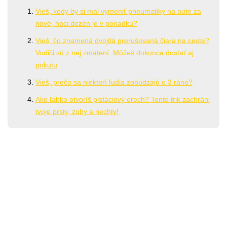
Vieš, kedy by si mal vymeniť pneumatiky na aute za
nové, hoci dezén je v poriadku?
Vieš, čo znamená dvojitá prerušovaná čiara na ceste?
Vodiči sú z nej zmätení. Môžeš dokonca dostať aj
pokutu
Vieš, prečo sa niektorí ľudia zobúdzajú o 3 ráno?
Ako ľahko otvoríš pistáciový orech? Tento trik zachráni
tvoje prsty, zuby a nechty!