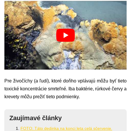
Pre živočíchy (a ľudí), ktoré doňho vplávajú môžu byť tieto
toxické koncentrácie smrteľné. Iba baktérie, rúrkové červy a
krevety môžu prežiť tieto podmienky.
Zaujímavé články
FOTO: Táto dedinka na konci leta celá sčervenie.