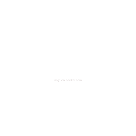
img: via seeker.com