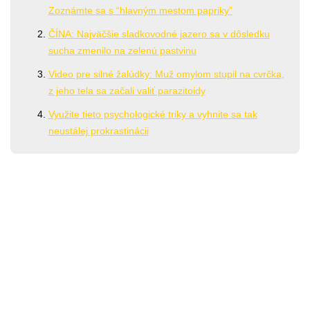
Zoznámte sa s “hlavným mestom papriky”
ČÍNA: Najväčšie sladkovodné jazero sa v dôsledku
sucha zmenilo na zelenú pastvinu
Video pre silné žalúdky: Muž omylom stupil na cvrčka,
z jeho tela sa začali valiť parazitoidy
Využite tieto psychologické triky a vyhnite sa tak
neustálej prokrastinácii