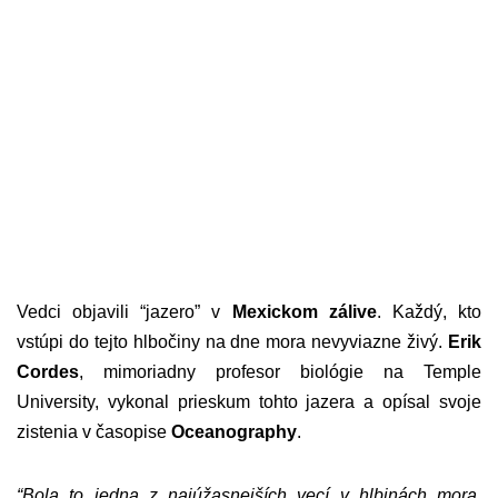
Vedci objavili “jazero” v
Mexickom zálive
. Každý, kto
vstúpi do tejto hlbočiny na dne mora nevyviazne živý.
Erik
Cordes
, mimoriadny profesor biológie na Temple
University, vykonal prieskum tohto jazera a opísal svoje
zistenia v časopise
Oceanography
.
“Bola to jedna z najúžasnejších vecí v hlbinách mora.