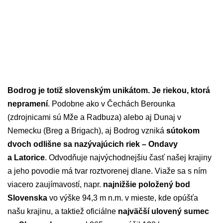
Bodrog je totiž slovenským unikátom. Je riekou, ktorá
nepramení
. Podobne ako v Čechách Berounka
(zdrojnicami sú Mže a Radbuza) alebo aj Dunaj v
Nemecku (Breg a Brigach), aj Bodrog vzniká
sútokom
dvoch odlišne sa nazývajúcich riek – Ondavy
a Latorice
. Odvodňuje najvýchodnejšiu časť našej krajiny
a jeho povodie má tvar roztvorenej dlane. Viaže sa s ním
viacero zaujímavostí, napr.
najnižšie položený bod
Slovenska
vo výške 94,3 m n.m. v mieste, kde opúšťa
našu krajinu, a taktiež oficiálne
najväčší ulovený sumec