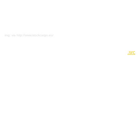
img: via http://www.stockcargo.eu/
.src