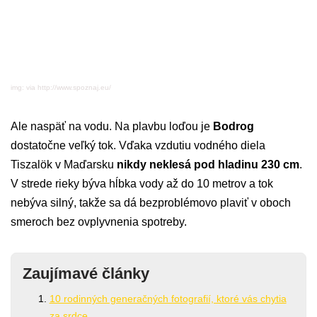
img: via http://www.spoznaj.eu/
Ale naspäť na vodu. Na plavbu loďou je
Bodrog
dostatočne veľký tok. Vďaka vzdutiu vodného diela
Tiszalök v Maďarsku
nikdy neklesá pod hladinu 230 cm
.
V strede rieky býva hĺbka vody až do 10 metrov a tok
nebýva silný, takže sa dá bezproblémovo plaviť v oboch
smeroch bez ovplyvnenia spotreby.
Zaujímavé články
10 rodinných generačných fotografií, ktoré vás chytia
za srdce