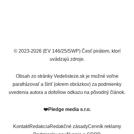
© 2023-2026 (EV 146/25/SWP) Česť pirátom, ktorí
uvádzajú zdroje.
Obsah zo stránky Vedelisteze.sk je možné voľne
parafrázovať a šíriť (okrem obrázkov) za podmienky
uvedenia autora a dofollow odkazu na pôvodný článok.
❤️
Pledge media s.r.o.
Kontakt
Redakcia
Redakčné zásady
Cenník reklamy