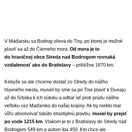
V Maďarsku sa Bodrog vlieva do Tisy, po ktorej je možné
plaviť sa až do Čierneho mora.
Od mora je to
do hraničnej obce Streda nad Bodrogom rovnaká
vzdialenosť ako do Bratislavy
– približne 1870 km.
Kebyže sa ale chceme dostať zo Stredy do nášho
hlavného mesta, museli by sme sa po Tise plaviť k Dunaju
až do Srbska k ich sútoku a odtiaľ ísť proti prúdu nášho
veľtoku cez Maďarsko do našej krajiny. Ak by niekto mal
vôľu absolvovať takúto strastiplnú plavbu,
musel by prejsť
po vode 1215 km
. Vlakom je to z Bratislavy do Stredy nad
Bodrogom 549 km a autom iba 450. Kto chce ale