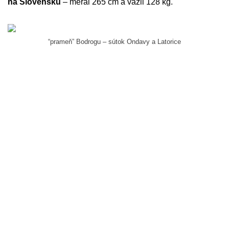
na Slovensku
– meral 265 cm a vážil 128 kg.
“prameň” Bodrogu – sútok Ondavy a Latorice