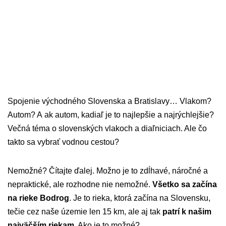
Spojenie východného Slovenska a Bratislavy… Vlakom?
Autom? A ak autom, kadiaľ je to najlepšie a najrýchlejšie?
Večná téma o slovenských vlakoch a diaľniciach. Ale čo
takto sa vybrať vodnou cestou?
Nemožné? Čítajte ďalej. Možno je to zdĺhavé, náročné a
nepraktické, ale rozhodne nie nemožné.
Všetko sa začína
na rieke Bodrog
. Je to rieka, ktorá začína na Slovensku,
tečie cez naše územie len 15 km, ale aj tak
patrí k našim
najväčším riekam
. Ako je to možné?