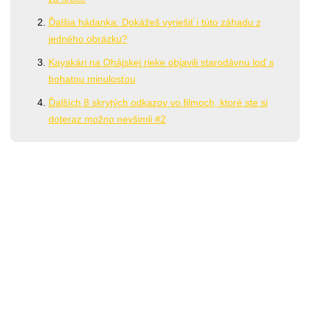
Ďalšia hádanka: Dokážeš vyriešiť i túto záhadu z
jedného obrázku?
Kayakári na Ohájskej rieke objavili starodávnu loď s
bohatou minulosťou
Ďalších 8 skrytých odkazov vo filmoch, ktoré ste si
doteraz možno nevšimli #2