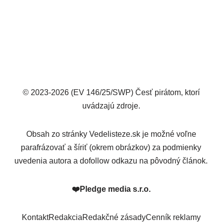
© 2023-2026 (EV 146/25/SWP) Česť pirátom, ktorí
uvádzajú zdroje.
Obsah zo stránky Vedelisteze.sk je možné voľne
parafrázovať a šíriť (okrem obrázkov) za podmienky
uvedenia autora a dofollow odkazu na pôvodný článok.
❤️
Pledge media s.r.o.
Kontakt
Redakcia
Redakčné zásady
Cenník reklamy