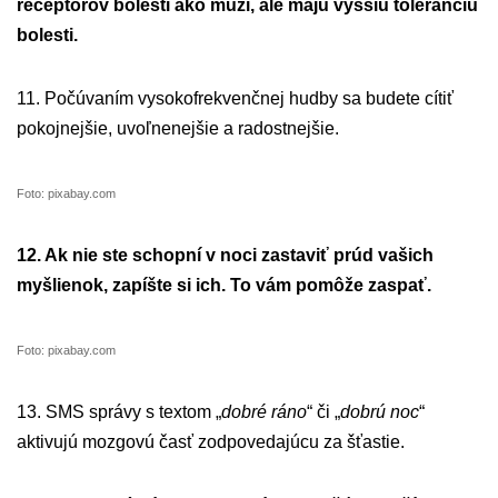
receptorov bolesti ako muži, ale majú vyššiu toleranciu
bolesti.
11. Počúvaním vysokofrekvenčnej hudby sa budete cítiť
pokojnejšie, uvoľnenejšie a radostnejšie.
Foto: pixabay.com
12. Ak nie ste schopní v noci zastaviť prúd vašich
myšlienok, zapíšte si ich. To vám pomôže zaspať.
Foto: pixabay.com
13. SMS správy s textom „
dobré ráno
“ či „
dobrú noc
“
aktivujú mozgovú časť zodpovedajúcu za šťastie.