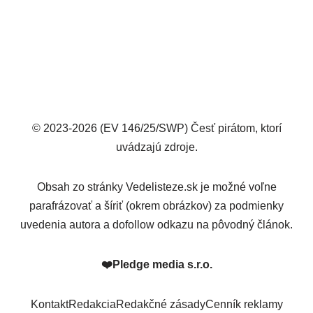
© 2023-2026 (EV 146/25/SWP) Česť pirátom, ktorí
uvádzajú zdroje.
Obsah zo stránky Vedelisteze.sk je možné voľne
parafrázovať a šíriť (okrem obrázkov) za podmienky
uvedenia autora a dofollow odkazu na pôvodný článok.
❤️
Pledge media s.r.o.
Kontakt
Redakcia
Redakčné zásady
Cenník reklamy