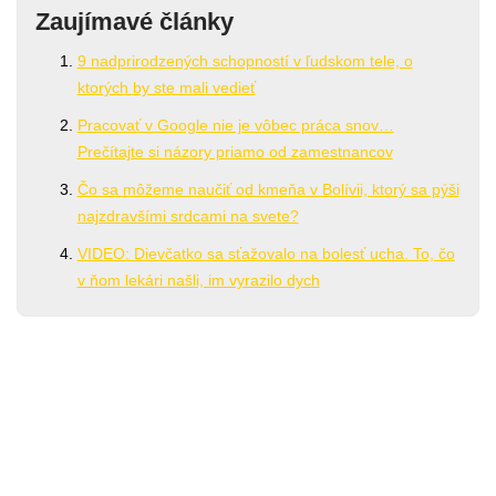
Zaujímavé články
9 nadprirodzených schopností v ľudskom tele, o
ktorých by ste mali vedieť
Pracovať v Google nie je vôbec práca snov…
Prečítajte si názory priamo od zamestnancov
Čo sa môžeme naučiť od kmeňa v Bolívii, ktorý sa pýši
najzdravšími srdcami na svete?
VIDEO: Dievčatko sa sťažovalo na bolesť ucha. To, čo
v ňom lekári našli, im vyrazilo dych