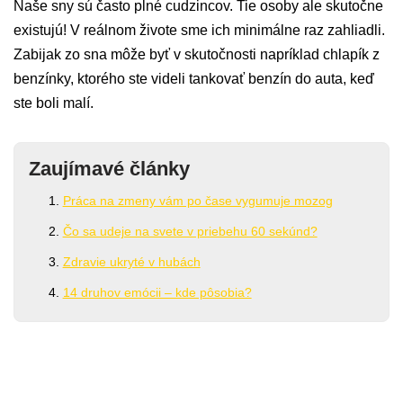
Naše sny sú často plné cudzincov. Tie osoby ale skutočne
existujú! V reálnom živote sme ich minimálne raz zahliadli.
Zabijak zo sna môže byť v skutočnosti napríklad chlapík z
benzínky, ktorého ste videli tankovať benzín do auta, keď
ste boli malí.
Zaujímavé články
Práca na zmeny vám po čase vygumuje mozog
Čo sa udeje na svete v priebehu 60 sekúnd?
Zdravie ukryté v hubách
14 druhov emócii – kde pôsobia?