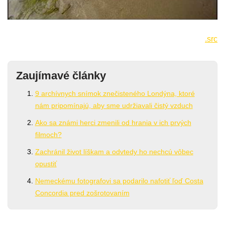
.src
Zaujímavé články
9 archívnych snímok znečisteného Londýna, ktoré
nám pripomínajú, aby sme udržiavali čistý vzduch
Ako sa známi herci zmenili od hrania v ich prvých
filmoch?
Zachránil život líškam a odvtedy ho nechcú vôbec
opustiť
Nemeckému fotografovi sa podarilo nafotiť ľoď Costa
Concordia pred zošrotovaním