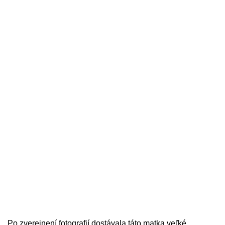
Po zverejnení fotografií dostávala táto matka veľké