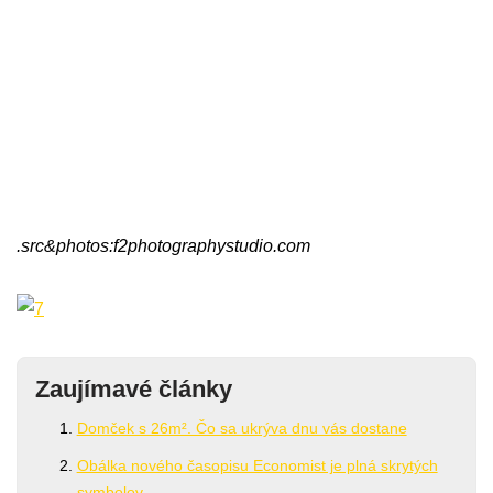
.src&photos:f2photographystudio.com
Zaujímavé články
Domček s 26m². Čo sa ukrýva dnu vás dostane
Obálka nového časopisu Economist je plná skrytých
symbolov