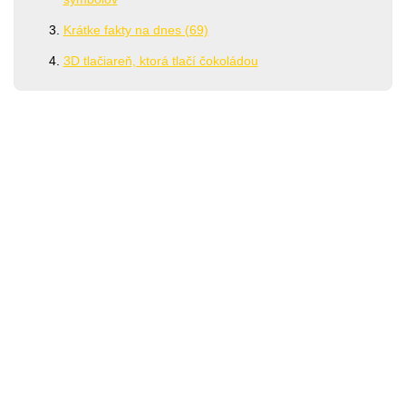
Krátke fakty na dnes (69)
3D tlačiareň, ktorá tlačí čokoládou