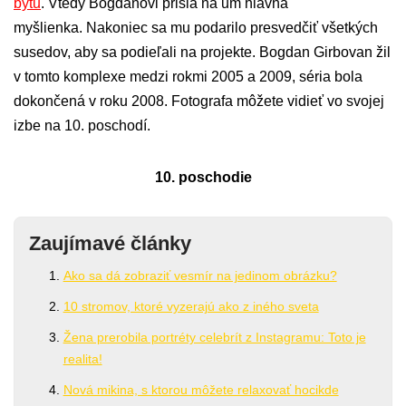
bytu
. Vtedy Bogdanovi prišla na um hlavná
myšlienka. Nakoniec sa mu podarilo presvedčiť všetkých
susedov, aby sa podieľali na projekte. Bogdan Girbovan žil
v tomto komplexe medzi rokmi 2005 a 2009, séria bola
dokončená v roku 2008. Fotografa môžete vidieť vo svojej
izbe na 10. poschodí.
10. poschodie
Zaujímavé články
Ako sa dá zobraziť vesmír na jedinom obrázku?
10 stromov, ktoré vyzerajú ako z iného sveta
Žena prerobila portréty celebrít z Instagramu: Toto je
realita!
Nová mikina, s ktorou môžete relaxovať hocikde