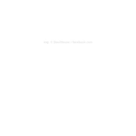
img: © SteelHouse / facebook.com