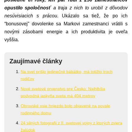
opustilo spoločnosť
a traja z nich to urobil z dôvodov
nesúvisiacich s prácou.
Ukázalo sa tiež, že po ich
“bonusovej” dovolenke sa Markovi zamestnanci vrátili s
novými zásobami energie a ich produktivita je oveľa
vyššia.
Zaujímavé články
Na svet prišlo jedinečné bábätko, má totižto troch
rodičov
Nové svetové prvenstvo pre Česko: Najhlbšia
podvodná jaskyňa sveta má 404 metrov
Obrovské osie hniezdo bolo objavené na povale
rodinného domu
24 silných fotografii z II. svetovej vojny z ktorých zviera
žalúdok