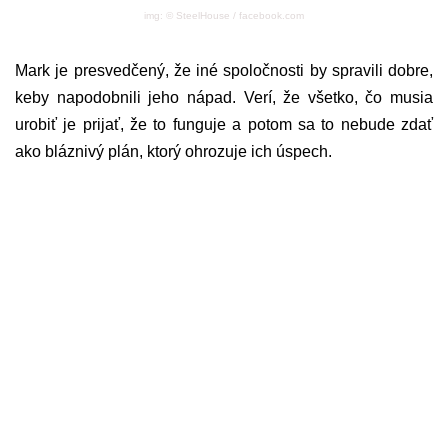
img: © SteelHouse / facebook.com
Mark je presvedčený, že iné spoločnosti by spravili dobre,
keby napodobnili jeho nápad. Verí, že všetko, čo musia
urobiť je prijať, že to funguje a potom sa to nebude zdať
ako bláznivý plán, ktorý ohrozuje ich úspech.