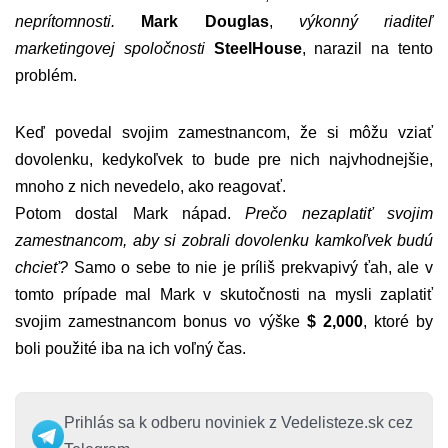
neprítomnosti.
Mark Douglas
,
výkonný riaditeľ
marketingovej spoločnosti
SteelHouse
, narazil na tento
problém.
Keď povedal svojim zamestnancom, že si môžu vziať
dovolenku, kedykoľvek to bude pre nich najvhodnejšie,
mnoho z nich nevedelo, ako reagovať.
Potom dostal Mark nápad.
Prečo nezaplatiť svojim
zamestnancom, aby si zobrali dovolenku kamkoľvek budú
chcieť?
Samo o sebe to nie je príliš prekvapivý ťah, ale v
tomto prípade mal Mark v skutočnosti na mysli zaplatiť
svojim zamestnancom bonus vo výške
$ 2,000
, ktoré by
boli použité iba na ich voľný čas.
Prihlás sa k odberu noviniek z Vedelisteze.sk cez