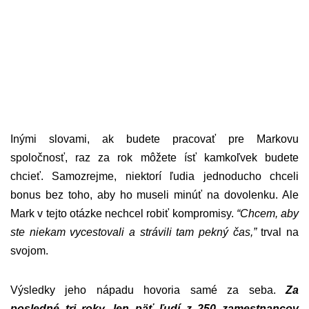
Inými slovami, ak budete pracovať pre Markovu
spoločnosť, raz za rok môžete ísť kamkoľvek budete
chcieť. Samozrejme, niektorí ľudia jednoducho chceli
bonus bez toho, aby ho museli minúť na dovolenku. Ale
Mark v tejto otázke nechcel robiť kompromisy.
“Chcem, aby
ste niekam vycestovali a strávili tam pekný čas,”
trval na
svojom.
Výsledky jeho nápadu hovoria samé za seba.
Za
posledné tri roky, len päť ľudí z 250 zamestnancov