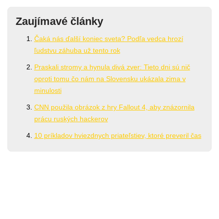
Zaujímavé články
Čaká nás ďalší koniec sveta? Podľa vedca hrozí
ľudstvu záhuba už tento rok
Praskali stromy a hynula divá zver: Tieto dni sú nič
oproti tomu čo nám na Slovensku ukázala zima v
minulosti
CNN použila obrázok z hry Fallout 4, aby znázornila
prácu ruských hackerov
10 príkladov hviezdnych priateľstiev, ktoré preveril čas