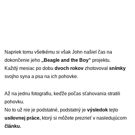
Napriek tomu všetkému si však John našiel čas na
dokončenie jeho
„Beagle and the Boy“
projektu.
Každý mesiac po dobu
dvoch rokov
zhotovoval
snímky
svojho syna a psa na ich pohovke.
Až na jednu fotografiu, keďže počas sťahovania stratili
pohovku.
No to už nie je podstatné, podstatný je
výsledok
tejto
usilovnej práce,
ktorý si môžete prezrieť v nasledujúcom
článku.