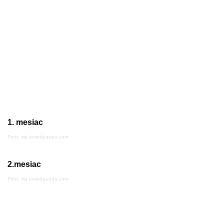
1. mesiac
Foto: via boredpanda.com
2.mesiac
Foto: via boredpanda.com