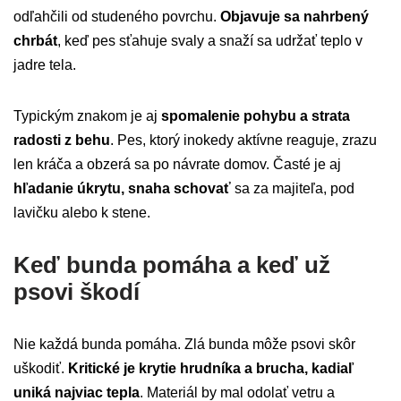
odľahčili od studeného povrchu.
Objavuje sa nahrbený
chrbát
, keď pes sťahuje svaly a snaží sa udržať teplo v
jadre tela.
Typickým znakom je aj
spomalenie pohybu a strata
radosti z behu
. Pes, ktorý inokedy aktívne reaguje, zrazu
len kráča a obzerá sa po návrate domov. Časté je aj
hľadanie úkrytu, snaha schovať
sa za majiteľa, pod
lavičku alebo k stene.
Keď bunda pomáha a keď už
psovi škodí
Nie každá bunda pomáha. Zlá bunda môže psovi skôr
uškodiť.
Kritické je krytie hrudníka a brucha, kadiaľ
uniká najviac tepla
. Materiál by mal odolať vetru a