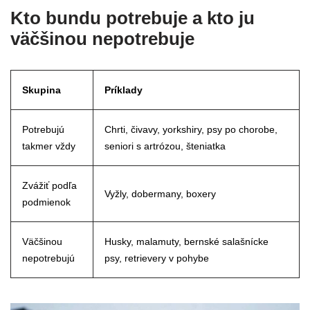
Kto bundu potrebuje a kto ju
väčšinou nepotrebuje
Skupina
Príklady
Potrebujú
Chrti, čivavy, yorkshiry, psy po chorobe,
takmer vždy
seniori s artrózou, šteniatka
Zvážiť podľa
Vyžly, dobermany, boxery
podmienok
Väčšinou
Husky, malamuty, bernské salašnícke
nepotrebujú
psy, retrievery v pohybe