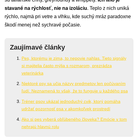
stavané na rýchlosť, nie na izoláciu
. Teplo z nich uniká
rýchlo, najmä pri vetre a vlhku, kde suchý mráz paradoxne
škodí menej než sychravé počasie.
Zaujímavé články
Pes, ktorému je zima, to nepovie nahlas. Tieto signály
si majitelia často mýlia s rozmarom, prezrádza
veterinárka
Niektoré psy sa učia názvy predmetov len počúvaním
ľudí. Neznamená to však, že to funguje u každého psa
Tréner psov ukázal jednoduchý cvik, ktorý pomáha
udržať pozornosť psa v akomkoľvek prostredí
Ako si pes vyberá obľúbeného človeka? Emócie v tom
nehrajú hlavnú rolu