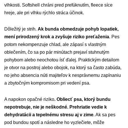
vlhkosti. Softshell chráni pred prefúknutím, fleece síce
hreje, ale pri vlhku rýchlo stráca účinok.
Dôležitý je strih.
Ak bunda obmedzuje pohyb lopatiek,
mení prirodzený krok a zvyšuje riziko preťaženia
. Pes
potom nekompenzuje chlad, ale zápasí s vlastným
oblečením, čo sa po pár minútach prejaví stuhnutým
pohybom alebo neochotou ísť ďalej. Praktickým detailom
je otvor na postroj alebo obojok, na ktorý sa často zabúda,
no jeho absencia núti majiteľov k nesprávnemu zapínaniu
a zbytočným kompromisom pri vedení psa.
A napokon opačné riziko
. Obliecť psa, ktorý bundu
nepotrebuje, nie je neškodné. Prehriatie vedie k
dehydratácii a tepelnému stresu aj v zime
. Ak sa pes
pod bundou spotí a následne ho vyzlečiete, môže