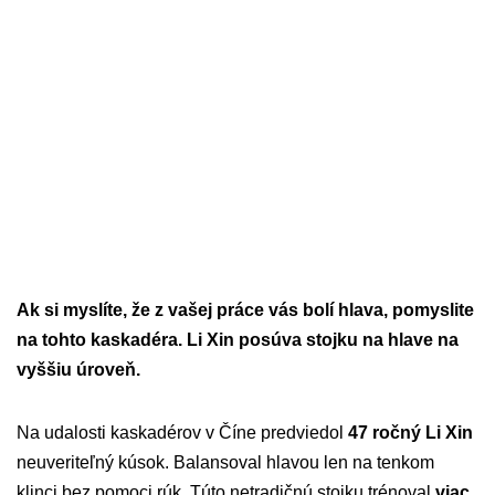
Ak si myslíte, že z vašej práce vás bolí hlava, pomyslite
na tohto kaskadéra. Li Xin posúva stojku na hlave na
vyššiu úroveň.
Na udalosti kaskadérov v Číne predviedol
47 ročný Li Xin
neuveriteľný kúsok. Balansoval hlavou len na tenkom
klinci bez pomoci rúk. Túto netradičnú stojku trénoval
viac