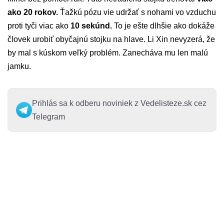
ako 20 rokov.
Ťažkú pózu vie udržať s nohami vo vzduchu
proti tyči viac ako
10 sekúnd.
To je ešte dlhšie ako dokáže
človek urobiť obyčajnú stojku na hlave. Li Xin nevyzerá, že
by mal s kúskom veľký problém. Zanecháva mu len malú
jamku.
Prihlás sa k odberu noviniek z Vedelisteze.sk cez
Telegram