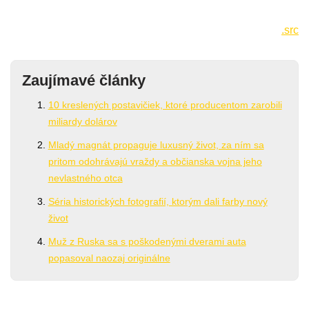
.src
Zaujímavé články
10 kreslených postavičiek, ktoré producentom zarobili
miliardy dolárov
Mladý magnát propaguje luxusný život, za ním sa
pritom odohrávajú vraždy a občianska vojna jeho
nevlastného otca
Séria historických fotografií, ktorým dali farby nový
život
Muž z Ruska sa s poškodenými dverami auta
popasoval naozaj originálne