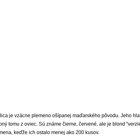
lica je vzácne plemeno ošípanej maďarského pôvodu. Jeho hla
ný tomu z oviec. Sú známe čierne, červené, ale je blond “verz
emena, keďže ich ostalo menej ako 200 kusov.