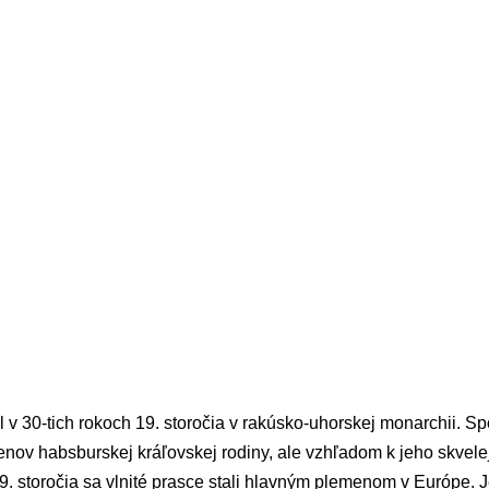
v 30-tich rokoch 19. storočia v rakúsko-uhorskej monarchii. Spo
nov habsburskej kráľovskej rodiny, ale vzhľadom k jeho skvelej c
9. storočia sa vlnité prasce stali hlavným plemenom v Európe. 