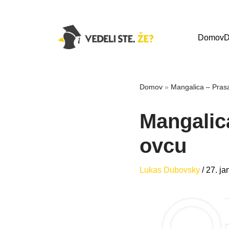
Domov
D
Domov
»
Mangalica – Pras
Mangalic
ovcu
Lukas Dubovsky
/
27. ja