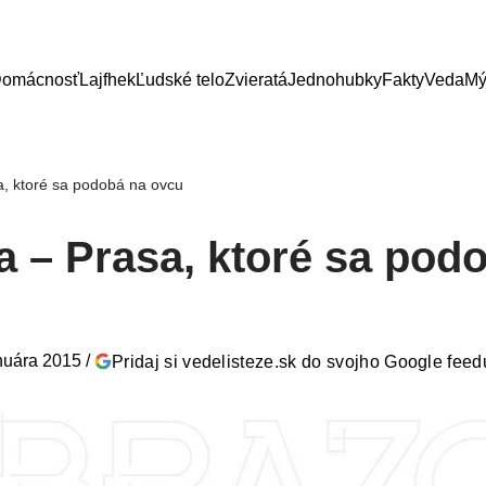
omácnosť
Lajfhek
Ľudské telo
Zvieratá
Jednohubky
Fakty
Veda
Mý
a, ktoré sa podobá na ovcu
a – Prasa, ktoré sa pod
nuára 2015
/
Pridaj si vedelisteze.sk do svojho Google feed