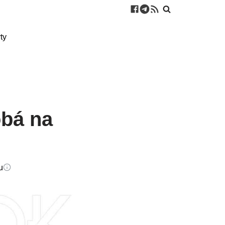
ty
obá na
u