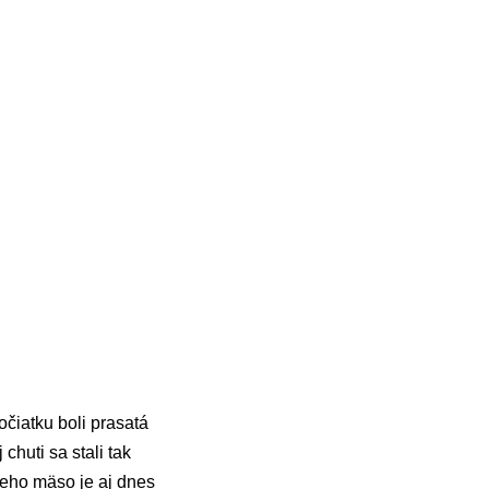
čiatku boli prasatá
huti sa stali tak
Jeho mäso je aj dnes