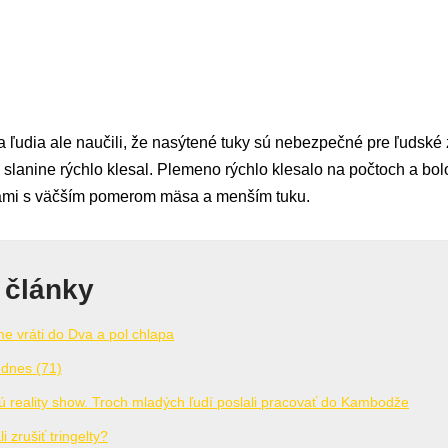
 sa ľudia ale naučili, že nasýtené tuky sú nebezpečné pre ľudské
slanine rýchlo klesal. Plemeno rýchlo klesalo na počtoch a bol
nami s väčším pomerom mäsa a menším tuku.
 články
me vráti do Dva a pol chlapa
 dnes (71)
 reality show. Troch mladých ľudí poslali pracovať do Kambodže
 zrušiť tringelty?