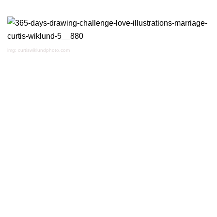
img: curtiswiklundphoto.com