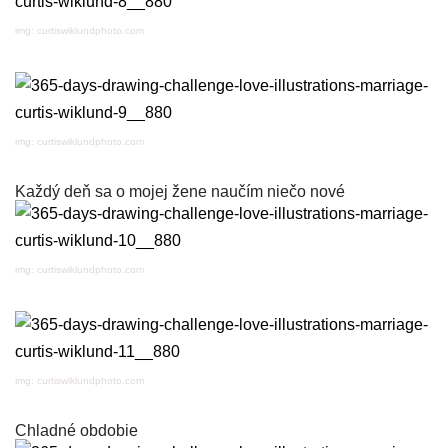
img: curtiswiklundphoto.com
img: curtiswiklundphoto.com
Každý deň sa o mojej žene naučím niečo nové
img: curtiswiklundphoto.com
img: curtiswiklundphoto.com
Chladné obdobie