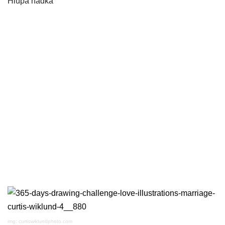
Hlúpa hádka
img: curtiswiklundphoto.com