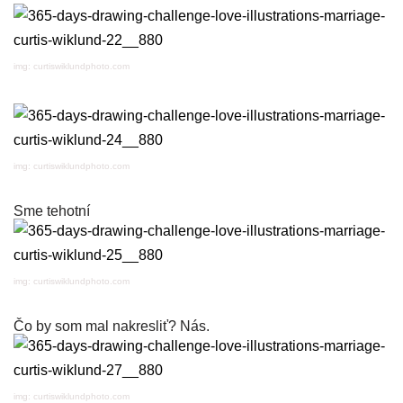
img: curtiswiklundphoto.com
img: curtiswiklundphoto.com
Sme tehotní
img: curtiswiklundphoto.com
Čo by som mal nakresliť? Nás.
img: curtiswiklundphoto.com