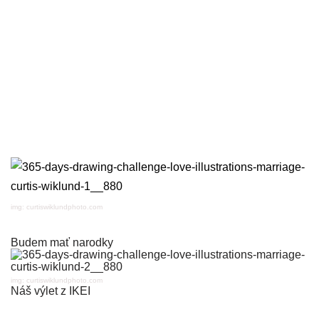
img: curtiswiklundphoto.com
Budem mať narodky
img: curtiswiklundphoto.com
Náš výlet z IKEI