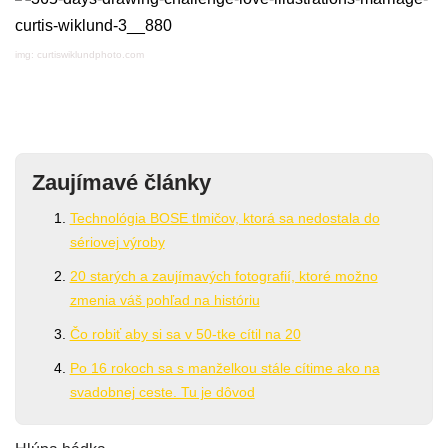
img: curtiswiklundphoto.com
Zaujímavé články
Technológia BOSE tlmičov, ktorá sa nedostala do
sériovej výroby
20 starých a zaujímavých fotografií, ktoré možno
zmenia váš pohľad na históriu
Čo robiť aby si sa v 50-tke cítil na 20
Po 16 rokoch sa s manželkou stále cítime ako na
svadobnej ceste. Tu je dôvod