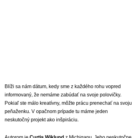
Blíži sa nám dátum, kedy sme z každého rohu vopred
informovaný, že nemáme zabúdať na svoje polovičky.
Pokiaľ ste málo kreatívny, môžte prácu prenechať na svoju
peňaženku. V opačnom prípade tu máme jeden
neskutočný projekt ako inšpiráciu.
Autorom je
Curtis Wiklund
z Michiganu. Jeho neskutočne