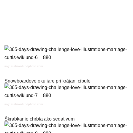
img: curtiswiklundphoto.com
Snowboardové okuliare pri krájaní cibule
img: curtiswiklundphoto.com
Škrabkanie chrbta ako sedatívum