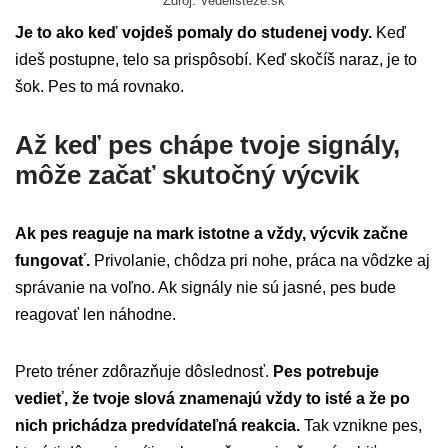
Zdroj: Vedelisteze.sk
Je to ako keď vojdeš pomaly do studenej vody.
Keď
ideš postupne, telo sa prispôsobí. Keď skočíš naraz, je to
šok. Pes to má rovnako.
Až keď pes chápe tvoje signály,
môže začať skutočný výcvik
Ak pes reaguje na mark istotne a vždy, výcvik začne
fungovať.
Privolanie, chôdza pri nohe, práca na vôdzke aj
správanie na voľno. Ak signály nie sú jasné, pes bude
reagovať len náhodne.
Preto tréner zdôrazňuje dôslednosť.
Pes potrebuje
vedieť, že tvoje slová znamenajú vždy to isté a že po
nich prichádza predvídateľná reakcia.
Tak vznikne pes,