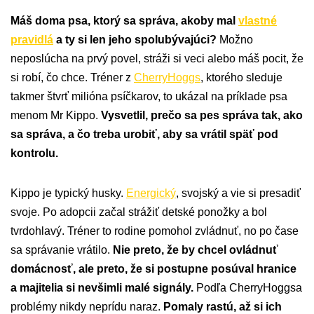
Máš doma psa, ktorý sa správa, akoby mal
vlastné
pravidlá
a ty si len jeho spolubývajúci?
Možno
neposlúcha na prvý povel, stráži si veci alebo máš pocit, že
si robí, čo chce. Tréner z
CherryHoggs
, ktorého sleduje
takmer štvrť milióna psíčkarov, to ukázal na príklade psa
menom Mr Kippo.
Vysvetlil, prečo sa pes správa tak, ako
sa správa, a čo treba urobiť, aby sa vrátil späť pod
kontrolu.
Kippo je typický husky.
Energický
, svojský a vie si presadiť
svoje. Po adopcii začal strážiť detské ponožky a bol
tvrdohlavý. Tréner to rodine pomohol zvládnuť, no po čase
sa správanie vrátilo.
Nie preto, že by chcel ovládnuť
domácnosť, ale preto, že si postupne posúval hranice
a majitelia si nevšimli malé signály.
Podľa CherryHoggsa
problémy nikdy neprídu naraz.
Pomaly rastú, až si ich