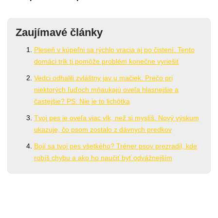
Zaujímavé články
Pleseň v kúpeľni sa rýchlo vracia aj po čistení. Tento
domáci trik ti pomôže problém konečne vyriešiť
Vedci odhalili zvláštny jav u mačiek. Prečo pri
niektorých ľuďoch mňaukajú oveľa hlasnejšie a
častejšie? PS: Nie je to lichôtka
Tvoj pes je oveľa viac vlk, než si myslíš. Nový výskum
ukazuje, čo psom zostalo z dávnych predkov
Bojí sa tvoj pes všetkého? Tréner psov prezradil, kde
robíš chybu a ako ho naučiť byť odvážnejším