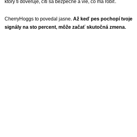
ktorý ti dôveruje, cíti sa bezpečne a vie, čo má robiť.
CherryHoggs to povedal jasne.
Až keď pes pochopí tvoje
signály na sto percent, môže začať skutočná zmena.