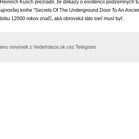
Heinrich Kusch prezradil, že dôkazy o existencii podzemných 
najnovšej knihe “Secrets Of The Underground Door To An Ancient
o dobu 12000 rokov značí, aká obrovská táto sieť musí byť.
beru noviniek z Vedelisteze.sk cez Telegram