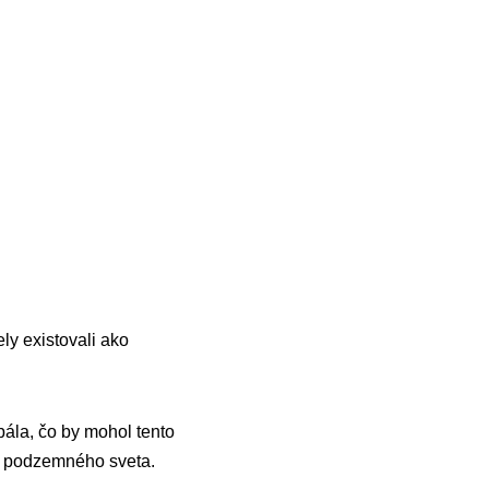
ely existovali ako
bála, čo by mohol tento
ho podzemného sveta.