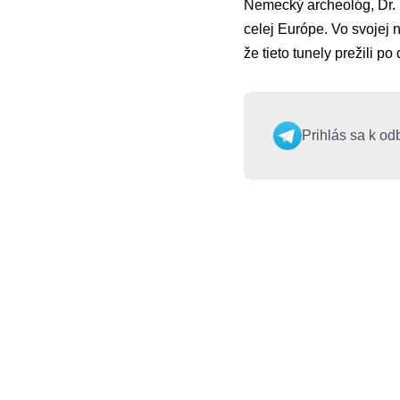
Nemecký archeológ, Dr. 
celej Európe. Vo svojej 
že tieto tunely prežili p
Prihlás sa k od