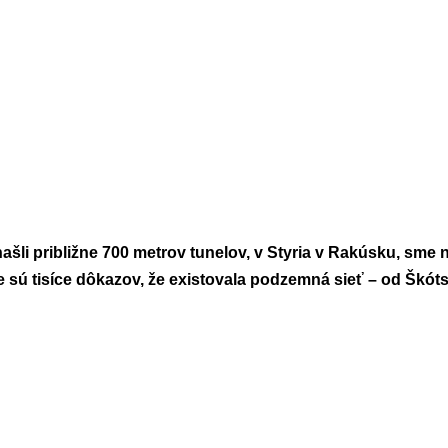
šli približne 700 metrov tunelov, v Styria v Rakúsku, sme n
e sú tisíce dôkazov, že existovala podzemná sieť – od Škót