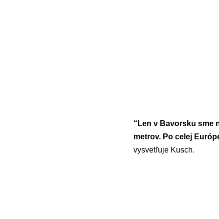
“Len v Bavorsku sme na
metrov. Po celej Európ
vysvetľuje Kusch.