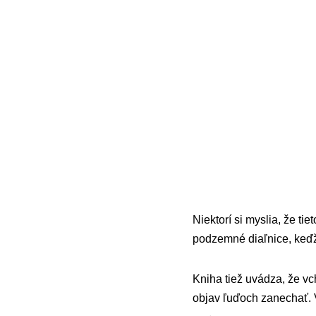
Niektorí si myslia, že ti
podzemné diaľnice, keďž
Kniha tiež uvádza, že vc
objav ľuďoch zanechať. 