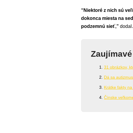
“Niektoré z nich sú veľ
dokonca miesta na sede
podzemnú sieť,”
dodal.
Zaujímavé
31 obrázkov, kt
Dá sa autizmus 
Krátke fakty na
Čínske veľkome