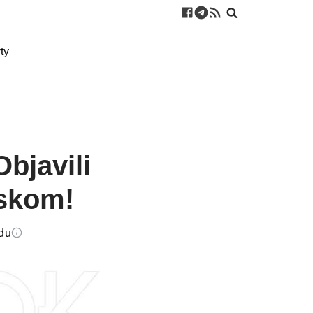
ty
bjavili
tskom!
edu