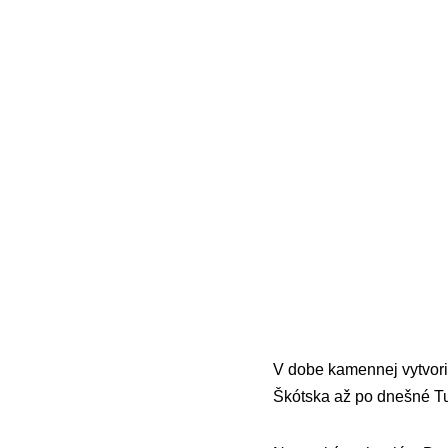
V dobe kamennej vytvori
Škótska až po dnešné T