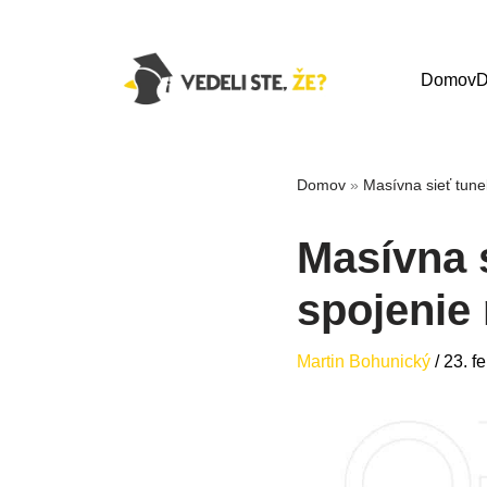
Domov
D
Domov
»
Masívna sieť tune
Masívna s
spojenie
Martin Bohunický
/
23. f