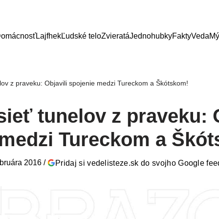
omácnosť
Lajfhek
Ľudské telo
Zvieratá
Jednohubky
Fakty
Veda
Mý
lov z praveku: Objavili spojenie medzi Tureckom a Škótskom!
ieť tunelov z praveku: O
 medzi Tureckom a Škó
ebruára 2016
/
Pridaj si vedelisteze.sk do svojho Google fe