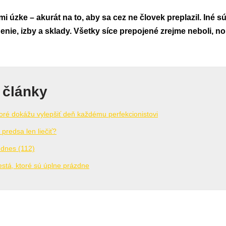
mi úzke – akurát na to, aby sa cez ne človek preplazil. Iné s
nie, izby a sklady. Všetky síce prepojené zrejme neboli, n
 články
oré dokážu vylepšiť deň každému perfekcionistovi
predsa len liečiť?
 dnes (112)
stá, ktoré sú úplne prázdne