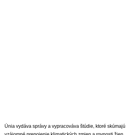
Únia vydáva správy a vypracováva štúdie, ktoré skúmajú
vzájomné prepojenie klimatických zmien a rovnosti žien.