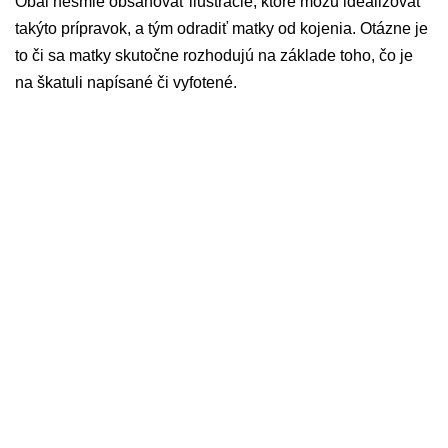
Obal nesmie obsahovať ilustrácie, ktoré môžu idealizovať
takýto prípravok, a tým odradiť matky od kojenia. Otázne je
to či sa matky skutočne rozhodujú na základe toho, čo je
na škatuli napísané či vyfotené.