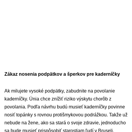
Zákaz nosenia podpätkov a šperkov pre kaderníčky
Ak milujete vysoké podpätky, zabudnite na povolanie
kaderníčky. Únia chce znížiť riziko výskytu chorôb z
povolania. Podľa návrhu budú musieť kaderníčky povinne
nosiť topánky s rovnou protišmykovou podrážkou. Takže už
nebude na žene, ako sa stará o svoje zdravie, jednoducho
sa bude musieť prispôsobiť starostiam ľudí v Bruseli.