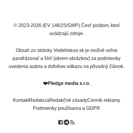
© 2023-2026 (EV 146/25/SWP) Česť pirátom, ktorí
uvádzajú zdroje.
Obsah zo stránky Vedelisteze.sk je možné voľne
parafrázovať a šíriť (okrem obrázkov) za podmienky
uvedenia autora a dofollow odkazu na pôvodný článok.
❤️
Pledge media s.r.o.
Kontakt
Redakcia
Redakčné zásady
Cenník reklamy
Podmienky používania a GDPR