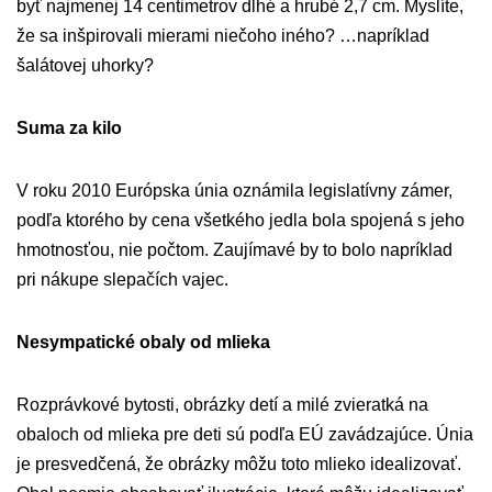
byť najmenej 14 centimetrov dlhé a hrubé 2,7 cm. Myslíte,
že sa inšpirovali mierami niečoho iného? …napríklad
šalátovej uhorky?
Suma za kilo
V roku 2010 Európska únia oznámila legislatívny zámer,
podľa ktorého by cena všetkého jedla bola spojená s jeho
hmotnosťou, nie počtom. Zaujímavé by to bolo napríklad
pri nákupe slepačích vajec.
Nesympatické obaly od mlieka
Rozprávkové bytosti, obrázky detí a milé zvieratká na
obaloch od mlieka pre deti sú podľa EÚ zavádzajúce. Únia
je presvedčená, že obrázky môžu toto mlieko idealizovať.