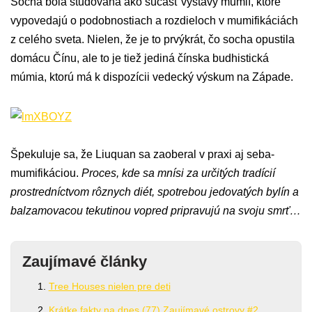
Socha bola študovaná ako súčasť výstavy múmií, ktoré
vypovedajú o podobnostiach a rozdieloch v mumifikáciách
z celého sveta. Nielen, že je to prvýkrát, čo socha opustila
domácu Čínu, ale to je tiež jediná čínska budhistická
múmia, ktorú má k dispozícii vedecký výskum na Západe.
Špekuluje sa, že Liuquan sa zaoberal v praxi aj seba-
mumifikáciou.
Proces, kde sa mnísi za určitých tradícií
prostredníctvom rôznych diét, spotrebou jedovatých bylín a
balzamovacou tekutinou vopred pripravujú na svoju smrť…
Zaujímavé články
Tree Houses nielen pre deti
Krátke fakty na dnes (77) Zaujímavé ostrovy #2