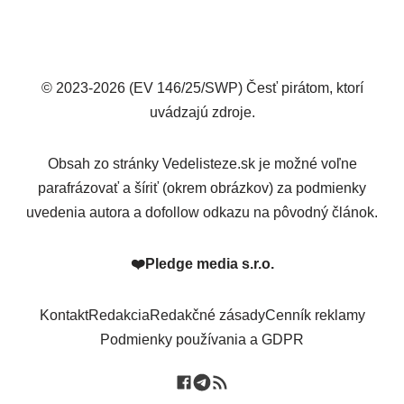
© 2023-2026 (EV 146/25/SWP) Česť pirátom, ktorí
uvádzajú zdroje.
Obsah zo stránky Vedelisteze.sk je možné voľne
parafrázovať a šíriť (okrem obrázkov) za podmienky
uvedenia autora a dofollow odkazu na pôvodný článok.
❤️
Pledge media s.r.o.
Kontakt
Redakcia
Redakčné zásady
Cenník reklamy
Podmienky používania a GDPR