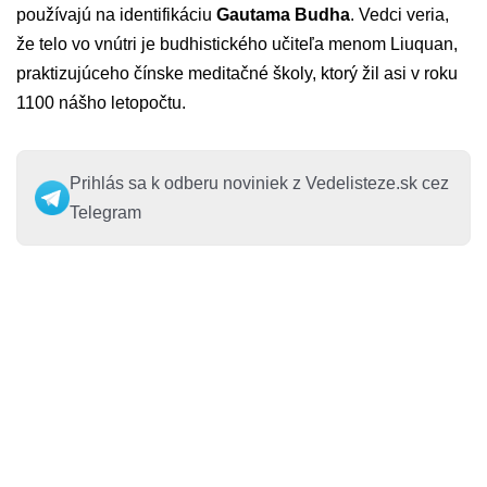
používajú na identifikáciu
Gautama Budha
. Vedci veria,
že telo vo vnútri je budhistického učiteľa menom Liuquan,
praktizujúceho čínske meditačné školy, ktorý žil asi v roku
1100 nášho letopočtu.
Prihlás sa k odberu noviniek z Vedelisteze.sk cez
Telegram