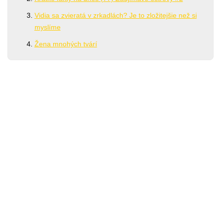
Vidia sa zvieratá v zrkadlách? Je to zložitejšie než si
myslíme
Žena mnohých tvárí