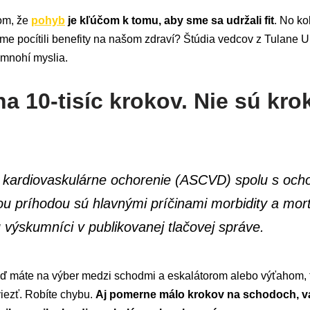
om, že
pohyb
je kľúčom k tomu, aby sme sa udržali fit
. No k
sme pocítili benefity na našom zdraví? Štúdia vedcov z Tulane U
 mnohí myslia.
a 10-tisíc krokov. Nie sú kro
é kardiovaskulárne ochorenie (ASCVD) spolu s oc
ou príhodou sú hlavnými príčinami morbidity a mort
ú výskumníci v publikovanej tlačovej správe.
ď máte na výber medzi schodmi a eskalátorom alebo výťahom, ta
iezť. Robíte chybu.
Aj pomerne málo krokov na schodoch, v