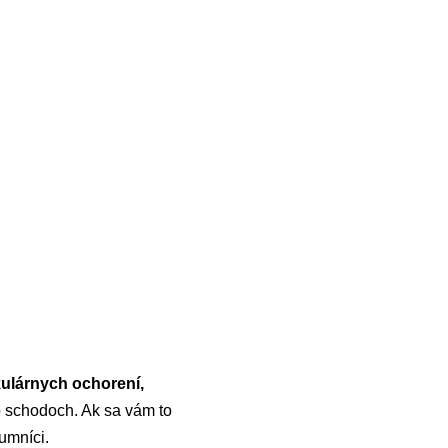
skulárnych ochorení,
o schodoch. Ak sa vám to
kumníci.