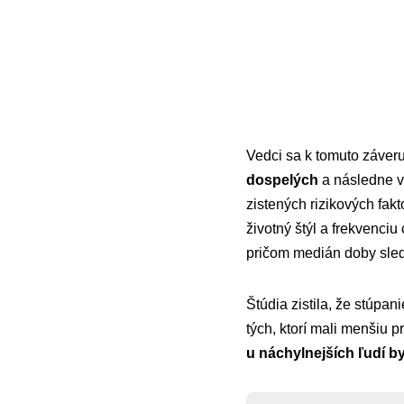
Vedci sa k tomuto záver
dospelých
a následne v
zistených rizikových fak
životný štýl a frekvenci
pričom medián doby sled
Štúdia zistila, že stúpa
tých, ktorí mali menšiu 
u náchylnejších ľudí 