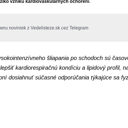
 riziko vzniku kardiovaskulárnych ochorení
.
beru noviniek z Vedelisteze.sk cez Telegram
ysokointenzívneho šliapania po schodoch sú časov
epšiť kardiorespiračnú kondíciu a lipidový profil, 
pní dosiahnuť súčasné odporúčania týkajúce sa fyzic