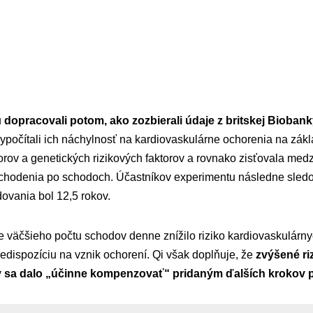
u
dopracovali potom, ako zozbierali údaje z britskej Biobank
ypočítali ich náchylnosť na kardiovaskulárne ochorenia na zák
torov a genetických rizikových faktorov a rovnako zisťovala medz
u chodenia po schodoch. Účastníkov experimentu následne sledo
ovania bol 12,5 rokov.
nie väčšieho počtu schodov denne znížilo riziko kardiovaskulárn
predispozíciu na vznik ochorení. Qi však doplňuje, že
zvýšené ri
by sa dalo „účinne kompenzovať“ pridaným ďalších krokov