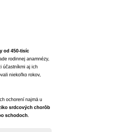
y od 450-tisíc
lade rodinnej anamnézy,
i účastníkmi aj ich
vali niekoľko rokov,
ych ochorení najmä u
ziko srdcových chorôb
 po schodoch
.