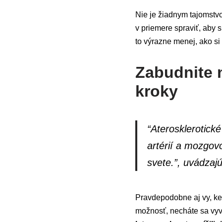
Nie je žiadnym tajomstv
v priemere spraviť, aby 
to výrazne menej, ako si
Zabudnite n
kroky
“Aterosklerotick
artérií a mozgov
svete.”, uvádzaj
Pravdepodobne aj vy, ke
možnosť, necháte sa vyv