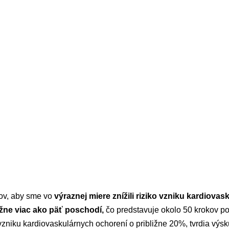
ov, aby sme vo
výraznej miere znížili riziko vzniku kardiova
ližne viac ako päť poschodí,
čo predstavuje okolo 50 krokov p
o vzniku kardiovaskulárnych ochorení o približne 20%, tvrdia výs