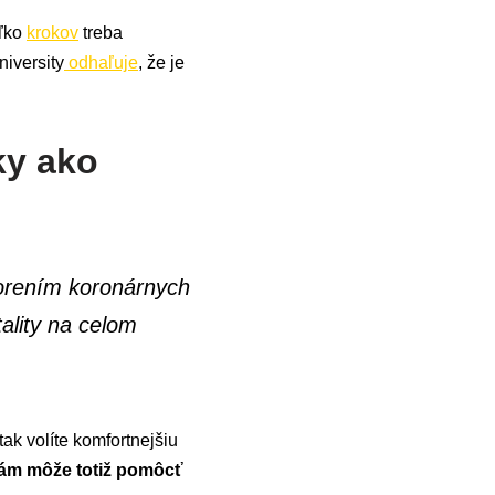
oľko
krokov
treba
niversity
odhaľuje
, že je
ky ako
horením koronárnych
ality na celom
k volíte komfortnejšiu
ám môže totiž pomôcť