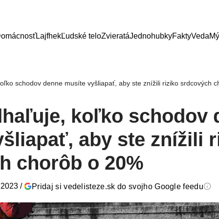
omácnosť
Lajfhek
Ľudské telo
Zvieratá
Jednohubky
Fakty
Veda
Mý
koľko schodov denne musíte vyšliapať, aby ste znížili riziko srdcových
dhaľuje, koľko schodov
šliapať, aby ste znížili r
h chorôb o 20%
a 2023
/
Pridaj si vedelisteze.sk do svojho Google feedu