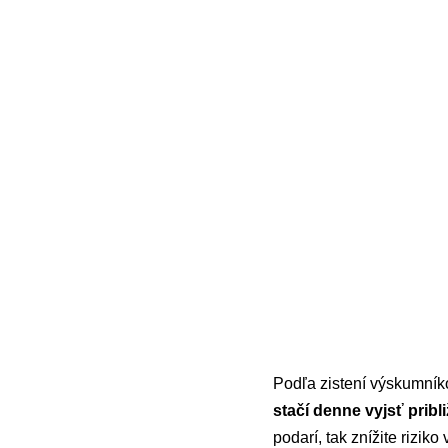
Podľa zistení výskumník
stačí denne vyjsť prib
podarí, tak znížite rizik