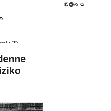
ty
 chorôb o 20%
 denne
iziko