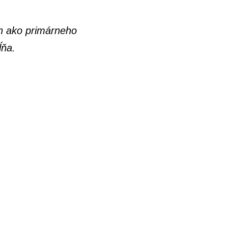
ch ako primárneho
ĺňa.