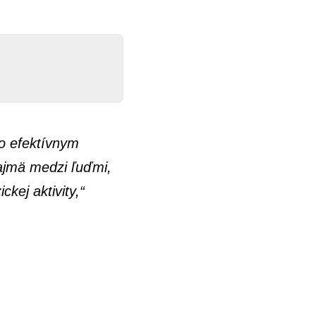
o efektívnym
najmä medzi ľuďmi,
kej aktivity,“