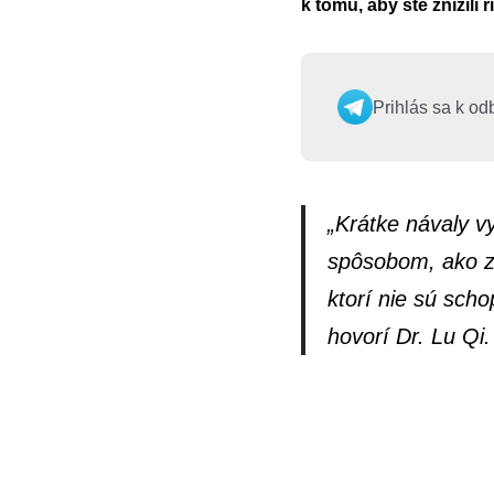
k tomu, aby ste znížili
Prihlás sa k od
„Krátke návaly v
spôsobom, ako zl
ktorí nie sú scho
hovorí Dr. Lu Qi.