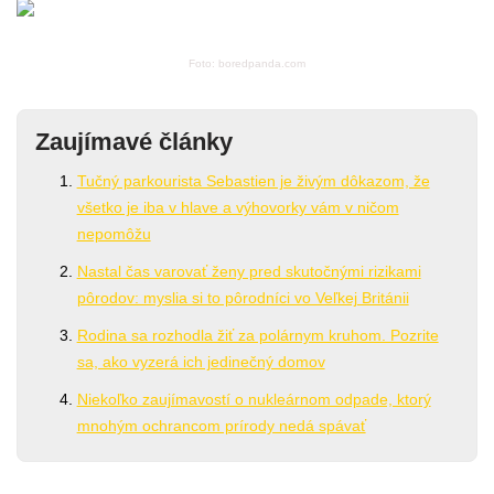
Foto: boredpanda.com
Zaujímavé články
Tučný parkourista Sebastien je živým dôkazom, že
všetko je iba v hlave a výhovorky vám v ničom
nepomôžu
Nastal čas varovať ženy pred skutočnými rizikami
pôrodov: myslia si to pôrodníci vo Veľkej Británii
Rodina sa rozhodla žiť za polárnym kruhom. Pozrite
sa, ako vyzerá ich jedinečný domov
Niekoľko zaujímavostí o nukleárnom odpade, ktorý
mnohým ochrancom prírody nedá spávať