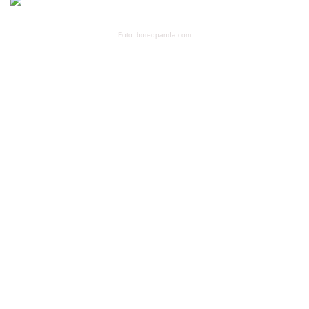
Foto: boredpanda.com