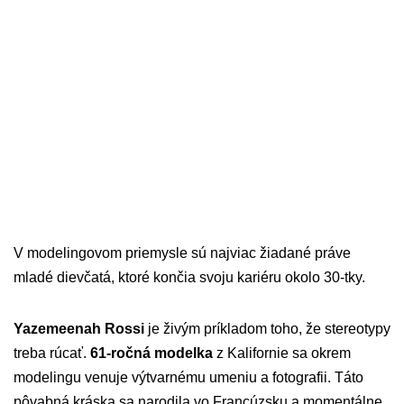
V modelingovom priemysle sú najviac žiadané práve
mladé dievčatá, ktoré končia svoju kariéru okolo 30-tky.
Yazemeenah Rossi
je živým príkladom toho, že stereotypy
treba rúcať.
61-ročná modelka
z Kalifornie sa okrem
modelingu venuje výtvarnému umeniu a fotografii. Táto
pôvabná kráska sa narodila vo Francúzsku a momentálne