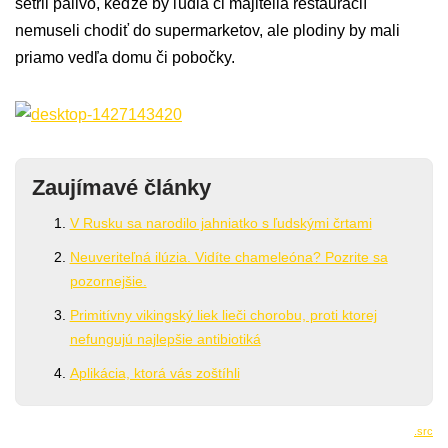
šetril palivo, keďže by ľudia či majitelia reštaurácií
nemuseli chodiť do supermarketov, ale plodiny by mali
priamo vedľa domu či pobočky.
Zaujímavé články
V Rusku sa narodilo jahniatko s ľudskými črtami
Neuveriteľná ilúzia. Vidíte chameleóna? Pozrite sa
pozornejšie.
Primitívny vikingský liek lieči chorobu, proti ktorej
nefungujú najlepšie antibiotiká
Aplikácia, ktorá vás zoštíhli
.src