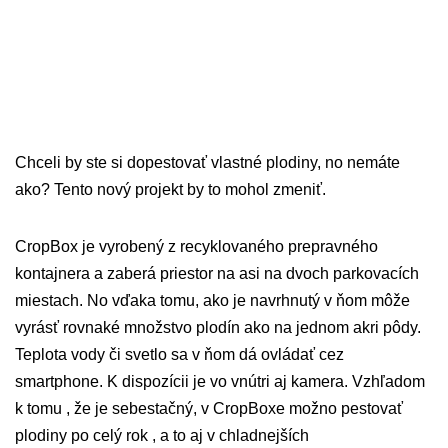
Chceli by ste si dopestovať vlastné plodiny, no nemáte
ako? Tento nový projekt by to mohol zmeniť.
CropBox je vyrobený z recyklovaného prepravného
kontajnera a zaberá priestor na asi na dvoch parkovacích
miestach. No vďaka tomu, ako je navrhnutý v ňom môže
vyrásť rovnaké množstvo plodín ako na jednom akri pôdy.
Teplota vody či svetlo sa v ňom dá ovládať cez
smartphone. K dispozícii je vo vnútri aj kamera. Vzhľadom
k tomu , že je sebestačný, v CropBoxe možno pestovať
plodiny po celý rok , a to aj v chladnejších