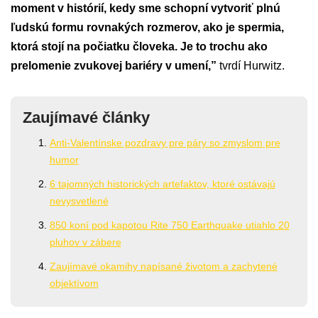
moment v histórií, kedy sme schopní vytvoriť plnú
ľudskú formu rovnakých rozmerov, ako je spermia,
ktorá stojí na počiatku človeka. Je to trochu ako
prelomenie zvukovej bariéry v umení,”
tvrdí Hurwitz.
Zaujímavé články
Anti-Valentínske pozdravy pre páry so zmyslom pre
humor
6 tajomných historických artefaktov, ktoré ostávajú
nevysvetlené
850 koní pod kapotou Rite 750 Earthquake utiahlo 20
pluhov v zábere
Zaujímavé okamihy napísané životom a zachytené
objektívom