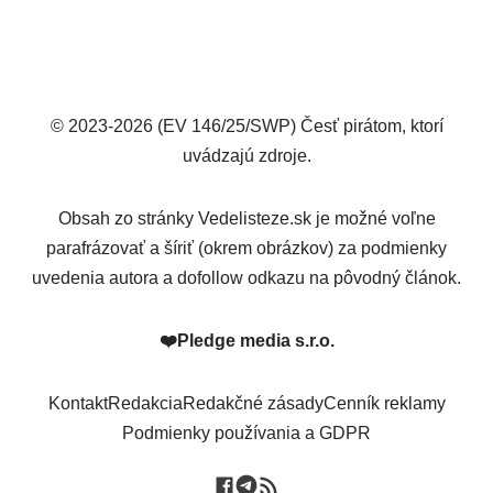
© 2023-2026 (EV 146/25/SWP) Česť pirátom, ktorí
uvádzajú zdroje.
Obsah zo stránky Vedelisteze.sk je možné voľne
parafrázovať a šíriť (okrem obrázkov) za podmienky
uvedenia autora a dofollow odkazu na pôvodný článok.
❤️
Pledge media s.r.o.
Kontakt
Redakcia
Redakčné zásady
Cenník reklamy
Podmienky používania a GDPR