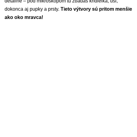
detailné – pod mikroskopom tu zbadáš krídielká, uši,
dokonca aj pupky a prsty.
Tieto výtvory sú pritom menšie
ako oko mravca!