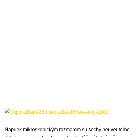
Napriek mikroskopickým rozmerom sú sochy neuveriteľne