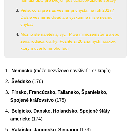
nemala BBC pre svojich poslucháčov žiadne správy
Viete, čo si pre nás vesmír prichystal na rok 2017?
Ďalšie vesmírne divadlá a výskumné misie nesmú
chýbať
Možno ste naleteli aj vy… Pitva mimozemšťana alebo
žena rodiaca králiky: Pozrite si 20 známych hoaxov,
ktorým uverilo mnoho ľudí
Nemecko
(môže bezvízovo navštíviť 177 krajín)
Švédsko
(176)
Fínsko, Francúzsko, Taliansko, Španielsko,
Spojené kráľovstvo
(175)
Belgicko, Dánsko, Holandsko, Spojené štáty
americké
(174)
Rakúsko, Japonsko, Singapur
(173)