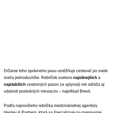
Držanie toho správneho pasu umôžňuje cestovať po svete
oveľa jednoduchšie. Rebríček svetovo
najsilnejších
a
najslabších
cestovných pasov za uplynulý rok odráža aj
udalosti posledných mesiacov – napríklad Brexit.
Podľa najnovšieho rebríčka medzinárodnej agentúry
Henley & Partners, ktorá sa špecializuje na mapovanie