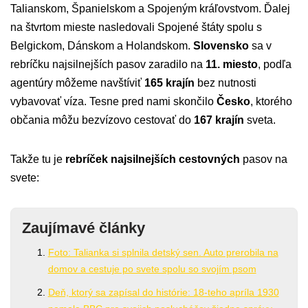
Talianskom, Španielskom a Spojeným kráľovstvom. Ďalej
na štvrtom mieste nasledovali Spojené štáty spolu s
Belgickom, Dánskom a Holandskom.
Slovensko
sa v
rebríčku najsilnejších pasov zaradilo na
11. miesto
, podľa
agentúry môžeme navštíviť
165 krajín
bez nutnosti
vybavovať víza. Tesne pred nami skončilo
Česko
, ktorého
občania môžu bezvízovo cestovať do
167 krajín
sveta.
Takže tu je
rebríček najsilnejších cestovných
pasov na
svete:
Zaujímavé články
Foto: Talianka si splnila detský sen. Auto prerobila na
domov a cestuje po svete spolu so svojím psom
Deň, ktorý sa zapísal do histórie: 18-teho apríla 1930