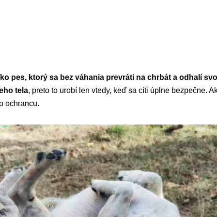
ako pes, ktorý sa bez váhania prevráti na chrbát a odhalí sv
eho tela
, preto to urobí len vtedy, keď sa cíti úplne bezpečne. A
ho ochrancu.