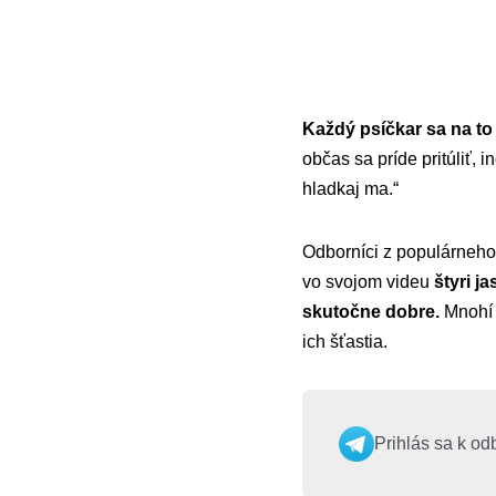
Každý psíčkar sa na to
občas sa príde pritúliť, 
hladkaj ma.“
Odborníci z populárneh
vo svojom videu
štyri j
skutočne dobre.
Mnohí m
ich šťastia.
Prihlás sa k od