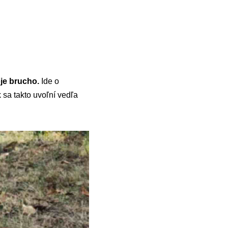
oje brucho.
Ide o
k sa takto uvoľní vedľa