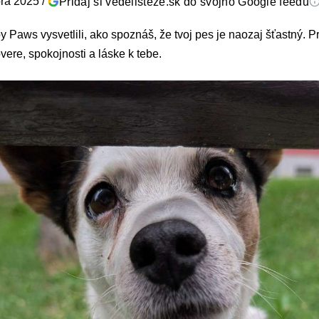
ra 2025
/
Pridaj si vedelisteze.sk do svojho Google feedu
Paws vysvetlili, ako spoznáš, že tvoj pes je naozaj šťastný. Pre
vere, spokojnosti a láske k tebe.