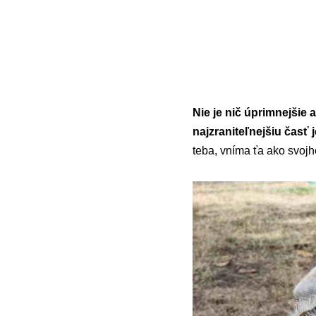
Nie je nič úprimnejšie 
najzraniteľnejšiu časť j
teba, vníma ťa ako svoj