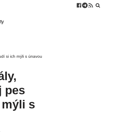
ty
udí si ich mýli s únavou
ály,
j pes
 mýli s