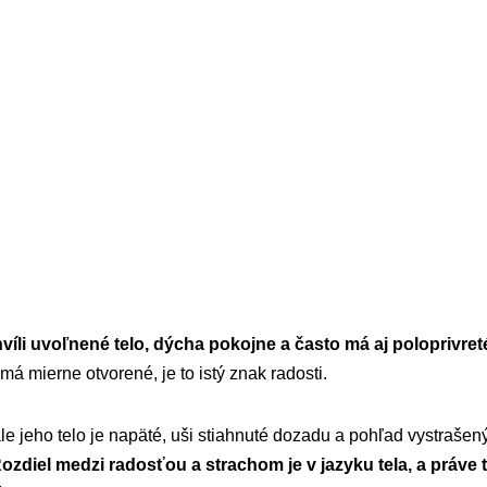
víli uvoľnené telo, dýcha pokojne a často má aj poloprivreté
á mierne otvorené, je to istý znak radosti.
le jeho telo je napäté, uši stiahnuté dozadu a pohľad vystrašený
ozdiel medzi radosťou a strachom je v jazyku tela, a práve t