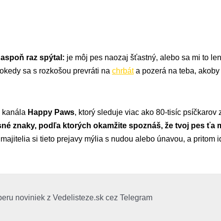
 aspoň raz spýtal:
je môj pes naozaj šťastný, alebo sa mi to 
inokedy sa s rozkošou prevráti na
chrbát
a pozerá na teba, akoby
o kanála
Happy Paws
, ktorý sleduje viac ako 80-tisíc psíčkarov
asné znaky, podľa ktorých okamžite spoznáš, že tvoj pes ťa mi
ajitelia si tieto prejavy mýlia s nudou alebo únavou, a pritom 
beru noviniek z Vedelisteze.sk cez Telegram