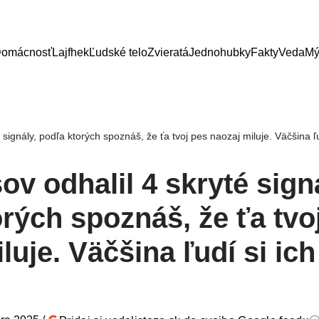
omácnosť
Lajfhek
Ľudské telo
Zvieratá
Jednohubky
Fakty
Veda
Mý
 signály, podľa ktorých spoznáš, že ťa tvoj pes naozaj miluje. Väčšina ľ
ov odhalil 4 skryté sign
rých spoznáš, že ťa tvo
luje. Väčšina ľudí si ich