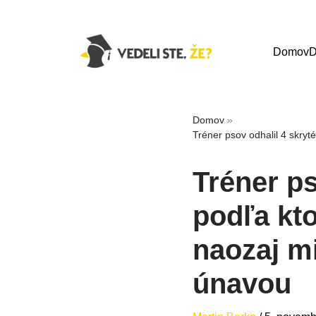
Domov
D
Domov
»
Tréner psov odhalil 4 skryté
Tréner ps
podľa kto
naozaj mi
únavou