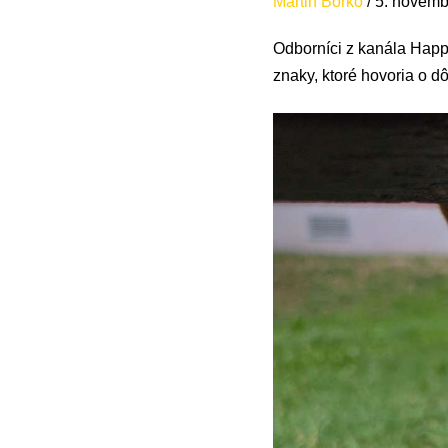
Martin Borko
/
5. novemb
Odborníci z kanála Happy 
znaky, ktoré hovoria o dô