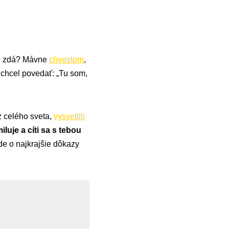
len zdá? Mávne
chvostom
,
 chcel povedať: „Tu som,
 z celého sveta,
vysvetlili
luje a cíti sa s tebou
ide o najkrajšie dôkazy