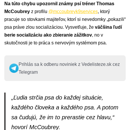
Na túto chybu upozornil známy psí tréner Thomas
McCoubrey
z profilu
@mccoubreyk9services
, ktorý
pracuje so stovkami majiteľov, ktorí si nevedomky „pokazili“
psa práve zlou socializáciou. Vysvetľuje, že
väčšina ľudí
berie socializáciu ako zbieranie zážitkov
, no v
skutočnosti je to práca s nervovým systémom psa.
Prihlás sa k odberu noviniek z Vedelisteze.sk cez
Telegram
„Ľudia strčia psa do každej situácie,
každého človeka a každého psa. A potom
sa čudujú, že im to prerastie cez hlavu,“
hovorí McCoubrey.