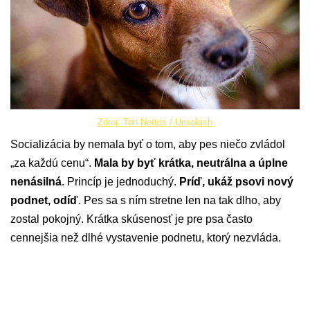
Zdroj: Ton Nettos / Unsplash
Socializácia by nemala byť o tom, aby pes niečo zvládol
„za každú cenu“.
Mala by byť krátka, neutrálna a úplne
nenásilná
. Princíp je jednoduchý.
Príď, ukáž psovi nový
podnet, odíď
. Pes sa s ním stretne len na tak dlho, aby
zostal pokojný. Krátka skúsenosť je pre psa často
cennejšia než dlhé vystavenie podnetu, ktorý nezvláda.