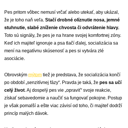
Pes pritom vôbec nemusí vrčať alebo utekať, aby ukázal,
že je toho naň veľa.
Stačí drobné olíznutie nosa, jemné
stuhnutie, slabé zníženie chvosta či odvrátenie hlavy.
Toto sú signály, že pes je na hrane svojej komfortnej zóny.
Keď ich majiteľ ignoruje a psa tlačí ďalej, socializácia sa
mení na negatívnu skúsenosť a pes si vytvára zlé
asociácie.
Obrovským
mýtom
tiež je predstava, že socializácia končí
po období „senzitívnej fázy“. Pravda je taká, že
pes sa učí
celý život
. Aj dospelý pes vie „opraviť“ svoje reakcie,
získať sebavedomie a naučiť sa fungovať pokojne. Postup
je však pomalší a ešte viac závisí od toho, či majiteľ dodrží
princíp malých dávok.