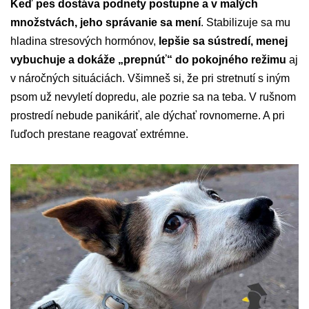
Keď pes dostáva podnety postupne a v malých
množstvách, jeho správanie sa mení
. Stabilizuje sa mu
hladina stresových hormónov,
lepšie sa sústredí, menej
vybuchuje a dokáže „prepnúť“ do pokojného režimu
aj
v náročných situáciách. Všimneš si, že pri stretnutí s iným
psom už nevyletí dopredu, ale pozrie sa na teba. V rušnom
prostredí nebude panikáriť, ale dýchať rovnomerne. A pri
ľuďoch prestane reagovať extrémne.