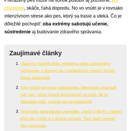
Preťažený pes môže na vonok pôsobiť aj pozitívne,
vrtí
chvostom
, skáče, ťahá dopredu. No vo vnútri je v rovnako
intenzívnom strese ako pes, ktorý sa trasie a uteká. Čo je
dôležité pochopiť:
oba extrémy sabotujú učenie,
sústredenie
aj budovanie zdravého správania.
Zaujímavé články
Vlastníci mačiek čelia vyššiemu riziku závažného
ochorenia, o ktorom sa v posledných rokoch hovorí
čoraz hlasnejšie
Toto vodiči ignorujú najčastejšie. Mechanik prezradil
päť vecí, ktoré musíš kontrolovať na aute. Ak to
nebudeš robiť, priprav sa na katastrofu
Technická špecialistka vysvetlila, prečo ti Wi-Fi v jednej
izbe ide rýchlo a v druhej pomaly. Toto stačí zmeniť,
aby fungovala