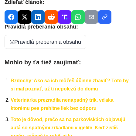
Zdieľať článok:
Pravidlá preberania obsahu:
©
Pravidlá preberania obsahu
Mohlo by ťa tiež zaujímať:
Bzdochy: Ako sa ich môžeš účinne zbaviť? Toto by
si mal poznať, už ti nepolezú do domu
Veterinárka prezradila nenápadný trik, vďaka
ktorému pes prehltne liek bez odporu
Toto je dôvod, prečo sa na parkoviskách objavujú
autá so spätnými zrkadlami v igelite. Keď zistíš
prečo, začneš to robiť aj ty