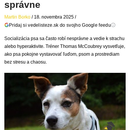
správne
Martin Borko
/
18. novembra 2025
/
Pridaj si vedelisteze.sk do svojho Google feedu
Socializácia psa sa často robí nesprávne a vedie k strachu
alebo hyperaktivite. Tréner Thomas McCoubrey vysvetľuje,
ako psa pokojne vystavovať ľuďom, psom a prostrediam
bez stresu a chaosu.