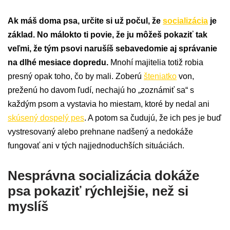
Ak máš doma psa, určite si už počul, že
socializácia
je
základ. No málokto ti povie, že ju môžeš pokaziť tak
veľmi, že tým psovi narušíš sebavedomie aj správanie
na dlhé mesiace dopredu.
Mnohí majitelia totiž robia
presný opak toho, čo by mali. Zoberú
šteniatko
von,
preženú ho davom ľudí, nechajú ho „zoznámiť sa“ s
každým psom a vystavia ho miestam, ktoré by nedal ani
skúsený dospelý pes
. A potom sa čudujú, že ich pes je buď
vystresovaný alebo prehnane nadšený a nedokáže
fungovať ani v tých najjednoduchších situáciách.
Nesprávna socializácia dokáže
psa pokaziť rýchlejšie, než si
myslíš