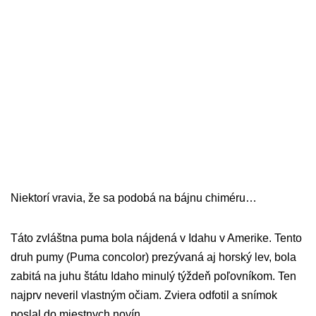
Niektorí vravia, že sa podobá na bájnu chiméru…
Táto zvláštna puma bola nájdená v Idahu v Amerike. Tento
druh pumy (Puma concolor) prezývaná aj horský lev, bola
zabitá na juhu štátu Idaho minulý týždeň poľovníkom. Ten
najprv neveril vlastným očiam. Zviera odfotil a snímok
poslal do miestnych novín.