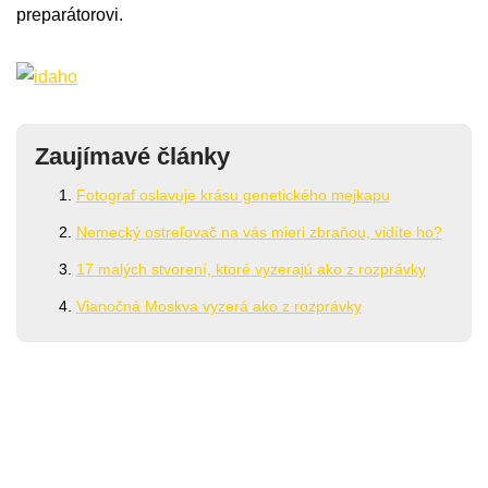
preparátorovi.
Zaujímavé články
Fotograf oslavuje krásu genetického mejkapu
Nemecký ostreľovač na vás mieri zbraňou, vidíte ho?
17 malých stvorení, ktoré vyzerajú ako z rozprávky
Vianočná Moskva vyzerá ako z rozprávky