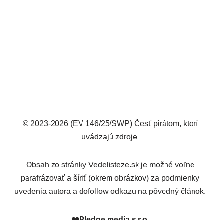
© 2023-2026 (EV 146/25/SWP) Česť pirátom, ktorí
uvádzajú zdroje.
Obsah zo stránky Vedelisteze.sk je možné voľne
parafrázovať a šíriť (okrem obrázkov) za podmienky
uvedenia autora a dofollow odkazu na pôvodný článok.
❤️
Pledge media s.r.o.