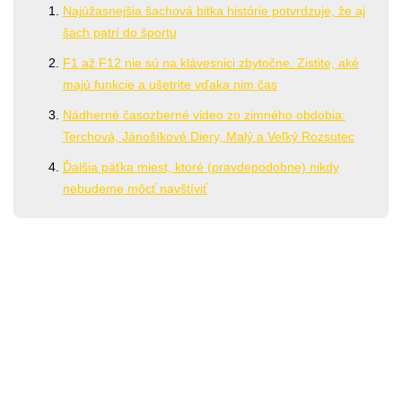
Najúžasnejšia šachová bitka histórie potvrdzuje, že aj
šach patrí do športu
F1 až F12 nie sú na klávesnici zbytočne. Zistite, aké
majú funkcie a ušetrite vďaka nim čas
Nádherné časozberné video zo zimného obdobia:
Terchová, Jánošíkové Diery, Malý a Veľký Rozsutec
Ďalšia päťka miest, ktoré (pravdepodobne) nikdy
nebudeme môcť navštíviť