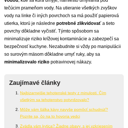
vodou
, kde sa kura umyje, namiesto umývania pod
tečúcim prameňom vody. Na utieranie všetkých zvyškov
vody na linke či iných povrchoch sa má použiť papierová
utierka, ktorú je následne
potrebné zlikvidovať
a tieto
povrchy dôkladne vyčistiť. Týmto spôsobom sa
minimalizuje riziko krížovej kontaminácie a zabezpečí sa
bezpečnosť kuchyne. Nezabudnite si vždy po manipulácii
so surovým mäsom dôkladne umyť ruky, aby sa
minimalizovalo riziko
potravinovej nákazy.
Zaujímavé články
Najbizarnejšie tehotenské testy z minulosti. Čím
všetkým sa tehotenstvo potvrdzovalo?
Môže vám šálka kávy navyše pomôcť schudnúť?
Pozrite sa, čo na to hovoria vedci
Zvädla vám kytica? Žiadne obavy, s jej vzkriesením