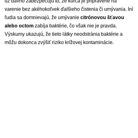
už dávno zabezpečujú to, že kurča je pripravené na
varenie bez akéhokoľvek ďalšieho čistenia či umývania. Iní
ľudia sa domnievajú, že umývanie
citrónovou šťavou
alebo octom
zabíja baktérie, čo však nie je pravda.
Výskumy ukazujú, že tieto látky neodstránia baktérie a
môžu dokonca zvýšiť riziko krížovej kontaminácie.