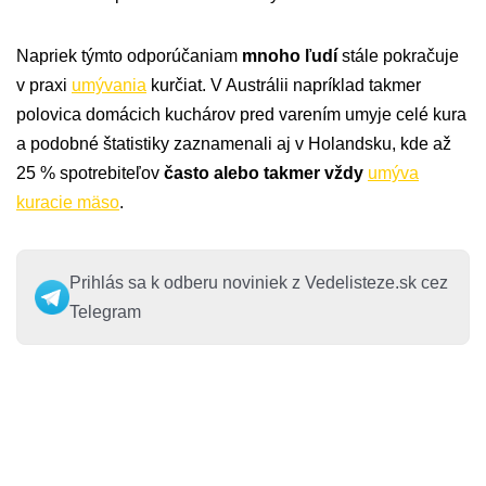
Napriek týmto odporúčaniam
mnoho ľudí
stále pokračuje
v praxi
umývania
kurčiat. V Austrálii napríklad takmer
polovica domácich kuchárov pred varením umyje celé kura
a podobné štatistiky zaznamenali aj v Holandsku, kde až
25 % spotrebiteľov
často alebo takmer vždy
umýva
kuracie mäso
.
Prihlás sa k odberu noviniek z Vedelisteze.sk cez
Telegram