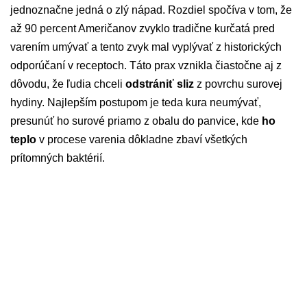
jednoznačne jedná o zlý nápad. Rozdiel spočíva v tom, že
až 90 percent Američanov zvyklo tradične kurčatá pred
varením umývať a tento zvyk mal vyplývať z historických
odporúčaní v receptoch. Táto prax vznikla čiastočne aj z
dôvodu, že ľudia chceli
odstrániť sliz
z povrchu surovej
hydiny. Najlepším postupom je teda kura neumývať,
presunúť ho surové priamo z obalu do panvice, kde
ho
teplo
v procese varenia dôkladne zbaví všetkých
prítomných baktérií.