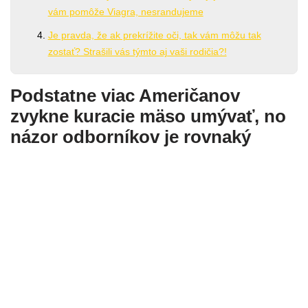
vám pomôže Viagra, nesrandujeme
Je pravda, že ak prekrížite oči, tak vám môžu tak
zostať? Strašili vás týmto aj vaši rodičia?!
Podstatne viac Američanov
zvykne kuracie mäso umývať, no
názor odborníkov je rovnaký