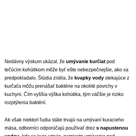
Nedávny výskum ukázal, že
umývanie kurčiat
pod
tečúcim kohútikom môže byť ešte nebezpečnejšie, ako sa
predpokladalo. Štúdia zistila, že
kvapky vody
stekajúce z
kurčaťa môžu prenášať baktérie na okolité povrchy v
kuchyni. Čím vyššia výška kohútika, tým väčšie je riziko
rozptýlenia baktérií.
Ak však niektorí ľudia stále trvajú na umývaní kuracieho
mäsa, odborníci odporúčajú používať drez
s napustenou