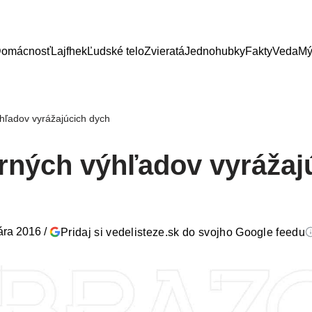
omácnosť
Lajfhek
Ľudské telo
Zvieratá
Jednohubky
Fakty
Veda
Mý
hľadov vyrážajúcich dych
rných výhľadov vyrážaj
ára 2016
/
Pridaj si vedelisteze.sk do svojho Google feedu