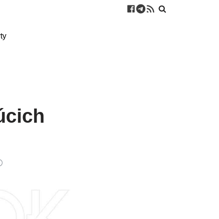
ty
úcich