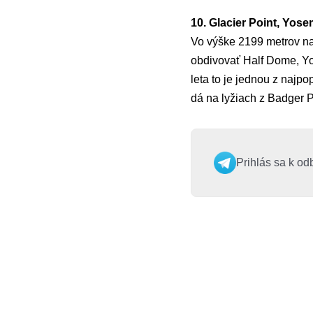
10. Glacier Point, Yos
Vo výške 2199 metrov na
obdivovať Half Dome, Y
leta to je jednou z najpo
dá na lyžiach z Badger 
Prihlás sa k od