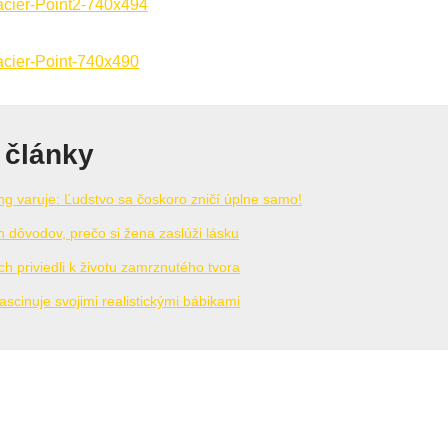
 články
g varuje: Ľudstvo sa čoskoro zničí úplne samo!
h dôvodov, prečo si žena zaslúži lásku
ch priviedli k životu zamrznutého tvora
scinuje svojimi realistickými bábikami