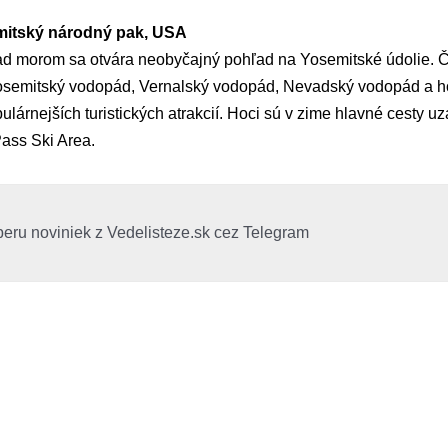
emitský národný pak, USA
d morom sa otvára neobyčajný pohľad na Yosemitské údolie. Č
osemitský vodopád, Vernalský vodopád, Nevadský vodopád a h
pulárnejších turistických atrakcií. Hoci sú v zime hlavné cesty u
Pass Ski Area.
beru noviniek z Vedelisteze.sk cez Telegram