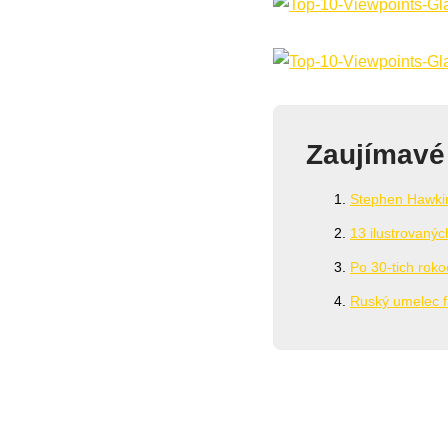
Zaujímavé
Stephen Hawkin
13 ilustrovanýc
Po 30-tich roko
Ruský umelec fa