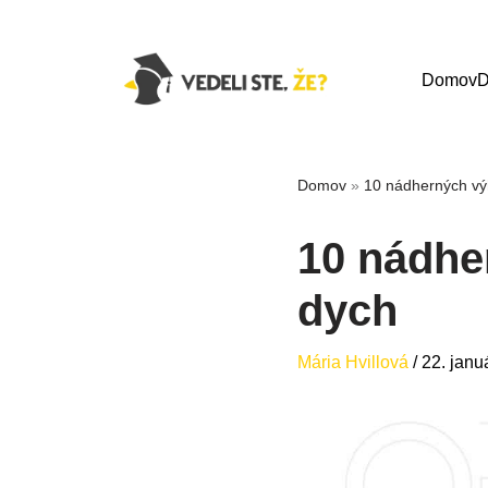
Domov
D
Domov
»
10 nádherných vý
10 nádhe
dych
Mária Hvillová
/
22. janu