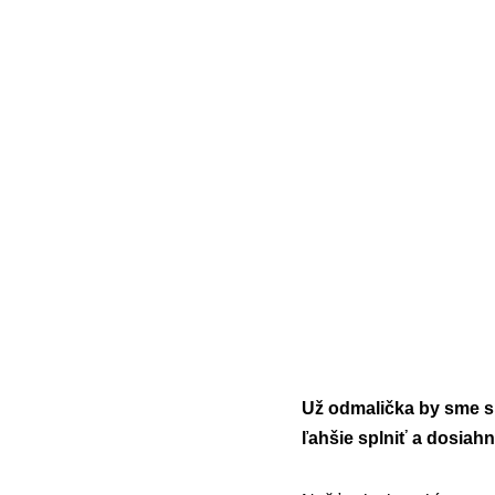
Už odmalička by sme si
ľahšie splniť a dosiahn