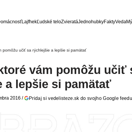
omácnosť
Lajfhek
Ľudské telo
Zvieratá
Jednohubky
Fakty
Veda
Mý
m pomôžu učiť sa rýchlejšie a lepšie si pamätať
 ktoré vám pomôžu učiť 
e a lepšie si pamätať
mbra 2016
/
Pridaj si vedelisteze.sk do svojho Google feed