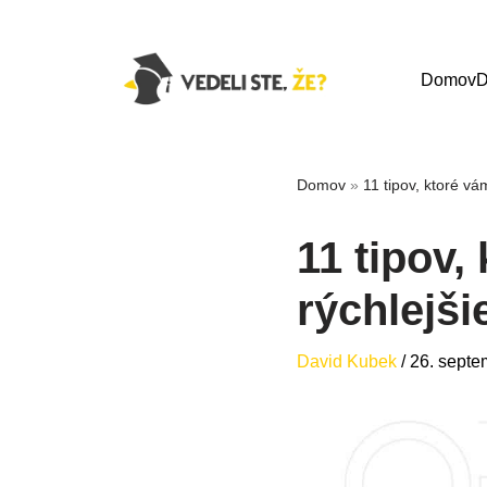
Domov
D
Domov
»
11 tipov, ktoré vá
11 tipov,
rýchlejši
David Kubek
/
26. septe