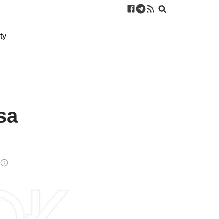
ty
sa
u