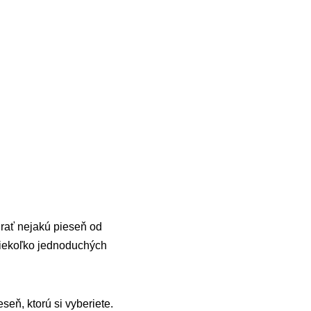
hrať nejakú pieseň od
 niekoľko jednoduchých
seň, ktorú si vyberiete.