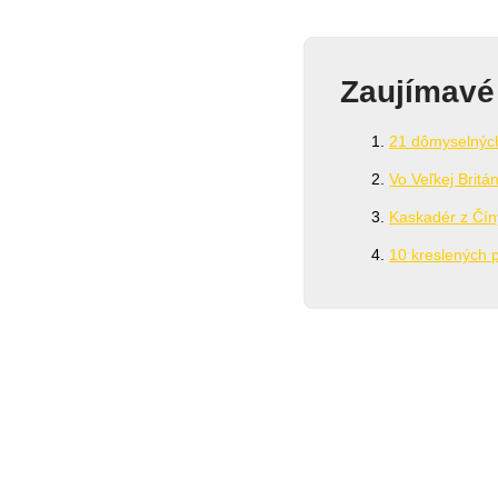
Zaujímavé
21 dômyselných
Vo Veľkej Britán
Kaskadér z Čín
10 kreslených p