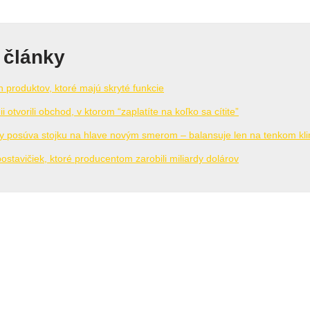
 články
 produktov, ktoré majú skryté funkcie
ii otvorili obchod, v ktorom “zaplatíte na koľko sa cítite”
y posúva stojku na hlave novým smerom – balansuje len na tenkom kli
ostavičiek, ktoré producentom zarobili miliardy dolárov