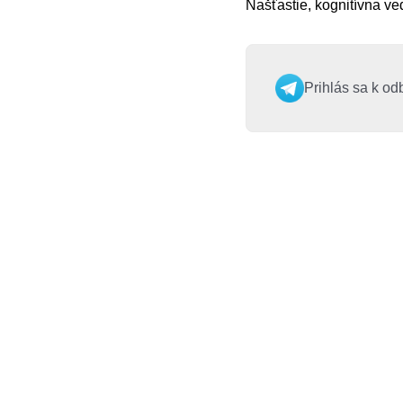
Našťastie, kognitívna ve
Prihlás sa k od