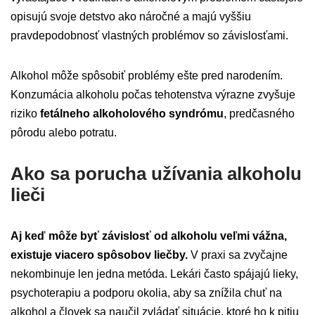
opisujú svoje detstvo ako náročné a majú vyššiu
pravdepodobnosť vlastných problémov so závislosťami.
Alkohol môže spôsobiť problémy ešte pred narodením.
Konzumácia alkoholu počas tehotenstva výrazne zvyšuje
riziko
fetálneho alkoholového syndrómu
, predčasného
pôrodu alebo potratu.
Ako sa porucha užívania alkoholu
lieči
Aj keď môže byť závislosť od alkoholu veľmi vážna,
existuje viacero spôsobov liečby.
V praxi sa zvyčajne
nekombinuje len jedna metóda. Lekári často spájajú lieky,
psychoterapiu a podporu okolia, aby sa znížila chuť na
alkohol a človek sa naučil zvládať situácie, ktoré ho k pitiu