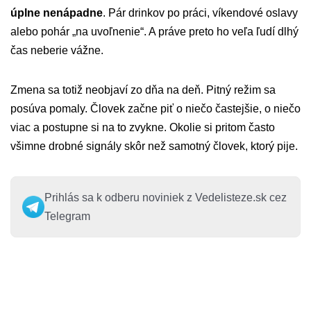
úplne nenápadne
. Pár drinkov po práci, víkendové oslavy
alebo pohár „na uvoľnenie“. A práve preto ho veľa ľudí dlhý
čas neberie vážne.
Zmena sa totiž neobjaví zo dňa na deň. Pitný režim sa
posúva pomaly. Človek začne piť o niečo častejšie, o niečo
viac a postupne si na to zvykne. Okolie si pritom často
všimne drobné signály skôr než samotný človek, ktorý pije.
Prihlás sa k odberu noviniek z Vedelisteze.sk cez
Telegram