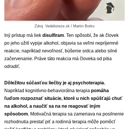
Zdroj: Vedelisteze.sk / Martin Borko
Iný prístup má liek
disulfiram
. Ten spôsobí, že ak človek
po jeho užití vypije alkohol, objavia sa veľmi nepríjemné
reakcie, napríklad nevoľnosť, búšenie srdca alebo silné
začervenanie. Práve táto reakcia má človeka od pitia
odradiť.
Dôležitou súčasťou liečby je aj psychoterapia.
Napríklad kognitívno-behaviorálna terapia
pomáha
ľuďom rozpoznať situácie, ktoré u nich spúšťajú chuť
na alkohol, a naučiť sa na ne reagovať iným
spôsobom
. Motivačná terapia sa zameriava na posilnenie
rozhodnutia prestať piť a rodinná terapia môže pomôcť