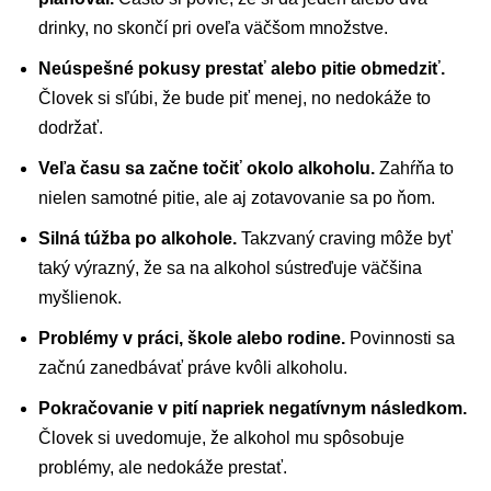
drinky, no skončí pri oveľa väčšom množstve.
Neúspešné pokusy prestať alebo pitie obmedziť.
Človek si sľúbi, že bude piť menej, no nedokáže to
dodržať.
Veľa času sa začne točiť okolo alkoholu.
Zahŕňa to
nielen samotné pitie, ale aj zotavovanie sa po ňom.
Silná túžba po alkohole.
Takzvaný craving môže byť
taký výrazný, že sa na alkohol sústreďuje väčšina
myšlienok.
Problémy v práci, škole alebo rodine.
Povinnosti sa
začnú zanedbávať práve kvôli alkoholu.
Pokračovanie v pití napriek negatívnym následkom.
Človek si uvedomuje, že alkohol mu spôsobuje
problémy, ale nedokáže prestať.