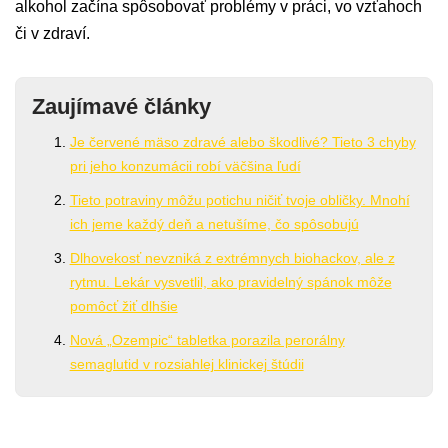
alkohol začína spôsobovať problémy v práci, vo vzťahoch
či v zdraví.
Zaujímavé články
Je červené mäso zdravé alebo škodlivé? Tieto 3 chyby
pri jeho konzumácii robí väčšina ľudí
Tieto potraviny môžu potichu ničiť tvoje obličky. Mnohí
ich jeme každý deň a netušíme, čo spôsobujú
Dlhovekosť nevzniká z extrémnych biohackov, ale z
rytmu. Lekár vysvetlil, ako pravidelný spánok môže
pomôcť žiť dlhšie
Nová „Ozempic“ tabletka porazila perorálny
semaglutid v rozsiahlej klinickej štúdii