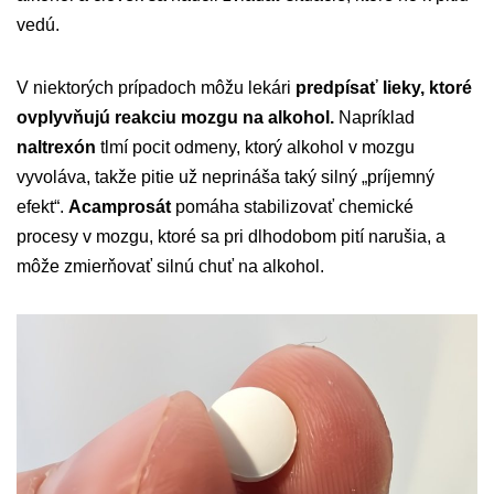
vedú.
V niektorých prípadoch môžu lekári
predpísať lieky, ktoré
ovplyvňujú reakciu mozgu na alkohol.
Napríklad
naltrexón
tlmí pocit odmeny, ktorý alkohol v mozgu
vyvoláva, takže pitie už neprináša taký silný „príjemný
efekt“.
Acamprosát
pomáha stabilizovať chemické
procesy v mozgu, ktoré sa pri dlhodobom pití narušia, a
môže zmierňovať silnú chuť na alkohol.