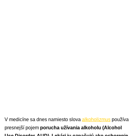
V medicíne sa dnes namiesto slova
alkoholizmus
používa
presnejší pojem
porucha užívania alkoholu (Alcohol
Use Disorder, AUD)
.
Lekári ju označujú ako ochorenie