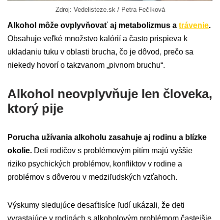
Zdroj: Vedelisteze.sk / Petra Fečíková
Alkohol môže ovplyvňovať aj metabolizmus a
trávenie
.
Obsahuje veľké množstvo kalórií a často prispieva k
ukladaniu tuku v oblasti brucha, čo je dôvod, prečo sa
niekedy hovorí o takzvanom „pivnom bruchu“.
Alkohol neovplyvňuje len človeka,
ktorý pije
Porucha užívania alkoholu zasahuje aj rodinu a blízke
okolie.
Deti rodičov s problémovým pitím majú vyššie
riziko psychických problémov, konfliktov v rodine a
problémov s dôverou v medziľudských vzťahoch.
Výskumy sledujúce desaťtisíce ľudí ukázali, že deti
vyrastajúce v rodinách s alkoholovým problémom častejšie