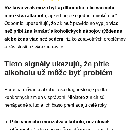
Rizikové však môže byť aj dlhodobé pitie väčšieho
množstva alkoholu
, aj keď nejde o jednu „divokú noc“.
Odborníci upozorňujú, že ak muž pravidelne vypije
viac
než približne štrnásť alkoholických nápojov týždenne
alebo žena viac než sedem
, riziko zdravotných problémov
a závislosti už výrazne rastie.
Tieto signály ukazujú, že pitie
alkoholu už môže byť problém
Porucha užívania alkoholu sa diagnostikuje podľa
konkrétnych zmien v správaní. Niektoré z nich sú
nenápadné a ľudia ich často prehliadajú celé roky.
Pitie väčšieho množstva alkoholu, než človek
plánoval.
Často si povie, že si dá jeden alebo dva