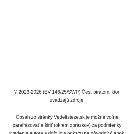
© 2023-2026 (EV 146/25/SWP) Česť pirátom, ktorí
uvádzajú zdroje.
Obsah zo stránky Vedelisteze.sk je možné voľne
parafrázovať a šíriť (okrem obrázkov) za podmienky
uvedenia autora a dofollow odkazu na pôvodný článok.