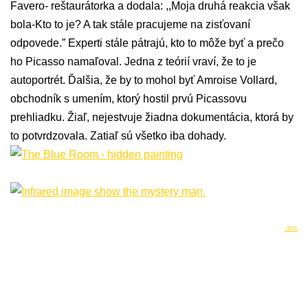
Favero- reštaurátorka a dodala: ,,Moja druhá reakcia však
bola-Kto to je? A tak stále pracujeme na zisťovaní
odpovede.” Experti stále pátrajú, kto to môže byť a prečo
ho Picasso namaľoval. Jedna z teórií vraví, že to je
autoportrét. Ďalšia, že by to mohol byť Amroise Vollard,
obchodník s umením, ktorý hostil prvú Picassovu
prehliadku. Žiaľ, nejestvuje žiadna dokumentácia, ktorá by
to potvrdzovala. Zatiaľ sú všetko iba dohady.
.src