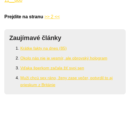
Prejdite na stranu
>> 2 <<
Zaujímavé články
Krátke fakty na dnes (85)
Okolo nás nie je vesmír, ale obrovský hologram
Vďaka šperkom začala žiť svoj sen
Muži chcú sex ráno, ženy zase večer, potvrdil to aj
prieskum z Británie