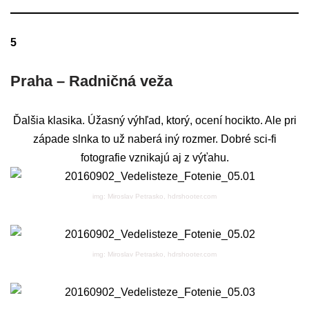
5
Praha – Radničná veža
Ďalšia klasika. Úžasný výhľad, ktorý, ocení hocikto. Ale pri
západe slnka to už naberá iný rozmer. Dobré sci-fi
fotografie vznikajú aj z výťahu.
img: Miroslav Petrasko, hdrshooter.com
img: Miroslav Petrasko, hdrshooter.com