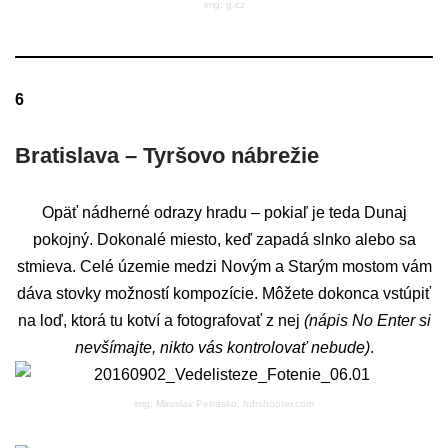
img: g.cz
6
Bratislava – Tyršovo nábrežie
Opäť nádherné odrazy hradu – pokiaľ je teda Dunaj
pokojný. Dokonalé miesto, keď zapadá slnko alebo sa
stmieva. Celé územie medzi Novým a Starým mostom vám
dáva stovky možností kompozície. Môžete dokonca vstúpiť
na loď, ktorá tu kotví a fotografovať z nej
(nápis No Enter si
nevšímajte, nikto vás kontrolovať nebude)
.
img: Miroslav Petrasko, hdrshooter.com