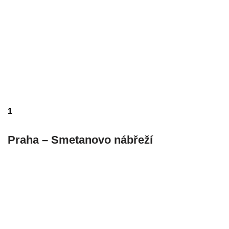
1
Praha – Smetanovo nábřeží