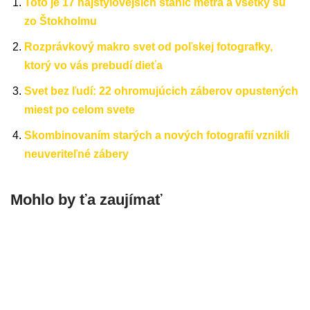
Toto je 17 najštýlovejších staníc metra a všetky sú
zo Štokholmu
Rozprávkový makro svet od poľskej fotografky,
ktorý vo vás prebudí dieťa
Svet bez ľudí: 22 ohromujúcich záberov opustených
miest po celom svete
Skombinovaním starých a nových fotografií vznikli
neuveriteľné zábery
Mohlo by ťa zaujímať