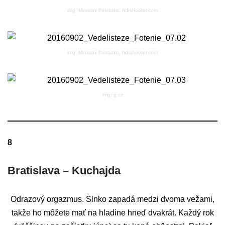
img: Miroslav Petrasko, hdrshooter.com
img: Miroslav Petrasko, hdrshooter.com
img: g.cz
8
Bratislava – Kuchajda
Odrazový orgazmus. Slnko zapadá medzi dvoma vežami,
takže ho môžete mať na hladine hneď dvakrát. Každý rok