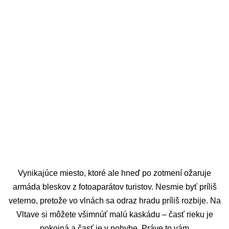
Vynikajúce miesto, ktoré ale hneď po zotmení ožaruje
armáda bleskov z fotoaparátov turistov. Nesmie byť príliš
veterno, pretože vo vlnách sa odraz hradu príliš rozbije. Na
Vltave si môžete všimnúť malú kaskádu – časť rieku je
pokojná a časť je v pohybe. Práve to vám