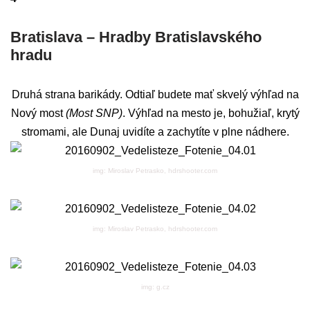
Bratislava – Hradby Bratislavského
hradu
Druhá strana barikády. Odtiaľ budete mať skvelý výhľad na
Nový most
(Most SNP)
. Výhľad na mesto je, bohužiaľ, krytý
stromami, ale Dunaj uvidíte a zachytíte v plne nádhere.
img: Miroslav Petrasko, hdrshooter.com
img: Miroslav Petrasko, hdrshooter.com
img: g.cz