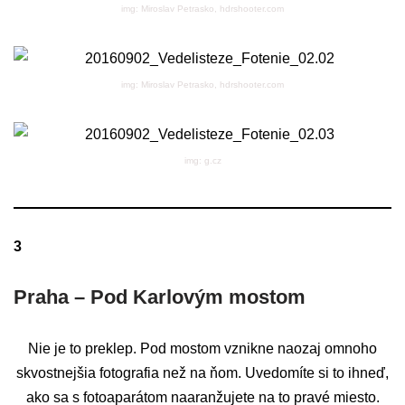
img: Miroslav Petrasko, hdrshooter.com
img: Miroslav Petrasko, hdrshooter.com
img: g.cz
3
Praha – Pod Karlovým mostom
Nie je to preklep. Pod mostom vznikne naozaj omnoho
skvostnejšia fotografia než na ňom. Uvedomíte si to ihneď,
ako sa s fotoaparátom naaranžujete na to pravé miesto.