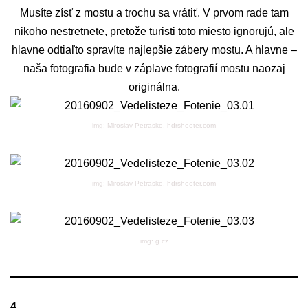
Musíte zísť z mostu a trochu sa vrátiť. V prvom rade tam
nikoho nestretnete, pretože turisti toto miesto ignorujú, ale
hlavne odtiaľto spravíte najlepšie zábery mostu. A hlavne –
naša fotografia bude v záplave fotografií mostu naozaj
originálna.
img: Miroslav Petrasko, hdrshooter.com
img: Miroslav Petrasko, hdrshooter.com
img: g.cz
4