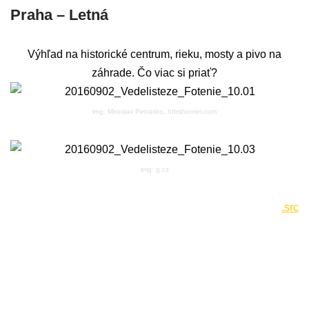
Praha – Letná
Výhľad na historické centrum, rieku, mosty a pivo na
záhrade. Čo viac si priať?
img: Miroslav Petrasko, hdrshooter.com
img: g.cz
.src