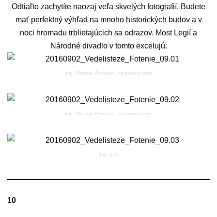
Odtiaľto zachytíte naozaj veľa skvelých fotografií. Budete
mať perfektný výhľad na mnoho historických budov a v
noci hromadu trblietajúcich sa odrazov. Most Legií a
Národné divadlo v tomto excelujú.
img: Miroslav Petrasko, hdrshooter.com
img: Miroslav Petrasko, hdrshooter.com
img: g.cz
10