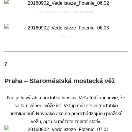
img: Miroslav Petrasko, hdrshooter.com
img: g.cz
7
Praha – Staroměstská mostecká věž
Nie je tu výťah a ani toľko turistov. Veľa ľudí ani nevie, že
sa tam vôbec môže ísť. Vstup môžete veľmi ľahko
prehliadnuť. Rovnako ako na predchádzajúcu pražskú
vežu, aj tu si môžete zobrať statív.