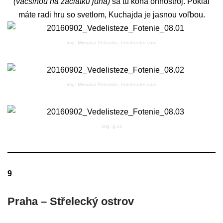
(väčšinou na začiatku júna)
sa tu koná ohňostroj. Pokiaľ
máte radi hru so svetlom, Kuchajda je jasnou voľbou.
img: Miroslav Petrasko, hdrshooter.com
img: Miroslav Petrasko, hdrshooter.com
img: g.cz
9
Praha – Střelecký ostrov