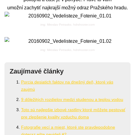
umožní zachytiť najkrajší možný odraz Pražského hradu.
img: Miroslav Petrasko, hdrshooter.com
img: Miroslav Petrasko, hdrshooter.com
Zaujímavé články
Porcia desiatich faktov na dnešný deň, ktoré vás
zaujmú
9 dôležitých rozdielov medzi studenou a teplou vodou
Toto sú najlepšie izbové rastliny ktoré môžete pestovať
pre zlepšenie kvality vzduchu doma
Fotografie vecí a miest, ktoré ste pravdepodobne
doteraz ešte nevideli #2