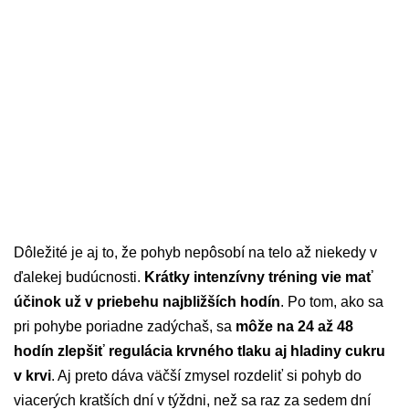
Dôležité je aj to, že pohyb nepôsobí na telo až niekedy v
ďalekej budúcnosti.
Krátky intenzívny tréning vie mať
účinok už v priebehu najbližších hodín
. Po tom, ako sa
pri pohybe poriadne zadýchaš, sa
môže na 24 až 48
hodín zlepšiť regulácia krvného tlaku aj hladiny cukru
v krvi
. Aj preto dáva väčší zmysel rozdeliť si pohyb do
viacerých kratších dní v týždni, než sa raz za sedem dní