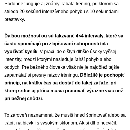
Podobne funguje aj známy Tabata tréning, pri ktorom sa
strieda 20 sekúnd intenzívneho pohybu s 10 sekundami
prestávky.
Ďalšou možnosťou sú takzvané 4×4 intervaly, ktoré sa
často spomínajú pri zlepšovaní schopnosti tela
využívať kyslík
. V praxi ide o štyri dlhšie úseky vyššej
intenzity, medzi ktorými nasleduje ľahší pohyb alebo
oddych. Pre bežného človeka však nie je najdôležitejšie
zapamätať si presný názov tréningu.
Dôležité je pochopiť
princíp, na krátky čas sa dostať do takej záťaže, pri
ktorej srdce aj pľúca musia pracovať výrazne viac než
pri bežnej chôdzi.
To zároveň neznamená, že musíš hneď šprintovať alebo sa
trápiť na bicykli s vysokým sklonom. Ak si dlho necvičil,