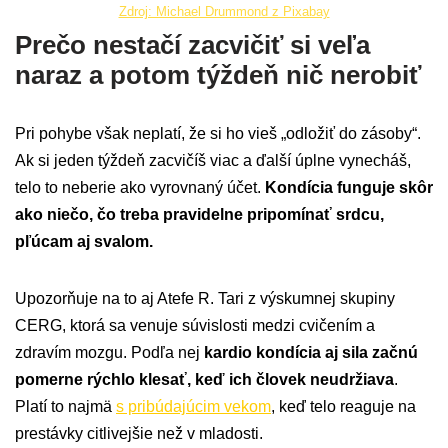
Zdroj: Michael Drummond z Pixabay
Prečo nestačí zacvičiť si veľa
naraz a potom týždeň nič nerobiť
Pri pohybe však neplatí, že si ho vieš „odložiť do zásoby“.
Ak si jeden týždeň zacvičíš viac a ďalší úplne vynecháš,
telo to neberie ako vyrovnaný účet.
Kondícia funguje skôr
ako niečo, čo treba pravidelne pripomínať srdcu,
pľúcam aj svalom.
Upozorňuje na to aj Atefe R. Tari z výskumnej skupiny
CERG, ktorá sa venuje súvislosti medzi cvičením a
zdravím mozgu. Podľa nej
kardio kondícia aj sila začnú
pomerne rýchlo klesať, keď ich človek neudržiava
.
Platí to najmä
s pribúdajúcim vekom
, keď telo reaguje na
prestávky citlivejšie než v mladosti.