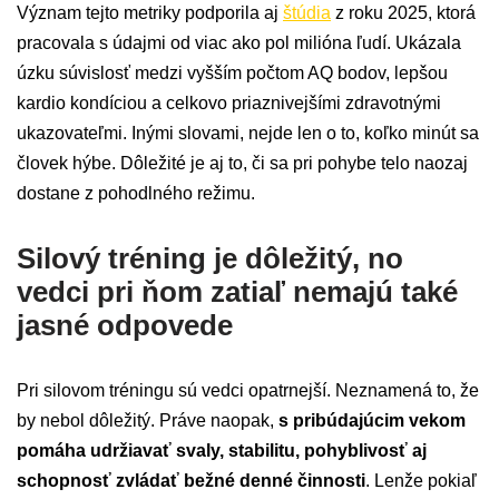
Význam tejto metriky podporila aj
štúdia
z roku 2025, ktorá
pracovala s údajmi od viac ako pol milióna ľudí. Ukázala
úzku súvislosť medzi vyšším počtom AQ bodov, lepšou
kardio kondíciou a celkovo priaznivejšími zdravotnými
ukazovateľmi. Inými slovami, nejde len o to, koľko minút sa
človek hýbe. Dôležité je aj to, či sa pri pohybe telo naozaj
dostane z pohodlného režimu.
Silový tréning je dôležitý, no
vedci pri ňom zatiaľ nemajú také
jasné odpovede
Pri silovom tréningu sú vedci opatrnejší. Neznamená to, že
by nebol dôležitý. Práve naopak,
s pribúdajúcim vekom
pomáha udržiavať svaly, stabilitu, pohyblivosť aj
schopnosť zvládať bežné denné činnosti
. Lenže pokiaľ