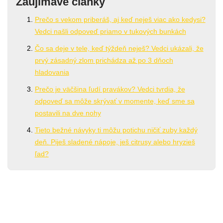
Zaujímavé články
Prečo s vekom priberáš, aj keď neješ viac ako kedysi?
Vedci našli odpoveď priamo v tukových bunkách
Čo sa deje v tele, keď týždeň neješ? Vedci ukázali, že
prvý zásadný zlom prichádza až po 3 dňoch
hladovania
Prečo je väčšina ľudí pravákov? Vedci tvrdia, že
odpoveď sa môže skrývať v momente, keď sme sa
postavili na dve nohy
Tieto bežné návyky ti môžu potichu ničiť zuby každý
deň. Piješ sladené nápoje, ješ citrusy alebo hryzieš
ľad?