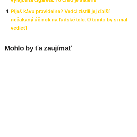
vyfajčená cigareta. To číslo je šialené
Piješ kávu pravidelne? Vedci zistili jej ďalší
nečakaný účinok na ľudské telo. O tomto by si mal
vedieť!
Mohlo by ťa zaujímať