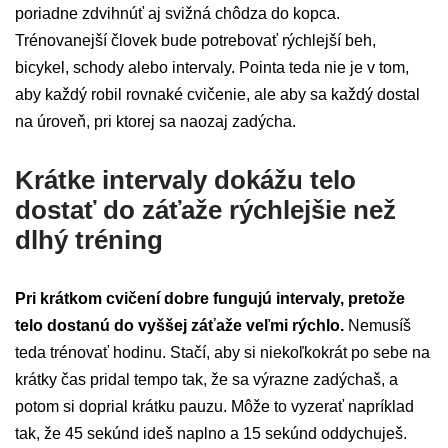
poriadne zdvihnúť aj svižná chôdza do kopca.
Trénovanejší človek bude potrebovať rýchlejší beh,
bicykel, schody alebo intervaly. Pointa teda nie je v tom,
aby každý robil rovnaké cvičenie, ale aby sa každý dostal
na úroveň, pri ktorej sa naozaj zadýcha.
Krátke intervaly dokážu telo
dostať do záťaže rýchlejšie než
dlhý tréning
Pri krátkom cvičení dobre fungujú intervaly, pretože
telo dostanú do vyššej záťaže veľmi rýchlo.
Nemusíš
teda trénovať hodinu. Stačí, aby si niekoľkokrát po sebe na
krátky čas pridal tempo tak, že sa výrazne zadýchaš, a
potom si doprial krátku pauzu. Môže to vyzerať napríklad
tak, že 45 sekúnd ideš naplno a 15 sekúnd oddychuješ.