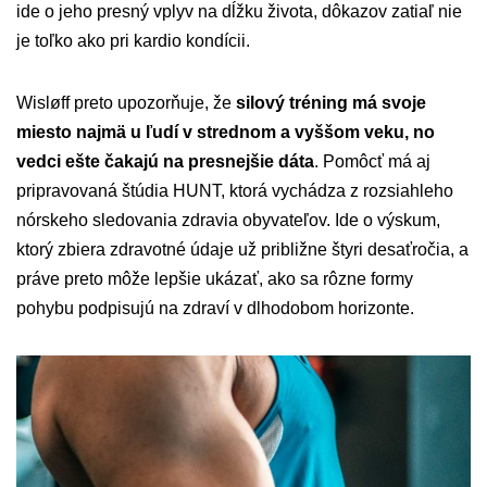
ide o jeho presný vplyv na dĺžku života, dôkazov zatiaľ nie
je toľko ako pri kardio kondícii.
Wisløff preto upozorňuje, že
silový tréning má svoje
miesto najmä u ľudí v strednom a vyššom veku, no
vedci ešte čakajú na presnejšie dáta
. Pomôcť má aj
pripravovaná štúdia HUNT, ktorá vychádza z rozsiahleho
nórskeho sledovania zdravia obyvateľov. Ide o výskum,
ktorý zbiera zdravotné údaje už približne štyri desaťročia, a
práve preto môže lepšie ukázať, ako sa rôzne formy
pohybu podpisujú na zdraví v dlhodobom horizonte.