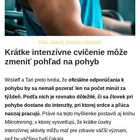
Zdroj: Shan A. Rajpoot z Unsplash
Krátke intenzívne cvičenie môže
zmeniť pohľad na pohyb
Wisløff a Tari preto tvrdia, že
oficiálne odporúčania k
pohybu by sa nemali pozerať len na počet minút za
týždeň. Podľa nich je rovnako dôležité, či sa človek pri
pohybe dostane do intenzity, pri ktorej srdce a pľúca
naozaj pracujú
. Práve na tejto myšlienke postavili aj knihu
Mikrotrening
, v ktorej vysvetľujú, že krátke úseky
intenzívnej aktivity môžu mať pre zdravie väčší význam,
než by väčšina ľudí čakala.