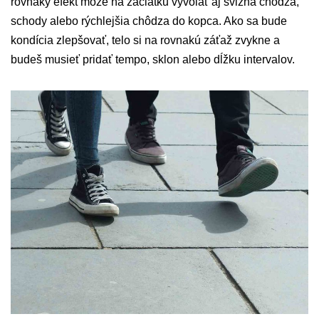
rovnaký efekt môže na začiatku vyvolať aj svižná chôdza,
schody alebo rýchlejšia chôdza do kopca. Ako sa bude
kondícia zlepšovať, telo si na rovnakú záťaž zvykne a
budeš musieť pridať tempo, sklon alebo dĺžku intervalov.