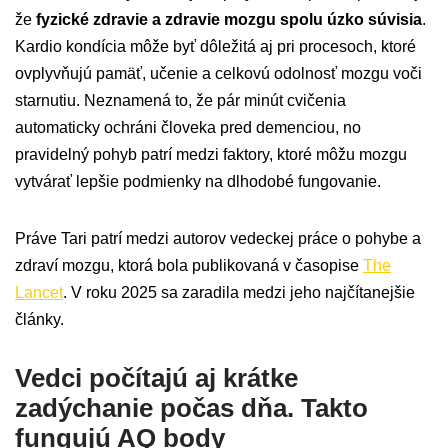
že
fyzické zdravie a zdravie mozgu spolu úzko súvisia
.
Kardio kondícia môže byť dôležitá aj pri procesoch, ktoré
ovplyvňujú pamäť, učenie a celkovú odolnosť mozgu voči
starnutiu. Neznamená to, že pár minút cvičenia
automaticky ochráni človeka pred demenciou, no
pravidelný pohyb patrí medzi faktory, ktoré môžu mozgu
vytvárať lepšie podmienky na dlhodobé fungovanie.
Práve Tari patrí medzi autorov vedeckej práce o pohybe a
zdraví mozgu, ktorá bola publikovaná v časopise
The
Lancet
. V roku 2025 sa zaradila medzi jeho najčítanejšie
články.
Vedci počítajú aj krátke
zadýchanie počas dňa. Takto
fungujú AQ body