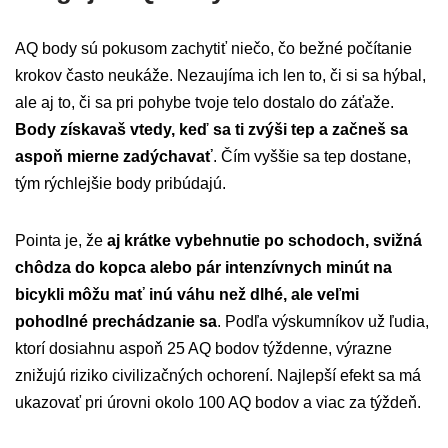
AQ body sú pokusom zachytiť niečo, čo bežné počítanie
krokov často neukáže. Nezaujíma ich len to, či si sa hýbal,
ale aj to, či sa pri pohybe tvoje telo dostalo do záťaže.
Body získavaš vtedy, keď sa ti zvýši tep a začneš sa
aspoň mierne zadýchavať
. Čím vyššie sa tep dostane,
tým rýchlejšie body pribúdajú.
Pointa je, že
aj krátke vybehnutie po schodoch, svižná
chôdza do kopca alebo pár intenzívnych minút na
bicykli môžu mať inú váhu než dlhé, ale veľmi
pohodlné prechádzanie sa
. Podľa výskumníkov už ľudia,
ktorí dosiahnu aspoň 25 AQ bodov týždenne, výrazne
znižujú riziko civilizačných ochorení. Najlepší efekt sa má
ukazovať pri úrovni okolo 100 AQ bodov a viac za týždeň.