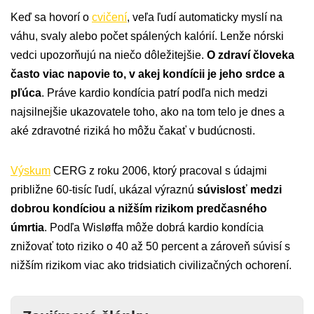
Keď sa hovorí o
cvičení
, veľa ľudí automaticky myslí na
váhu, svaly alebo počet spálených kalórií. Lenže nórski
vedci upozorňujú na niečo dôležitejšie.
O zdraví človeka
často viac napovie to, v akej kondícii je jeho srdce a
pľúca
. Práve kardio kondícia patrí podľa nich medzi
najsilnejšie ukazovatele toho, ako na tom telo je dnes a
aké zdravotné riziká ho môžu čakať v budúcnosti.
Výskum
CERG z roku 2006, ktorý pracoval s údajmi
približne 60-tisíc ľudí, ukázal výraznú
súvislosť medzi
dobrou kondíciou a nižším rizikom predčasného
úmrtia
. Podľa Wisløffa môže dobrá kardio kondícia
znižovať toto riziko o 40 až 50 percent a zároveň súvisí s
nižším rizikom viac ako tridsiatich civilizačných ochorení.