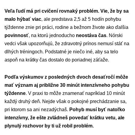
Veľa ľudí má pri cvičení rovnaký problém. Vie, že by sa
malo hýbať viac
, ale predstava 2,5 až 5 hodín pohybu
týždenne znie pri práci, rodine a bežnom živote ako ďalšia
povinnosť
, na ktorú jednoducho
neostáva čas
. Nórski
vedci však upozorňujú, že zdravotný prínos nemusí stáť na
dlhých tréningoch. Podstatné je niečo iné, aby sa telo
aspoň na krátky čas dostalo do poriadnej záťaže.
Podľa výskumov z posledných dvoch desaťročí môže
mať význam aj približne 30 minút intenzívneho pohybu
týždenne
. V praxi to môže znamenať napríklad 10 minút
každý druhý deň. Nejde však o pokojné prechádzanie sa,
pri ktorom sa ani nezadýchaš.
Pohyb musí byť natoľko
intenzívny, že ešte zvládneš povedať krátku vetu, ale
plynulý rozhovor by ti už robil problém.