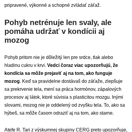
pripravené, výkonné a schopné zvládať záťaž.
Pohyb netrénuje len svaly, ale
pomáha udržať v kondícii aj
mozog
Pohyb pritom nie je dôležitý len pre srdce, tlak alebo
hladinu cukru v krvi.
Vedci čoraz viac upozorňujú, že
kondícia sa môže prejaviť aj na tom, ako funguje
mozog
. Keď sa pravidelne dostávaš do záťaže, zlepšuje
sa prekrvenie tela, mení sa práca hormónov, zápalových
procesov aj látok, ktoré súvisia s plasticitou mozgu. Inými
slovami, mozog nie je oddelený od zvyšku tela. To, ako sa
hýbeš, sa môže časom odraziť aj na tom, ako starne.
Atefe R. Tari z výskumnej skupiny CERG preto upozorňuje,