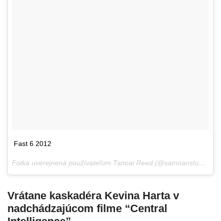
Fast 6 2012
Fotka uverejnená používateľom Tanoai Reed (@samoanstuntman),
Vrátane kaskadéra Kevina Harta v
nadchádzajúcom filme “Central