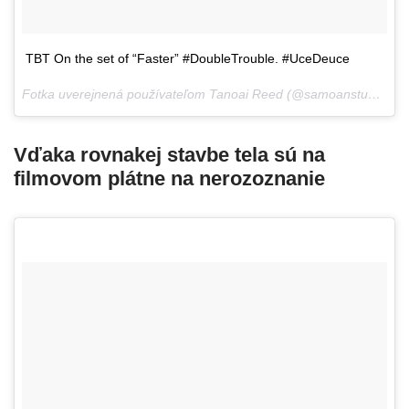
TBT On the set of “Faster” #DoubleTrouble. #UceDeuce
Fotka uverejnená používateľom Tanoai Reed (@samoanstuntman),
Vďaka rovnakej stavbe tela sú na
filmovom plátne na nerozoznanie