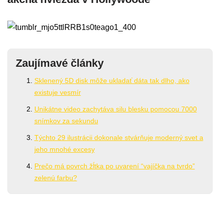
Zaujímavé články
Sklenený 5D disk môže ukladať dáta tak dlho, ako
existuje vesmír
Unikátne video zachytáva silu blesku pomocou 7000
snímkov za sekundu
Týchto 29 ilustrácii dokonale stvárňuje moderný svet a
jeho mnohé excesy
Prečo má povrch žĺtka po uvarení “vajíčka na tvrdo”
zelenú farbu?