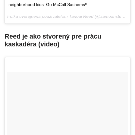
neighborhood kids. Go McCall Sachems!!!
Fotka uverejnená používateľom Tanoai Reed (@samoanstuntman),
Reed je ako stvorený pre prácu
kaskadéra (video)