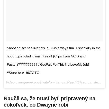
Shooting scenes like this in LA is always fun. Especially in the
hood…just glad it wasn’t real! (Clips from NCIS and
Faster)??????????#lGetPaidForThis? #ILoveMyJob!
#Stuntlife #1967GTO
Video uverejnené používateľom Tanoai Reed (@samoanstuntman),
Naučil sa, že musí byť pripravený na
čokoľvek, čo Dwayne robí