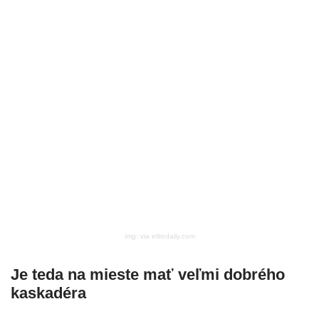
img: via elitedaily.com
Je teda na mieste mať veľmi dobrého
kaskadéra