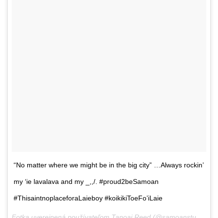
“No matter where we might be in the big city” …Always rockin’
my ‘ie lavalava and my _,,/. #proud2beSamoan
#ThisaintnoplaceforaLaieboy #koikikiToeFo’iLaie
Fotka uverejnená používateľom Tanoai Reed (@samoanstuntman),