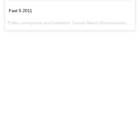
Fast 5 2011
Fotka uverejnená používateľom Tanoai Reed (@samoanstuntman),