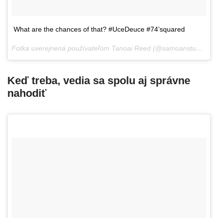
What are the chances of that? #UceDeuce #74’squared
Fotka uverejnená používateľom Tanoai Reed (@samoanstuntman),
Keď treba, vedia sa spolu aj správne
nahodiť