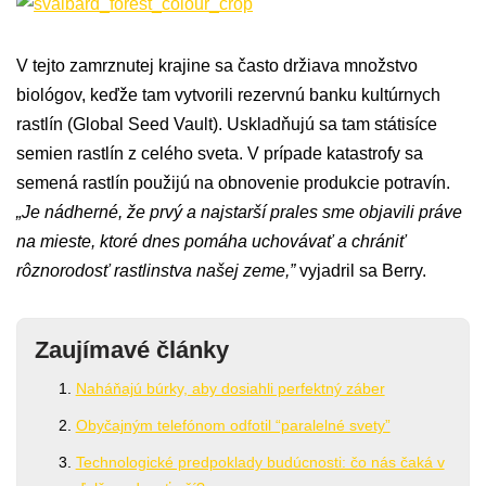
V tejto zamrznutej krajine sa často držiava množstvo
biológov, keďže tam vytvorili rezervnú banku kultúrnych
rastlín (Global Seed Vault). Uskladňujú sa tam státisíce
semien rastlín z celého sveta. V prípade katastrofy sa
semená rastlín použijú na obnovenie produkcie potravín.
„Je nádherné, že prvý a najstarší prales sme objavili práve
na mieste, ktoré dnes pomáha uchovávať a chrániť
rôznorodosť rastlinstva našej zeme,”
vyjadril sa Berry.
Zaujímavé články
Naháňajú búrky, aby dosiahli perfektný záber
Obyčajným telefónom odfotil “paralelné svety”
Technologické predpoklady budúcnosti: čo nás čaká v