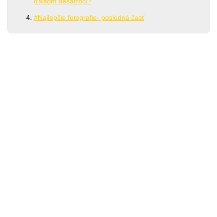
ďalšom desaťročí?
#Najlepšie fotografie- posledná časť