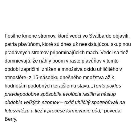
Fosílne kmene stromov, ktoré vedci vo Svalbarde objavili,
patria plavúňom, ktoré sú dnes už neexistujúcou skupinou
pradávnych stromov pripomínajúcich mach. Vedci sa tiež
domnievajú, že náhly boom v raste plavúňov v tomto
období zapríčinil zníženie množstva oxidu uhličitého v
atmosfére- z 15-násobku dnešného množstva až k
hodnotám podobných terajšiemu stavu.
„Tento pokles
pravdepodobne spôsobila evolúcia rastlín a nástup
obdobia veľkých stromov – oxid uhličitý spotrebúvali na
fotosyntézu a tiež v procese formovanie pôd,”
povedal
Berry.