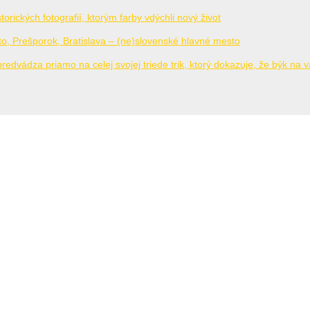
storických fotografií, ktorým farby vdýchli nový život
o, Prešporok, Bratislava – (ne)slovenské hlavné mesto
predvádza priamo na celej svojej triede trik, ktorý dokazuje, že býk na 