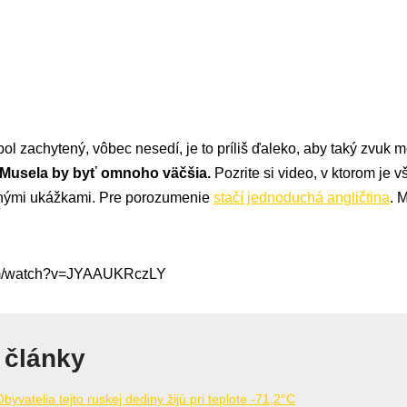
 bol zachytený, vôbec nesedí, je to príliš ďaleko, aby taký zvu
Musela by byť omnoho väčšia.
Pozrite si video, v ktorom je 
rnými ukážkami. Pre porozumenie
stačí jednoduchá angličtina
. 
om/watch?v=JYAAUKRczLY
 články
yvatelia tejto ruskej dediny žijú pri teplote -71,2°C