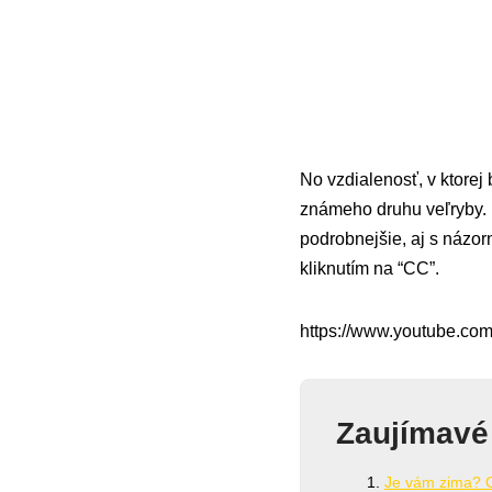
No vzdialenosť, v ktorej
známeho druhu veľryby.
podrobnejšie, aj s názo
kliknutím na “CC”.
https://www.youtube.c
Zaujímavé
Je vám zima? Ob