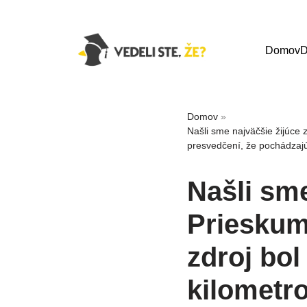
Domov
D
Domov
»
Našli sme najväčšie žijúce z
presvedčení, že pochádzajú
Našli sme
Prieskumn
zdroj bol
kilometro