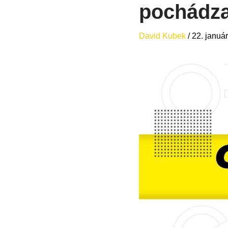
pochádza
David Kubek
/
22. januá