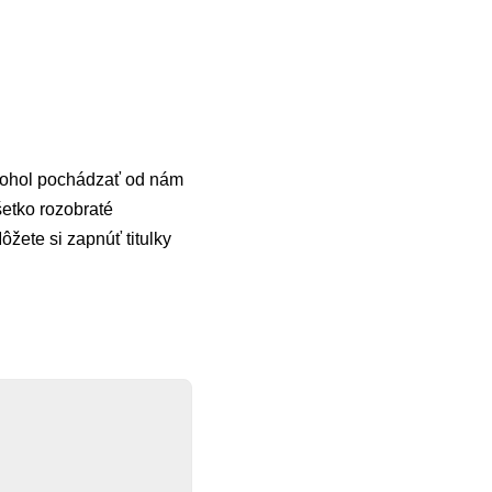
k mohol pochádzať od nám
všetko rozobraté
Môžete si zapnúť titulky