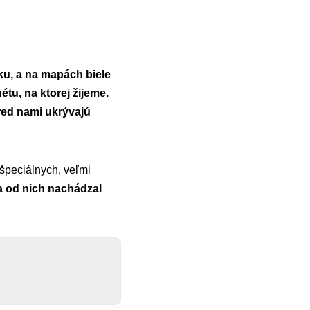
u, a na mapách biele
tu, na ktorej žijeme.
red nami ukrývajú
špeciálnych, veľmi
a od nich nachádzal