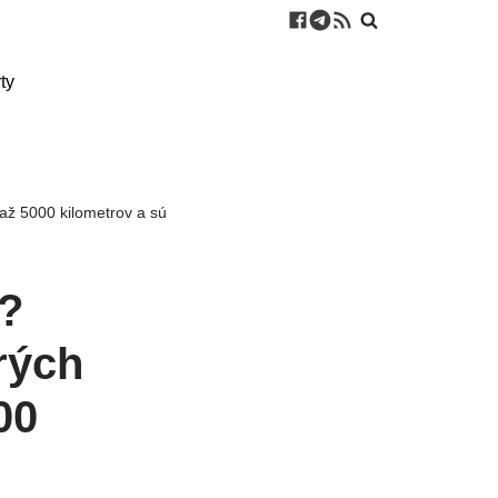
ty
ý až 5000 kilometrov a sú
a?
rých
00