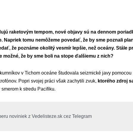
dujú raketovým tempom, nové objavy sú na dennom poriadk
o. Napriek tomu nemôžeme povedať, že by sme poznali plané
ť, že poznáme okolitý vesmír lepšie, než oceány. Stále p
e možné, že by sme boli na stope ďalšiemu z nich?
skumníkov v Tichom oceáne študovala seizmické javy pomocou 
ofónov. Popri svojej práci však zachytili zvuk,
ktorého zdroj s
v
smerom k stredu Pacifiku.
beru noviniek z Vedelisteze.sk cez Telegram