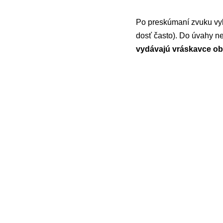
Po preskúmaní zvuku vylú
dosť často). Do úvahy ne
vydávajú vráskavce ob