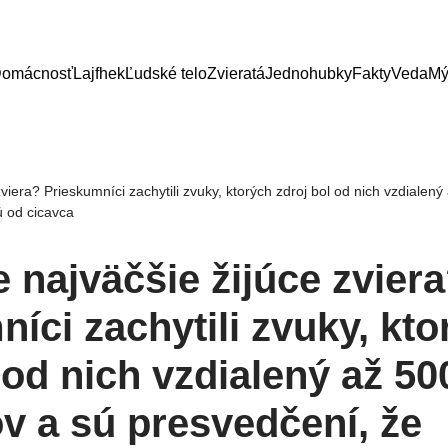
omácnosť
Lajfhek
Ľudské telo
Zvieratá
Jednohubky
Fakty
Veda
Mý
viera? Prieskumníci zachytili zvuky, ktorých zdroj bol od nich vzdialen
 od cicavca
 najväčšie žijúce zvier
íci zachytili zvuky, kto
 od nich vzdialený až 50
v a sú presvedčení, že