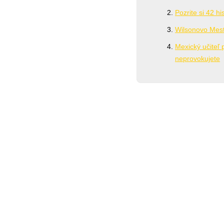
Pozrite si 42 hi
Wilsonovo Mest
Mexický učiteľ 
neprovokujete