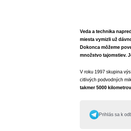
Veda a technika napre
miesta vymizli už dávn
Dokonca môžeme poveda
množstvo tajomstiev. J
V roku 1997 skupina vý
citlivých podvodných mikr
takmer 5000 kilometro
Prihlás sa k od