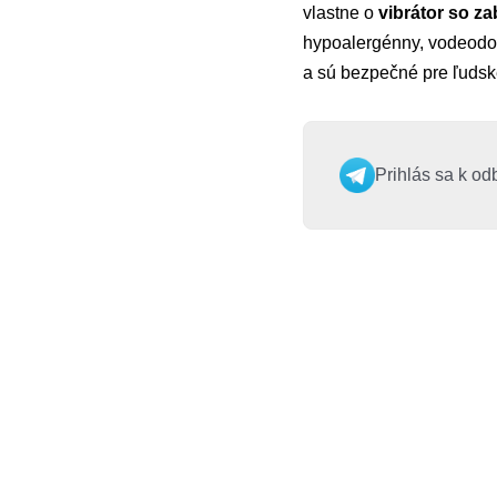
vlastne o
vibrátor so 
hypoalergénny, vodeodoln
a sú bezpečné pre ľudské
Prihlás sa k od