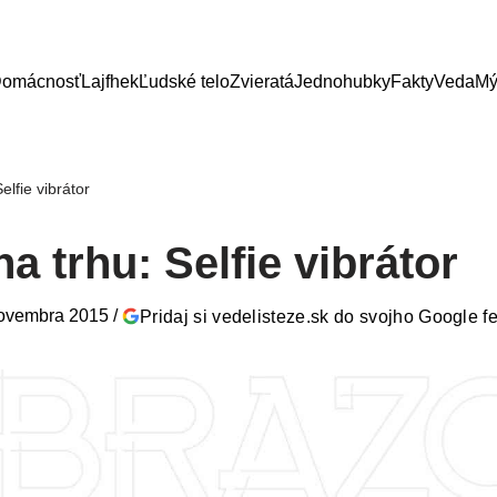
omácnosť
Lajfhek
Ľudské telo
Zvieratá
Jednohubky
Fakty
Veda
Mý
elfie vibrátor
a trhu: Selfie vibrátor
novembra 2015
/
Pridaj si vedelisteze.sk do svojho Google f