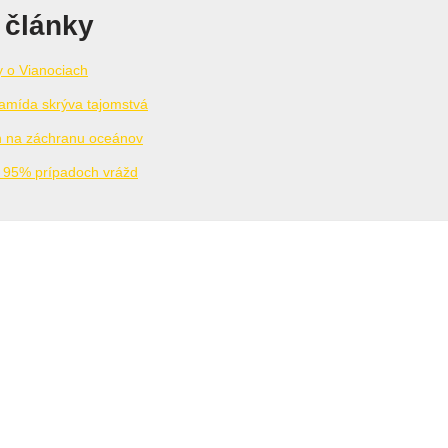
 články
y o Vianociach
amída skrýva tajomstvá
n na záchranu oceánov
v 95% prípadoch vrážd