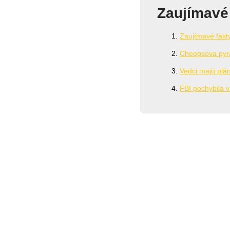
Zaujímavé
Zaujímavé fakt
Cheopsova pyr
Vedci majú plá
FBI pochybila 