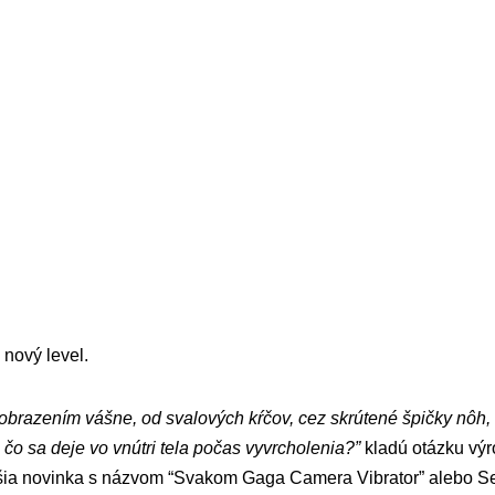
 nový level.
brazením vášne, od svalových kŕčov, cez skrútené špičky nôh, 
o sa deje vo vnútri tela počas vyvrcholenia?”
kladú otázku vý
čšia novinka s názvom “Svakom Gaga Camera Vibrator” alebo Sex