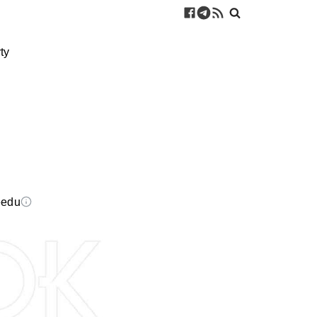
ty
eedu