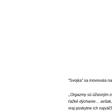
“Svojka” sa inovovala na
,,Orgazmy sú úžasným zo
ťažké dýchanie… avšak, č
vraj poskytne ich najvä