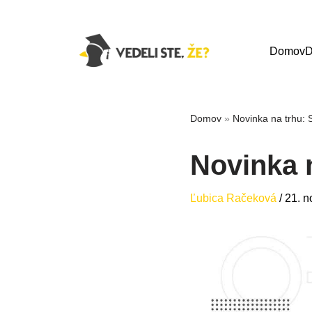
Domov
D
Domov
»
Novinka na trhu: S
Novinka n
Ľubica Račeková
/
21. 