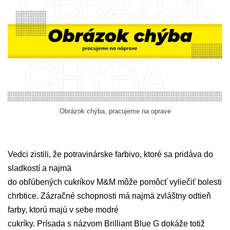
Obrázok chýba, pracujeme na oprave
Vedci zistili, že potravinárske farbivo, ktoré sa pridáva do
sladkostí a najmä
do obľúbených cukríkov M&M môže pomôcť vyliečiť bolesti
chrbtice. Zázračné schopnosti má najmä zvláštny odtieň
farby, ktorú majú v sebe modré
cukríky. Prísada s názvom Brilliant Blue G dokáže totiž