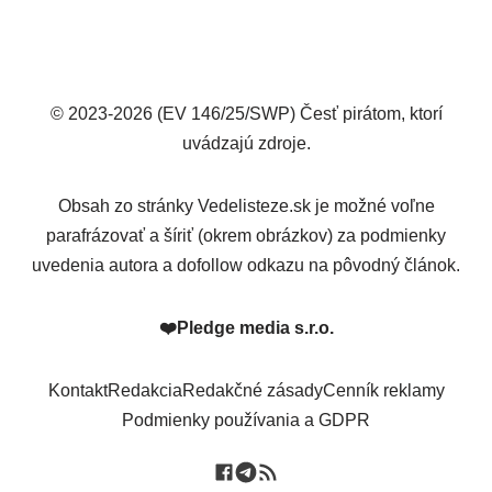
© 2023-2026 (EV 146/25/SWP) Česť pirátom, ktorí
uvádzajú zdroje.
Obsah zo stránky Vedelisteze.sk je možné voľne
parafrázovať a šíriť (okrem obrázkov) za podmienky
uvedenia autora a dofollow odkazu na pôvodný článok.
❤️
Pledge media s.r.o.
Kontakt
Redakcia
Redakčné zásady
Cenník reklamy
Podmienky používania a GDPR