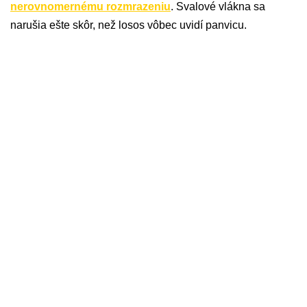
nerovnomernému rozmrazeniu
. Svalové vlákna sa
narušia ešte skôr, než losos vôbec uvidí panvicu.