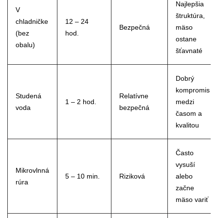
Najlepšia
V
štruktúra,
chladničke
12 – 24
Bezpečná
mäso
(bez
hod.
ostane
obalu)
šťavnaté
Dobrý
kompromis
Studená
Relatívne
1 – 2 hod.
medzi
voda
bezpečná
časom a
kvalitou
Často
vysuší
Mikrovlnná
5 – 10 min.
Riziková
alebo
rúra
začne
mäso variť