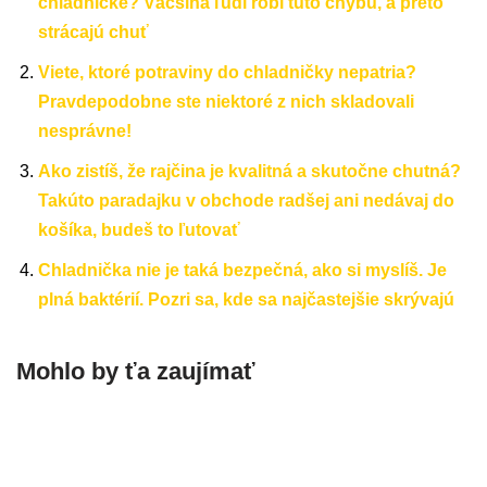
chladničke? Väčšina ľudí robí túto chybu, a preto
strácajú chuť
Viete, ktoré potraviny do chladničky nepatria?
Pravdepodobne ste niektoré z nich skladovali
nesprávne!
Ako zistíš, že rajčina je kvalitná a skutočne chutná?
Takúto paradajku v obchode radšej ani nedávaj do
košíka, budeš to ľutovať
Chladnička nie je taká bezpečná, ako si myslíš. Je
plná baktérií. Pozri sa, kde sa najčastejšie skrývajú
Mohlo by ťa zaujímať