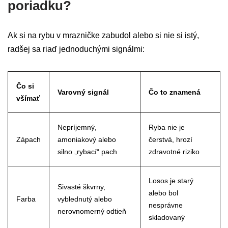
poriadku?
Ak si na rybu v mrazničke zabudol alebo si nie si istý,
radšej sa riaď jednoduchými signálmi:
Čo si
Varovný signál
Čo to znamená
všímať
Nepríjemný,
Ryba nie je
Zápach
amoniakový alebo
čerstvá, hrozí
silno „rybací“ pach
zdravotné riziko
Losos je starý
Sivasté škvrny,
alebo bol
Farba
vyblednutý alebo
nesprávne
nerovnomerný odtieň
skladovaný