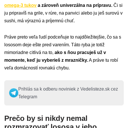
omega-3 tukov
a zároveň univerzálna na prípravu.
Či si
ju pripravíš na grile, v rúre, na panvici alebo ju ješ surovú v
sushi, má výraznú a príjemnú chuť.
Práve preto veľa ľudí podceňuje to najdôležitejšie, čo sa s
lososom deje ešte pred varením. Táto ryba je totiž
mimoriadne citlivá na to,
ako s ňou pracuješ už v
momente, keď ju vyberieš z mrazničky.
A práve tu robí
veľa domácností rovnakú chybu.
Prihlás sa k odberu noviniek z Vedelisteze.sk cez
Telegram
Prečo by si nikdy nemal
rozmrazovať lososa v jeho