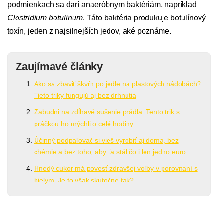
podmienkach sa darí anaeróbnym baktériám, napríklad
Clostridium botulinum
. Táto baktéria produkuje botulínový
toxín, jeden z najsilnejších jedov, aké poznáme.
Zaujímavé články
Ako sa zbaviť škvŕn po jedle na plastových nádobách?
Tieto triky fungujú aj bez drhnutia
Zabudni na zdĺhavé sušenie prádla. Tento trik s
práčkou ho urýchli o celé hodiny
Účinný podpaľovač si vieš vyrobiť aj doma, bez
chémie a bez toho, aby ťa stál čo i len jedno euro
Hnedý cukor má povesť zdravšej voľby v porovnaní s
bielym. Je to však skutočne tak?