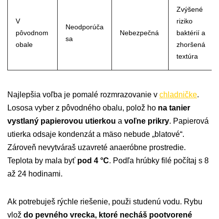
Zvýšené
V
riziko
Neodporúča
pôvodnom
Nebezpečná
baktérií a
sa
obale
zhoršená
textúra
Najlepšia voľba je pomalé rozmrazovanie v
chladničke
.
Lososa vyber z pôvodného obalu, polož ho
na tanier
vystlaný papierovou utierkou
a
voľne prikry
. Papierová
utierka odsaje kondenzát a mäso nebude „blatové“.
Zároveň nevytváraš uzavreté anaeróbne prostredie.
Teplota by mala byť
pod 4 °C
. Podľa hrúbky filé počítaj s 8
až 24 hodinami.
Ak potrebuješ rýchle riešenie, použi studenú vodu. Rybu
vlož
do pevného vrecka, ktoré necháš pootvorené