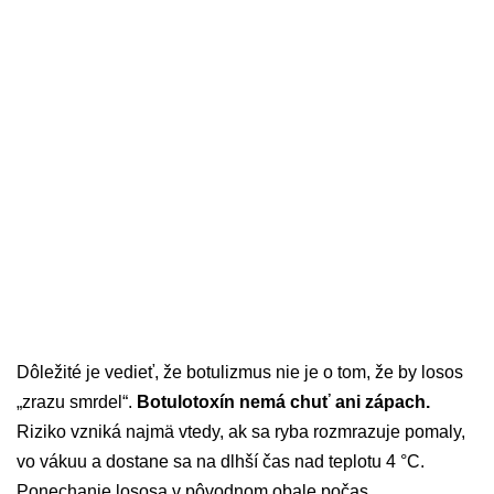
Dôležité je vedieť, že botulizmus nie je o tom, že by losos
„zrazu smrdel“.
Botulotoxín nemá chuť ani zápach.
Riziko vzniká najmä vtedy, ak sa ryba rozmrazuje pomaly,
vo vákuu a dostane sa na dlhší čas nad teplotu 4 °C.
Ponechanie lososa v pôvodnom obale počas