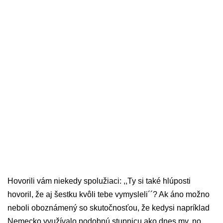
Hovorili vám niekedy spolužiaci: ,,Ty si také hlúposti
hovoril, že aj šestku kvôli tebe vymysleli´´? Ak áno možno
neboli oboznámený so skutočnosťou, že kedysi napríklad
Nemecko využívalo podobnú stupnicu ako dnes my, no