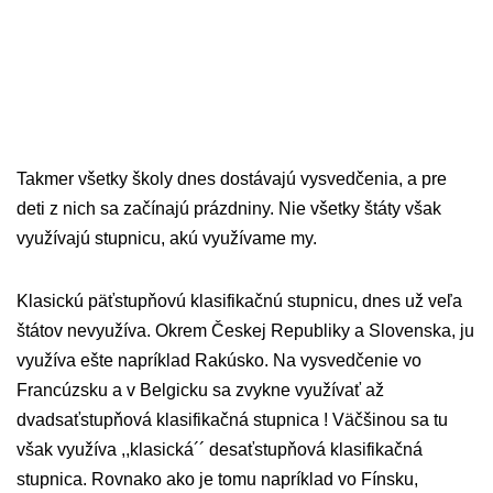
Takmer všetky školy dnes dostávajú vysvedčenia, a pre
deti z nich sa začínajú prázdniny. Nie všetky štáty však
využívajú stupnicu, akú využívame my.
Klasickú päťstupňovú klasifikačnú stupnicu, dnes už veľa
štátov nevyužíva. Okrem Českej Republiky a Slovenska, ju
využíva ešte napríklad Rakúsko. Na vysvedčenie vo
Francúzsku a v Belgicku sa zvykne využívať až
dvadsaťstupňová klasifikačná stupnica ! Väčšinou sa tu
však využíva ,,klasická´´ desaťstupňová klasifikačná
stupnica. Rovnako ako je tomu napríklad vo Fínsku,