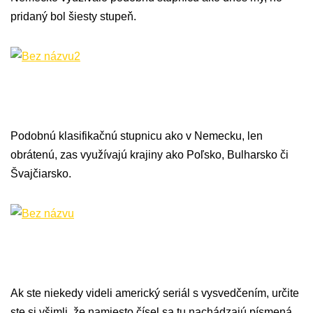
pridaný bol šiesty stupeň.
Podobnú klasifikačnú stupnicu ako v Nemecku, len
obrátenú, zas využívajú krajiny ako Poľsko, Bulharsko či
Švajčiarsko.
Ak ste niekedy videli americký seriál s vysvedčením, určite
ste si všimli, že namiesto čísel sa tu nachádzajú písmená.