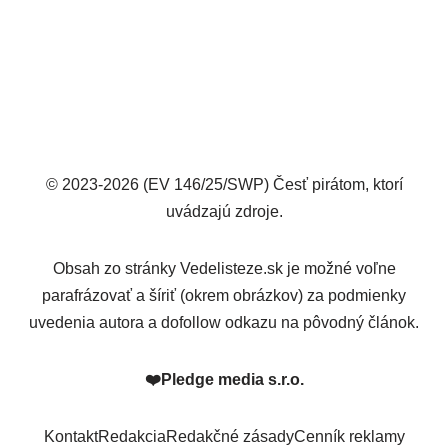
© 2023-2026 (EV 146/25/SWP) Česť pirátom, ktorí
uvádzajú zdroje.
Obsah zo stránky Vedelisteze.sk je možné voľne
parafrázovať a šíriť (okrem obrázkov) za podmienky
uvedenia autora a dofollow odkazu na pôvodný článok.
❤️
Pledge media s.r.o.
Kontakt
Redakcia
Redakčné zásady
Cenník reklamy