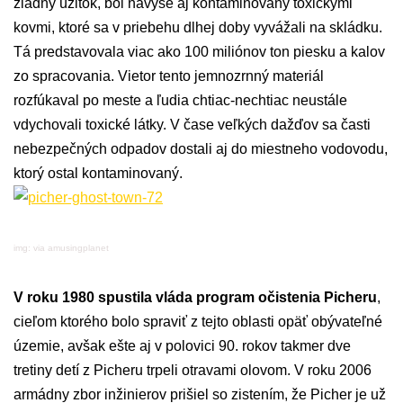
žiadny úžitok, bol navyše aj kontaminovaný toxickými
kovmi, ktoré sa v priebehu dlhej doby vyvážali na skládku.
Tá predstavovala viac ako 100 miliónov ton piesku a kalov
zo spracovania. Vietor tento jemnozrnný materiál
rozfúkaval po meste a ľudia chtiac-nechtiac neustále
vdychovali toxické látky. V čase veľkých dažďov sa časti
nebezpečných odpadov dostali aj do miestneho vodovodu,
ktorý ostal kontaminovaný.
img: via amusingplanet
V roku 1980 spustila vláda program očistenia Picheru
,
cieľom ktorého bolo spraviť z tejto oblasti opäť obývateľné
územie, avšak ešte aj v polovici 90. rokov takmer dve
tretiny detí z Picheru trpeli otravami olovom. V roku 2006
armádny zbor inžinierov prišiel so zistením, že Picher je už