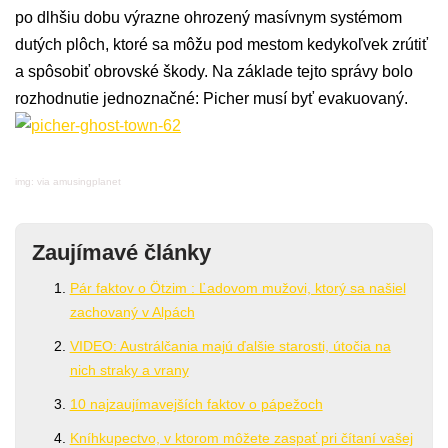
po dlhšiu dobu výrazne ohrozený masívnym systémom
dutých plôch, ktoré sa môžu pod mestom kedykoľvek zrútiť
a spôsobiť obrovské škody. Na základe tejto správy bolo
rozhodnutie jednoznačné: Picher musí byť evakuovaný.
img: via amusingplanet
Zaujímavé články
Pár faktov o Ötzim : Ľadovom mužovi, ktorý sa našiel
zachovaný v Alpách
VIDEO: Austrálčania majú ďalšie starosti, útočia na
nich straky a vrany
10 najzaujímavejších faktov o pápežoch
Kníhkupectvo, v ktorom môžete zaspať pri čítaní vašej