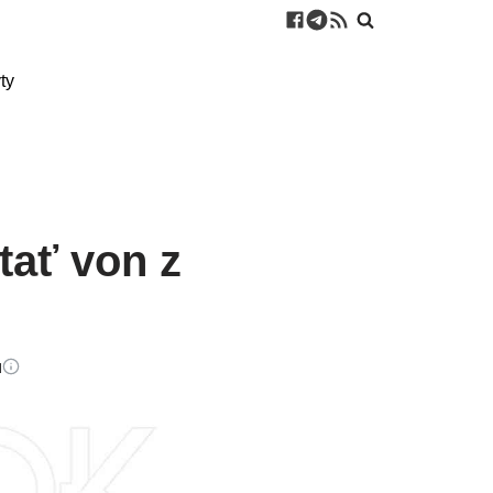
ty
tať von z
u