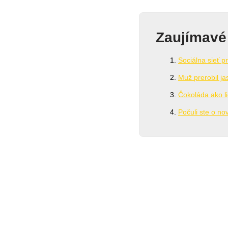
Zaujímavé
Sociálna sieť p
Muž prerobil j
Čokoláda ako l
Počuli ste o no