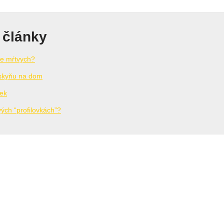
 články
re mŕtvych?
askyňu na dom
iek
vých “profilovkách”?