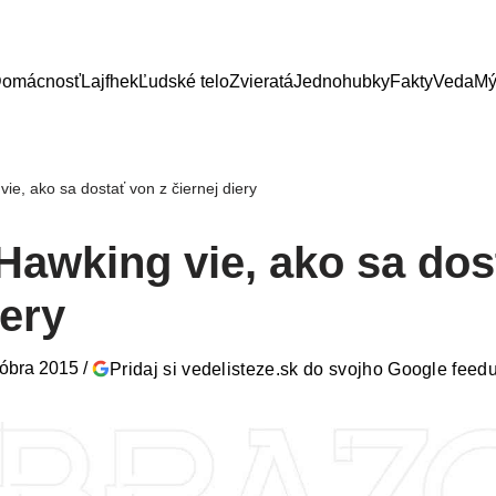
omácnosť
Lajfhek
Ľudské telo
Zvieratá
Jednohubky
Fakty
Veda
Mý
ie, ako sa dostať von z čiernej diery
Hawking vie, ako sa dos
iery
tóbra 2015
/
Pridaj si vedelisteze.sk do svojho Google feed