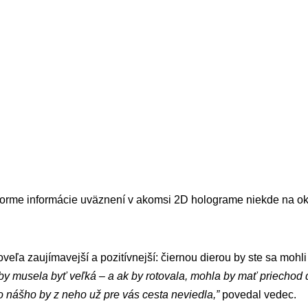
orme informácie uväznení v akomsi 2D holograme niekde na okraj
veľa zaujímavejší a pozitívnejší: čiernou dierou by ste sa mohli
 by musela byť veľká – a ak by rotovala, mohla by mať priechod 
o nášho by z neho už pre vás cesta neviedla,”
povedal vedec.