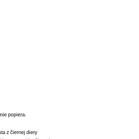
enie popiera.
a z čiernej diery