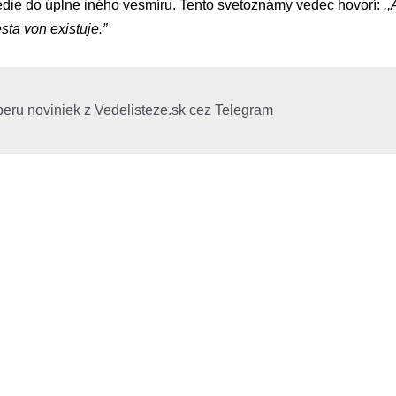
vedie do úplne iného vesmíru. Tento svetoznámy vedec hovorí:
,,
sta von existuje.”
beru noviniek z Vedelisteze.sk cez Telegram