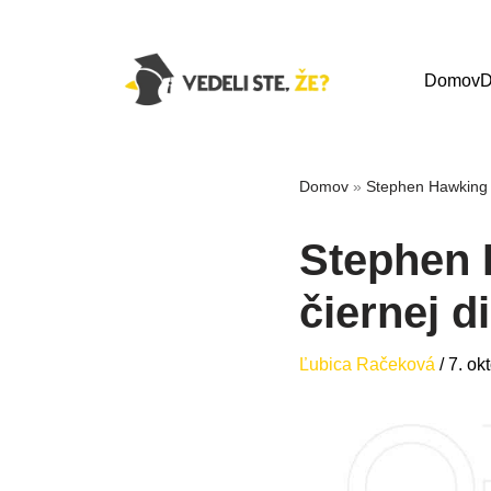
Domov
D
Domov
»
Stephen Hawking v
Stephen 
čiernej d
Ľubica Račeková
/
7. ok