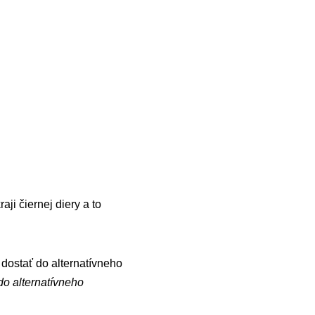
i čiernej diery a to
 dostať do alternatívneho
do alternatívneho