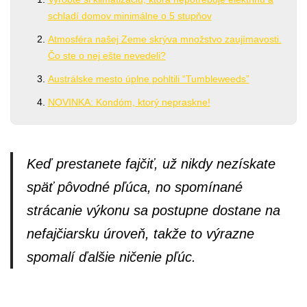
schladí domov minimálne o 5 stupňov
Atmosféra našej Zeme skrýva množstvo zaujímavosti.
Čo ste o nej ešte nevedeli?
Austrálske mesto úplne pohltili “Tumbleweeds”
NOVINKA: Kondóm, ktorý nepraskne!
Keď prestanete fajčiť, už nikdy nezískate
späť pôvodné pľúca, no spomínané
strácanie výkonu sa postupne dostane na
nefajčiarsku úroveň, takže to výrazne
spomalí ďalšie ničenie pľúc.