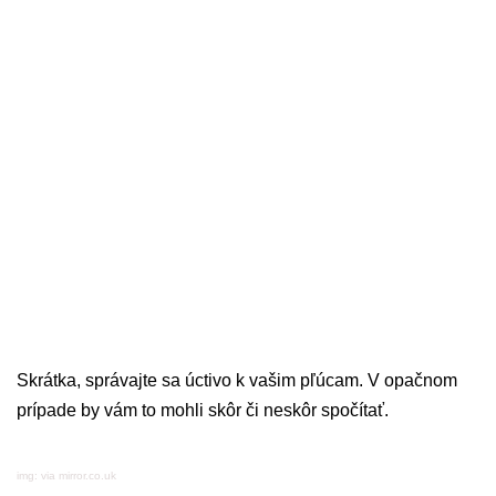
Skrátka, správajte sa úctivo k vašim pľúcam. V opačnom
prípade by vám to mohli skôr či neskôr spočítať.
img: via mirror.co.uk