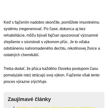
Keď s fajčením nadobro skončíte, pomôžete imunitnému
systému zregenerovať. Po čase, dokonca aj bez
rehabilitácie, môžu bývalí fajčiari spozorovať významné
zlepšenie v súvislosti s výkonom pľúc. Je to vďaka
odstráneniu nahromadeného dechtu, nikotínovej živice a
ostatných chemikálií.
Treba dodať, že pľúca každého človeka postupom času
pomaly(ale isto) strácajú svoj výkon. Fajčenie však tento
proces výrazne zrýchľuje.
Zaujímavé články
Vyrobte si klimatizáciu, ktorá nepotrebuje elektrinu a