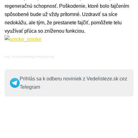
regeneračnú schopnosť. Poškodenie, ktoré bolo fajčením
spôsobené bude už vždy prítomné. Uzdraviť sa síce
nedokážu, ale tým, že prestanete fajčiť, pomôžete telu
využívať pľúca so zníženou funkciou.
img: via quitsmokingcommunity.org
Prihlás sa k odberu noviniek z Vedelisteze.sk cez
Telegram